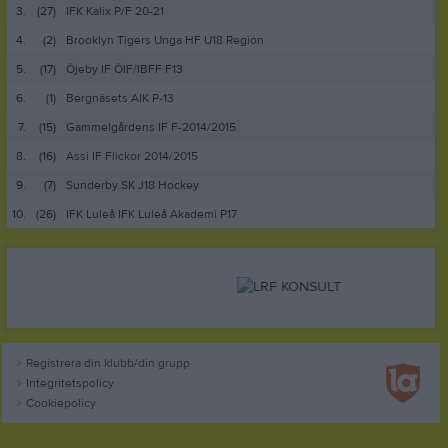
3.
(27)
IFK Kalix P/F 20-21
4.
(2)
Brooklyn Tigers Unga HF U18 Region
5.
(17)
Öjeby IF ÖIF/IBFF F13
6.
(1)
Bergnäsets AIK P-13
7.
(15)
Gammelgårdens IF F-2014/2015
8.
(16)
Assi IF Flickor 2014/2015
9.
(7)
Sunderby SK J18 Hockey
10.
(26)
IFK Luleå IFK Luleå Akademi P17
Registrera din klubb/din grupp
Integritetspolicy
Cookiepolicy