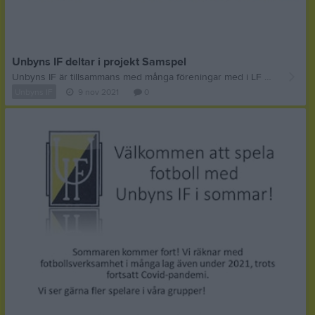
Unbyns IF deltar i projekt Samspel
Unbyns IF är tillsammans med många föreningar med i LF Norrbottens sponsorprojekt "Samspel". Vi är mycket glada över det stödet där vi skall jobba med att ytterligare utveckla vår verksamhet med fokus på barn och ungdomar
Unbyns IF
9 nov 2021
0