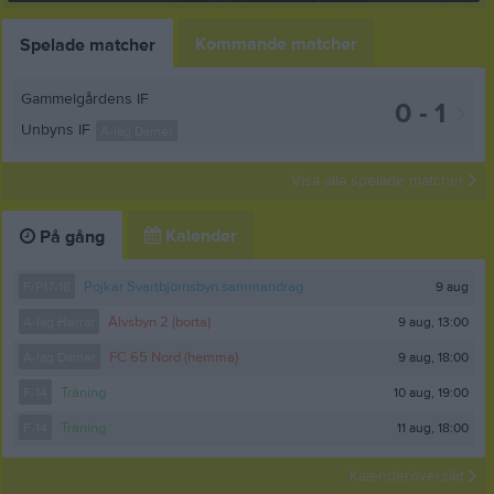
Kommande matcher
Spelade matcher
Gammelgårdens IF
0 - 1
Unbyns IF
A-lag Damer
Visa alla spelade matcher
Kalender
På gång
9 aug
F/P17-18
Pojkar Svartbjörnsbyn sammandrag
9 aug, 13:00
A-lag Herrar
Älvsbyn 2 (borta)
9 aug, 18:00
A-lag Damer
FC 65 Nord (hemma)
10 aug, 19:00
F-14
Träning
11 aug, 18:00
F-14
Träning
Kalenderöversikt