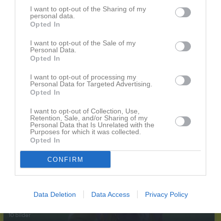
I want to opt-out of the Sharing of my
personal data.
Senast uppladdade video
Opted In
I want to opt-out of the Sale of my
Personal Data.
Opted In
I want to opt-out of processing my
Personal Data for Targeted Advertising.
Opted In
F01 tjejligan 2016
Unbyn GUIF 11
I want to opt-out of Collection, Use,
Retention, Sale, and/or Sharing of my
Personal Data that Is Unrelated with the
Senast uppdaterade album
Purposes for which it was collected.
Opted In
CONFIRM
Data Deletion
Data Access
Privacy Policy
Fotbollsskolan 2011
10 bilder