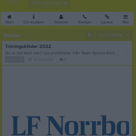
Välj lag/grupp
Start
Om klubben
Styrelse
Kontakt
Länkar
Mer
Nyheter
Klubbnyheter
Träningskläder 2022
Nu är det klart med nya profilkläder från Team Sportia Klicka på länken så laddas katalogen ned på datorn Team Sportia Klädkollektion
Unbyns IF
31 maj 2022
0