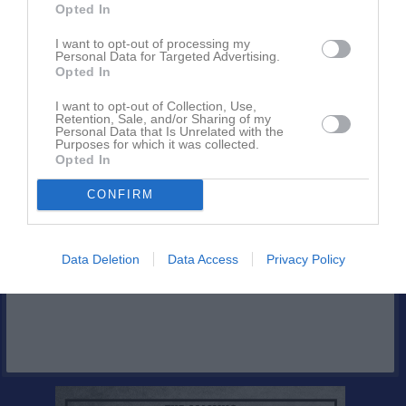
Inget album finns skapat
Opted In
Logga in som administratör och skapa ert första album
I want to opt-out of processing my
Personal Data for Targeted Advertising.
Kalender
På gång
Opted In
I want to opt-out of Collection, Use,
Retention, Sale, and/or Sharing of my
Personal Data that Is Unrelated with the
Inga kommande aktiviteter
Purposes for which it was collected.
Opted In
CONFIRM
Kalenderöversikt
Facebook
Data Deletion
Data Access
Privacy Policy