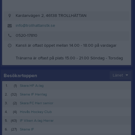
Kardanvägen 2, 46138 TROLLHÄTTAN
info@trollhattanstk.se
0520-17810
Kansli är oftast öppet mellan 14.00 - 18.00 på vardagar
Tränarna är oftast på plats 15.00 - 21.00 Söndag - Torsdag
Besökartoppen
Länet
1.
(1)
Skara HF A-lag
2.
(32)
Skene IF Herrlag
3.
(2)
Skara FC Herr senior
4.
(4)
Hovås Hockey Club
5.
(43)
IF Viken A-lag Herrar
6.
(27)
Skene IF