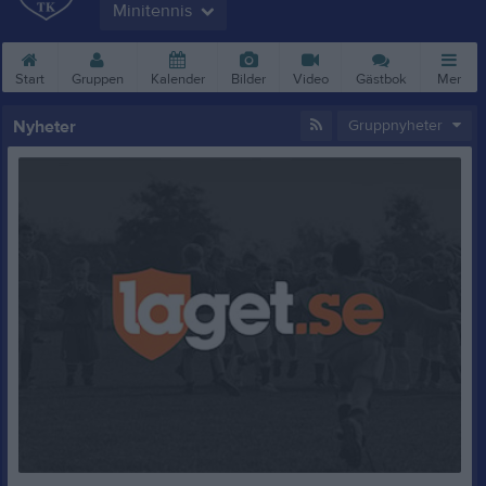
Minitennis
Start
Gruppen
Kalender
Bilder
Video
Gästbok
Mer
Nyheter
Gruppnyheter