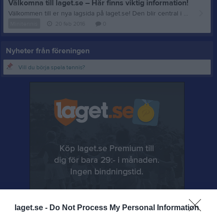
Välkomna till laget.se – Här finns viktig information!
Välkommen till er nya lagsida på laget.se! Den blir central i all kommunikation mellan spelare, ledare, föräldrar och andra intresserade. För att komma igång direkt med en bra kommunikation i och omkring laget finns ett antal viktiga punkter för sidans administratör: • Logga in och lägga till alla spelare och ledare under Medlemmar. • Fylla på kalendern med alla inplanerade aktiviteter. Matcher läggs till via Serier medan träningar och andra aktiviteter läggs till via Aktiviteter. • Skriv nyheter löpande och berätta om verksamheten. I takt med att nya nyheter läggs till kommer den här nyhetstexten att försvinna. Om någon i laget har frågor om laget.se är man alltid välkommen att kontakta vår support på support@laget.se eller 019-15 44 00. Varmt välkomna till laget.se!
Minitennis
20 feb 2016
0
Nyheter från föreningen
Vill du börja spela tennis?
laget.se -
Do Not Process My Personal Information