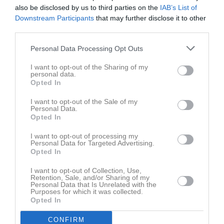
also be disclosed by us to third parties on the
IAB’s List of
Downstream Participants
that may further disclose it to other
third parties.
Personal Data Processing Opt Outs
I want to opt-out of the Sharing of my
personal data.
Ingen video uppladdad
Opted In
Logga in och ladda upp ert första klipp
I want to opt-out of the Sale of my
Personal Data.
Senast uppdaterade album
Opted In
I want to opt-out of processing my
Personal Data for Targeted Advertising.
Opted In
I want to opt-out of Collection, Use,
Retention, Sale, and/or Sharing of my
Personal Data that Is Unrelated with the
2024
Purposes for which it was collected.
1 bild
Opted In
CONFIRM
Kalender
På gång