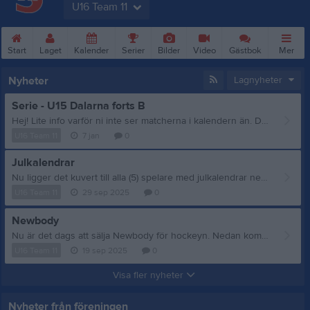
U16 Team 11
Start
Laget
Kalender
Serier
Bilder
Video
Gästbok
Mer
Nyheter
Lagnyheter
Serie - U15 Dalarna forts B
Hej! Lite info varför ni inte ser matcherna i kalendern än. Det verkar ta tid innan vi kan importera in nya serien. Första serie matchen kommer spelas Fredag 16/1 Hemma mot Borlänge. Vi uppdaterar med alla matcher så fort vi kan importera Serien i Kalendern. MVH Ledarna
U16 Team 11
7 jan
0
Julkalendrar
Nu ligger det kuvert till alla (5) spelare med julkalendrar nere i u15/16 omklädningsrum. U15 julkalendrar ligger på träningscykeln. Det är 10 kalendrar i varje kuvert Vill man inte ta swishen själv så kan folk som köper swisha direkt till föreningen. Då får man swisha till 123 058 3849 Jag återkommer när bingolotterna kommer. Sälj så mycket ni orkar
U16 Team 11
29 sep 2025
0
Newbody
Nu är det dags att sälja Newbody för hockeyn. Nedan kommer en länk att gå in på och anmäla sig. Ni som har sålt förra året ska se era uppgifter när ni loggat in. https://l.facebook.com/l.php?u=https%3A%2F%2Fportal.newbodyfamily.com%2Freg%2FTGIAIYP%3Ffbclid%3DIwZXh0bgNhZW0CMTAAYnJpZBEwNmVkMjFqV1ZCWXkyWHR3ZgEe5C8pm4bTnJDe962mt6dG6--Y0tLRHeg_bnfjYif2iB9eAqQGcZ0j_l5GsPQ_aem_HKLDMhM8sxAs9V51kkc3xw&h=AT2V2JoWqO6UepBc2u5N6OuUirLvpZZcWoOZZkYG4grInRq2juzDAqrUJXOZ72oZpukkZaSXNyE_K9NcXMOcX7QuDr-9z51Cdq3p_H33GmAtEvbYaubEwwbA5rKg1jD-atQ Registrera er på länken ovan. Det är som sagt minst 10 paket per spelare och intäkterna går till hockeyföreningen. Vi har försäljning fram till 24/10. Om något krånglar får ni höra av er! Om man väljer att få pakten hemskickade blir det inte så mycket att dela ut i senare
U16 Team 11
19 sep 2025
0
Visa fler nyheter
Nyheter från föreningen