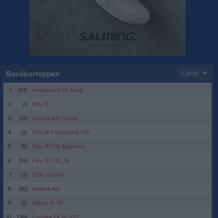
Besökartoppen
Länet
1.
(34)
Hedemora SK A-lag
2.
(1)
Falu IF
3.
(21)
Avesta AIK Herrar
4.
(2)
Falu IF Försäsong U18
5.
(5)
Falu IF U16 Regional
6.
(14)
Falu IF U15_16
7.
(3)
CSK Ludvika
8.
(10)
Avesta AIK
9.
(8)
Säters IF FK
10.
(36)
Ludvika FK P-2012