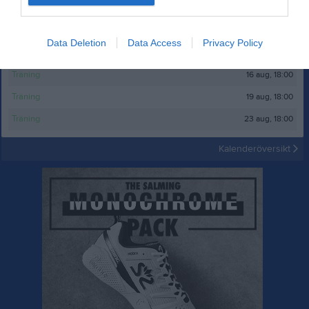
9 aug, 18:00
Träning
Data Deletion
Data Access
Privacy Policy
12 aug, 18:00
Träning
16 aug, 18:00
Träning
19 aug, 18:00
Träning
23 aug, 18:00
Träning
Kalenderöversikt