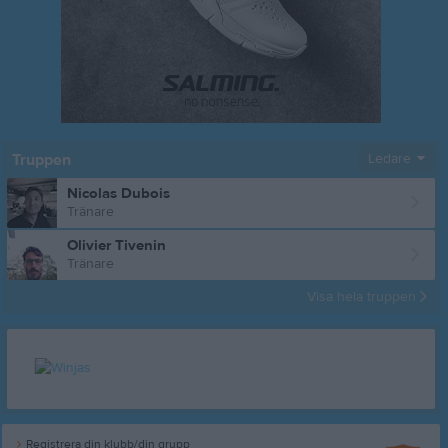
Truppen
Ledare
Nicolas Dubois
Tränare
Olivier Tivenin
Tränare
Visa hela truppen
Registrera din klubb/din grupp