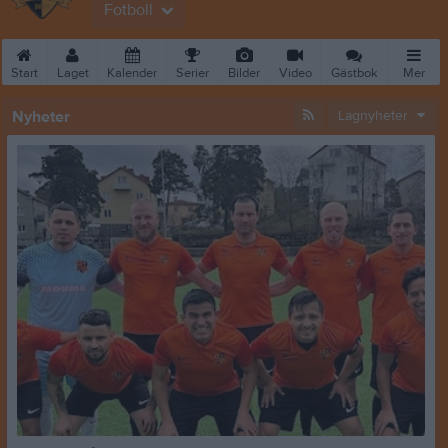
Fotboll
Start
Laget
Kalender
Serier
Bilder
Video
Gästbok
Mer
Nyheter
Lagnyheter