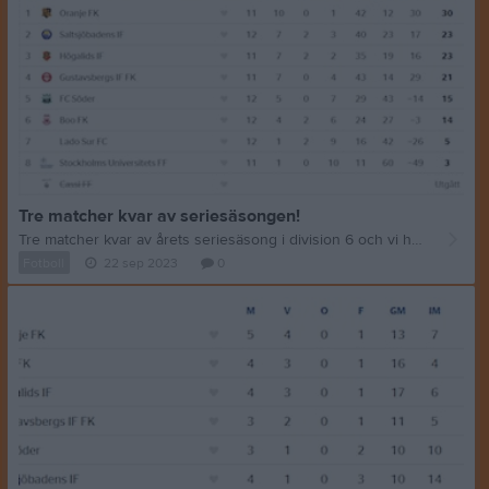
Tre matcher kvar av seriesäsongen!
Tre matcher kvar av årets seriesäsong i division 6 och vi har satt oss i ett riktigt bra läge! På måndag möter vi starka Saltsjöbaden i en match som betyder mycket för båda lagen – kom och stötta oss på måndag och hjälp oss att nå division 5 för första gången i klubbens historia! Vi vill också rikta ett stort och hjärtligt tack till de sponsorer som har valt att stötta oss under året: Public Clean Moumo Hansför AB Tienda Rocoto Ert stöd är ovärderligt för oss! Nu tar vi den här säsongen i mål på bästa sätt! Hup Oranje!
Fotboll
22 sep 2023
0