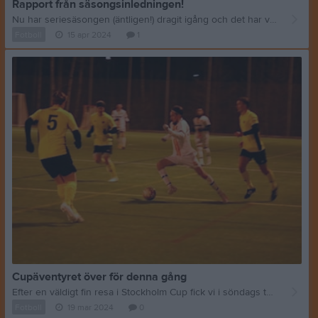
Rapport från säsongsinledningen!
Nu har seriesäsongen (äntligen!) dragit igång och det har varit överlag positivt, även om seriepremiären i division 5 inte blev som vi hade hoppats. Premiärmatchen för A-laget, mot Aspuddens FF: Äntligen seriepremiär och dessutom debut för klubben i division 5 – 24 år efter grundandet! Märkligt och tråkigt nog sammanföll detta med en rätt lång lista skadade, sjuka och otillgängliga ordinarie spelare, så tyvärr var det en rätt sargad trupp som mötte Aspudden, topplag i förra årets erkänt tuffa division 5 Södra. Men samtidigt är det väldigt skönt att vi har en så bred och stark trupp i år att vi ändå kunde mönstra 16 man och få till ett starkt och fint lag. Inledningen blev dock rätt trevande och Aspudden var det klart bättre laget. Ofta kändes det dock inte superfarligt framför vårt mål, men efter dubbelt slarv stod det ändå 0-2 en bit in i första och det var även resultatet i halvtid. Efter stort missnöje i halvtid knöt vi näven och kom ut bättre i andra halvlek. Nästan direkt kunde också Jhonny trycka in sin egen retur efter ett fint inspel från Brad och reducera till 1-2. Efter detta mål kunde vi hota Aspudden mycket mer och spelet i matchen var snarare böljande åt båda håll och en kvittering kändes inte så långt borta. Tyvärr åkte vi sedan på en utvisning med 20 minuter kvar och jakten på en kvittering blev lite tuffare. Men vi tuggade på och fick till slut en frispark en bit utanför straffområdet med bara sekunder kvar. Go känsla, upp med målvakt JP och så skulle bollen tryckas in nu! Tyvärr blev så inte fallet, utan Aspudden kunde istället få tag i bollen och i en spelvändning löpa upp och sätta 3-1 i tom bur som avslutning på matchen. :-/ Sammanfattningsvis fanns det både positivt och negativt att ta med sig från matchen. Aspudden vann välförtjänt och det var givetvis tråkigt att vi inte kunde få med oss en eller tre poäng, men samtidigt kändes det som att vi inte kom upp i nivå sett till den trupp vi hade för dagen och dessutom saknades som sagt många tongivande spelare. Att vi ändå var så pass nära att hota ett förmodat topplag i premiären gav ändå en skön känsla inför resten av säsongen. Och skönt att vara igång! A-lagets andra match, mot Ingarö IF: I säsongens andra match mötte vi Ingarö IF, som precis som vi kom från en premiärförlust. Första hemmamatchen, med lite försäljning av kaffe och peruanska delikatesser, och skön stämning. :-D I den här matchen kunde vi ta för oss mer och äga matchen på ett annat sätt. Vi kom inte riktigt upp i den nivå vi har i oss här heller, men efter ett straffmål av Jens i början av andra halvlek och med ett sent mål av kapten Erick i slutet så kunde vi ändå ta en rätt säker – och väldigt skön – trepoängare i hemmapremiären. Och på denna historiska säsong, som redan bjudit på ett gäng historiska ögonblick, kunde vi nu också skriva in "första segern i division 5" för klubben. :-) B-lagets premiär, mot Sörskogens IF: Dagen efter segern mot Ingarö var det dags för B-laget att göra premiär och trots match dagen innan var det ganska många spelare från A-lagsmatchen som valde att vara med även i denna match. 15 man som trotsade regnet blev det till slut. Och förutom en tråkig skada (vi kommer till det) ångrade nog ingen det, då det blev en trevlig match och även ett trevligt resultat. Christian slog in en fin frispark tidigt i matchen, Carlos utnyttjade en något felplacerad målvakt och sköt in 2-0 från snäv vinkel och måltjuven Iago visade fin uppmärksamhet och halvlobbade in bollen mot en återigen lite felplacerad målvakt efter en halvtimme. 3-0 efter en tredjedel av matchen och dominans i spelet för de vitklädda Oranje-krigarna kändes väldigt skönt. Det gjorde kanske också att vi gick ner lite i tempo och driv och trycket mot deras mål kom av sig lite. Lite byten i halvtid gav lite ny energi, men spelet lämnade nog även nu lite att önska, trots allt. Att vi ledde med några mål syntes trots allt och även om vi fortsatt skapade en del farliga chanser saknades lite fokus och skärpa i de avgörande lägena. I slutet av matchen kunde dock Erick bättra på målskörden lite och fastställa slutresultatet 4-0. Så även om det inte var en perfekt insats var det mesta positivt och en skön B-lagspremiär som lovade mer. Dock tas glädjen ner lite av att Kardo, som gjort en fin insats fram till det, slog axeln ur led med 25 minuter kvar och sedan fick spendera hela natten på akuten. Men vi hoppas att han är tillbaka så fort som möjligt! Också fint att se att alla spelarna i laget slöt upp och hjälpte honom med paraply, jackor för att inte frysa, vatten m.m. Som sagt – en överlag positiv start på årets seriesäsong, och vi hoppas att vi kan ta ett kliv till nu, både spel- och resultatmässigt! Härnäst väntar en rolig match på fredag mot gamla antagonisterna IFK Bergshamra, som det faktiskt var några år sen vi mötte nu. Det blir kul att se hur de har utvecklats sedan sist, nu när vi båda har klivit upp en nivå till division 5. HUP ORANJE!
Fotboll
15 apr 2024
1
Cupäventyret över för denna gång
Efter en väldigt fin resa i Stockholm Cup fick vi i söndags tacka för oss och gratulera motståndarna Norrtulls SK till vinsten i åttondelsfinalen (kvartsfinalen på vår halva). Det var två hittills obesegrade lag som möttes på söndagskvällen på ett kallt och blåsigt Kärrtorps IP. Norrtulls SK, som slogs i toppen i division 4 i höstas, och vi som ju spelar i division 5 i år. Eftersom NSK ligger en division ovanför oss fick vi börja matchen med en straff, som Erick enkelt satte föredömligt. Således 1-0 till oss när matchen började. Vi började lite trevande de första minuterna, men kom snabbt in i matchen och kunde göra det mesta vi pratat om före matchen på ett riktigt bra sätt. Bra spel utan boll, där vi gjorde det svårt för NSK att komma nånstans, och fint spel med boll, där vi lyckades ha ett fint tempo i bolleveranserna utan att det blev stressat. Vi lyckades också skapa några fina chanser, men lyckades däremot inte sätta bollen i nät. 1-0 fortsatt i halvtid efter en ruggigt bra första halvlek och väldigt go känsla inför sista 45. Och vi började också riktigt bra så fort visslan ljöd i andra och pressade ner NSK långt ner på egen planhalva. Tyvärr kunde NSK trots detta kvittera tidigt i andra, när vi inte låg tillräckligt nära varken ytter eller forward och de kunde utjämna matchen efter ett fint inlägg till en fristående forward inne i vårt straffområde. Som ofta med mål så fick NSK energi av detta, samtidigt som vi inte riktigt hade samma höga nivå i alla aktioner som tidigare. Och det dröjde inte länge innan NSK fick utdelning igen, återigen lite onödigt. Resten av matchen präglades sedan av övervägande jämnt spel, där dock NSK var något tyngre och skapade lite mer, medan vi inte riktigt lyckades skapa de riktigt farliga målchanserna och inte heller kunde kvittera. Riktig sur förlust, särskilt i en match där det kändes som vi absolut kunde vinna utan att be om ursäkt för det. Vi var det bättre laget i första, NSK var det bättre laget i andra. Men sammantaget en jämn match, skillnaden var att de var mer distinkta framför mål när chanserna dök upp. Vi ska ändå vara riktigt nöjda med vår insats, tycker jag. Både i denna match och i cupen i stort. Så här långt har laget aldrig gått i Sthlm Cup förut och det har dessutom gett en försäsong med riktigt hög kvalitet på matcherna. Det här kommer nog att ha gett oss massor inför seriestarten om drygt två veckor. HUP ORANJE!! PS. Det finns ett bildkollage från matchen under "Bilder". Stort tack till Omar Garcia (https://www.instagram.com/_trespuntos/) för bilderna!! DS.
Fotboll
19 mar 2024
0