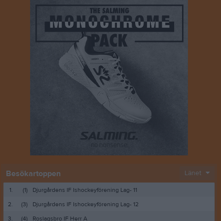
Besökartoppen
Länet
1.
(1)
Djurgårdens IF Ishockeyförening Lag- 11
2.
(3)
Djurgårdens IF Ishockeyförening Lag- 12
3.
(4)
Roslagsbro IF Herr A