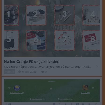
Nu har Oranje FK en julkalender!
Med bara några veckor kvar till julafton så har Oranje FK fått en egen julkalender på Sponsorhuset. Bakom luckorna finns populära produkter inom kökstillbehör, inredning, textiler samt presentkort och biobiljetter. Alla produkter är dessutom kraftigt rabatterade. Luckorna kommer att släppas varje onsdag och fredag fram till julafton, dessutom kan du öppna tidigare luckor så länge produkten finns kvar i lager. 5% på alla köp som görs via vår julkalender tillfaller Oranje FK. Klicka här och tipsa gärna vänner och bekanta: Till julkalendern God Jul önskar Oranje FK
Fotboll
6 dec 2023
0