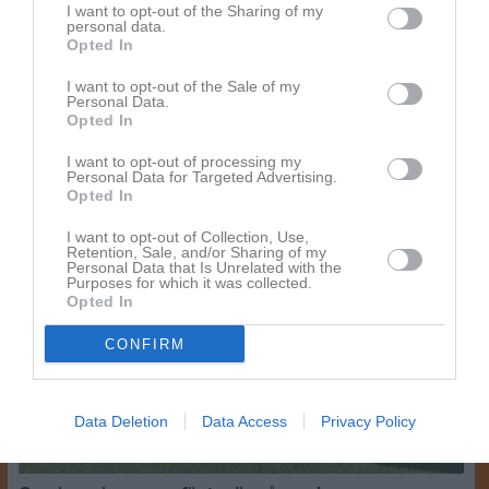
I want to opt-out of the Sharing of my
personal data.
Opted In
Matchrapport från seriepremiären i futsalen!
I want to opt-out of the Sale of my
Igår kväll var det äntligen dags för seriepremiär för återstartade Oranje Futsal i futsalens division 2, efter tre säsongers frånvaro. Vi mötte Rönninge-Salem, som vi slog med uddamålet i en träningsmatch i oktober, men som precis som vi blickar uppåt i seriesystemet. Skådeplatsen blev Skogsängshallen i Rönninge, söndag kväll efter mörkrets inbrott. Vi hade en del skador och resor på några duktiga spelare, men vi fick ihop en 12 man stark trupp till kvällens bortamatch – Niclas i mål, två startfyror och tre spelare som började på bänken. Redan från start såg man att motståndarna förstärkt sedan när vi mötte dem i oktober och det visade sig också direkt. Bra fysik och tempo präglade deras inledning och vi kom inte igång som vi vill fullt ut. Jämn match spelmässigt, men de gulklädda lyckades göra både 1-0 och 2-0. Då vaknade vi till och Marcelo gjorde ett väldigt fint och fartfyllt mål via vägg med Emil (väl?). Strax efteråt bombade Stephan in en vänsterslägga i bortre gaveln på en inspark från sidan och det var kvitterat och vi kändes också mer igång nu. 2-2 höll sig till halvtid och efter ett bra snack tog vi kommandot i andra och gjorde 3-2 rätt tidigt genom en riktig bomb av Oliver (
Personal Data.
Opted In
Fotboll
7 nov 2022
0
I want to opt-out of processing my
Personal Data for Targeted Advertising.
Opted In
I want to opt-out of Collection, Use,
Retention, Sale, and/or Sharing of my
Personal Data that Is Unrelated with the
Purposes for which it was collected.
Opted In
CONFIRM
Data Deletion
Data Access
Privacy Policy