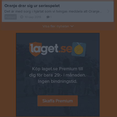
Oranje drar sig ur seriespelet
Det är med sorg i hjärtat som vi tvingas meddela att Oranje Futsal har dragit sig ur årets seriespel och att futsalsagan för Oranje är slut, åtminstone för denna gång. Vi är stolta över vad vi har lyckats med under de år som vi har varit verksamma – där vi med jämförelsevis mycket små medel lyckades ta oss upp till division 1 och förra året var en av Sveriges 25 bästa futsalklubbar. Ifjol var vi endast ett mål från att nå kvalet till SFL och slutade tvåa efter en tuff kamp med seriesegraren Söder Futsal, en klubb som många av oss har ett förflutet i. Anledningen till vårt beslut är flerbottnad – osäkerhet kring spelartruppen, en alltför tunn och bräcklig organisation och osäkerhet kring sponsorer. Då årets division 1-serie dessutom är än mer utmanande, såväl sportsligt som logistiskt, så var detta enda vägen att gå. Vad händer då nu? Många har som sagt ett förflutet i Söder Futsal och vi har blivit välkomnade att förstärka deras organisation och trupp, vilket många har tackat ja till. Exakt vilka spelare och ledare som följer med och vilka roller som blir aktuella återstår att se, men klart är att vår huvudtränare Emil Nilsson tar över som huvudtränare i Söder Futsal med omedelbar verkan. Så för er som har följt och stöttat Oranje genom åren – kom och lär känna Söder Futsal och heja fram ett nytt lag till framgångar i jakten på en plats i högsta serien! Ni kommer säkerligen att känna igen både spelare och ledare. :-) Som sagt, det är ett vemodigt beslut som har tagits, men genom att slå ihop Oranje och Söder får vi istället ett mycket slagkraftigt lag som har alla chanser att utmana seriefavoriter som förra årets SFL-lag Norrköping och Linköping. Tack till alla futsalspelare och ledare som har bidragit till all framgång och alla roliga stunder och tack till alla er som har kommit och stöttat oss på matcher och givetvis inte minst till er som så generöst har stöttat oss ekonomiskt! Vi får se om vi dyker upp igen i seriespelet i framtiden. :-)
Fotboll
10 sep 2019
1
Visa fler nyheter