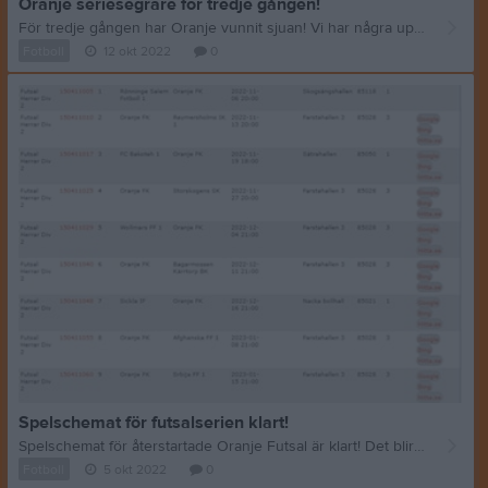
Oranje seriesegrare för tredje gången!
För tredje gången har Oranje vunnit sjuan! Vi har några uppflyttningar utöver det, men just serieseger har det "bara" blivit vid tre tillfällen. Denna gång har vi lett serien nästan hela säsongen, men det är alltid nervöst tills det är klart ändå. Nu är målet att etablera sig på en högre nivå på riktigt och fortsätta resan uppåt. Hup Oranje!!
Fotboll
12 okt 2022
0
Spelschemat för futsalserien klart!
Spelschemat för återstartade Oranje Futsal är klart! Det blir spel i division 2 i vinter och i serien hittar vi bland annat våra klassiska antagonister Söder Futsal, som åkte ner från ettan förra året och gör sitt allra första år i en serie under division 1. Spelschemat kommer upp i kalendern när det är officiellt, men här är våra matcher så länge:
Fotboll
5 okt 2022
0