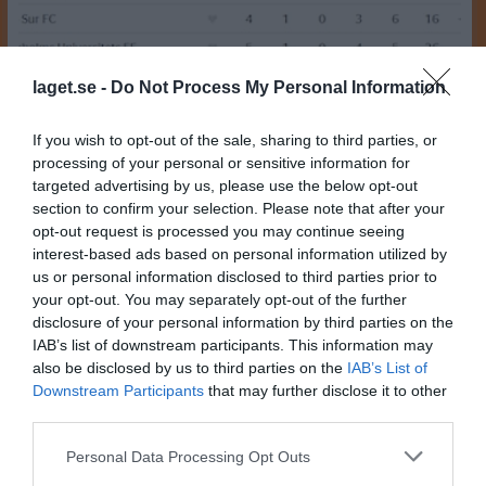
laget.se -
Do Not Process My Personal Information
If you wish to opt-out of the sale, sharing to third parties, or
Bra start på utesäsongen!
processing of your personal or sensitive information for
Oranje har gjort en historiskt bra start i sexan i vår och leder återigen en något haltande tabell. Nu gäller det att fortsätta minst lika bra fram till sommaruppehållet och i höst sikta på att ta föreningen till nya höjder!
targeted advertising by us, please use the below opt-out
Fotboll
22 maj 2023
0
section to confirm your selection. Please note that after your
opt-out request is processed you may continue seeing
interest-based ads based on personal information utilized by
us or personal information disclosed to third parties prior to
your opt-out. You may separately opt-out of the further
disclosure of your personal information by third parties on the
IAB’s list of downstream participants. This information may
also be disclosed by us to third parties on the
IAB’s List of
Downstream Participants
that may further disclose it to other
third parties.
Personal Data Processing Opt Outs