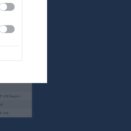
Länet
y
ey
F U18 Region
SK
F U16