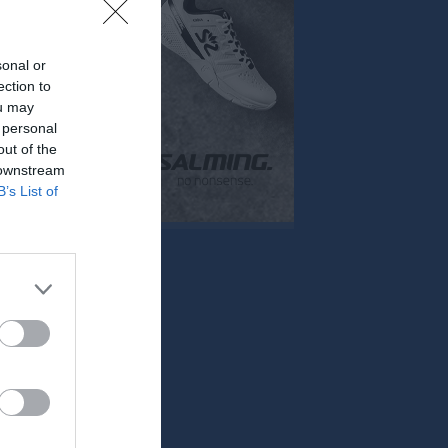
Mer
sonal or
Huvudmeny
Övrigt
er
ection to
Kontakt
Besökarstatistik
ou may
Länkar
 personal
Dokument
viteter
out of the
 downstream
B’s List of
Tjäna pengar
Cupguiden
alenderöversikt
Än
24