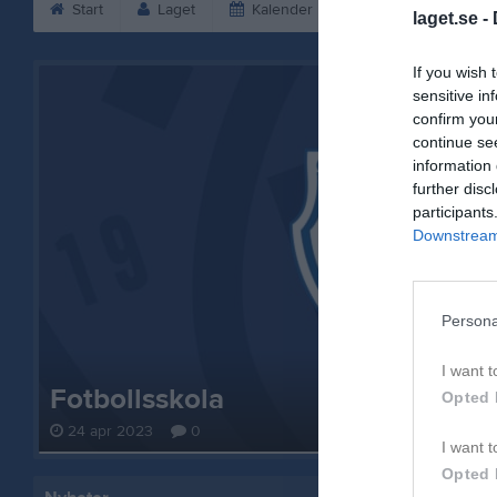
Start
Laget
Kalender
Bilder
Vid
laget.se -
If you wish 
sensitive in
confirm you
continue se
information 
further disc
participants
Downstream 
Persona
I want t
Fotbollsskola
Opted 
24 apr 2023
0
I want t
Opted 