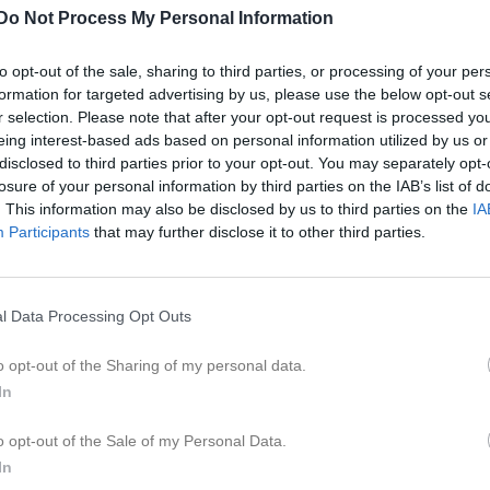
eo
Gästbok
Sponsorer
Om laget
Do Not Process My Personal Information
to opt-out of the sale, sharing to third parties, or processing of your per
Kalend
På gång
formation for targeted advertising by us, please use the below opt-out s
r selection. Please note that after your opt-out request is processed y
eing interest-based ads based on personal information utilized by us or
Inga kommande akti
disclosed to third parties prior to your opt-out. You may separately opt-
losure of your personal information by third parties on the IAB’s list of
. This information may also be disclosed by us to third parties on the
IA
Participants
that may further disclose it to other third parties.
K
l Data Processing Opt Outs
o opt-out of the Sharing of my personal data.
Föräldramöte
In
3 mar 2019
0
o opt-out of the Sale of my Personal Data.
In