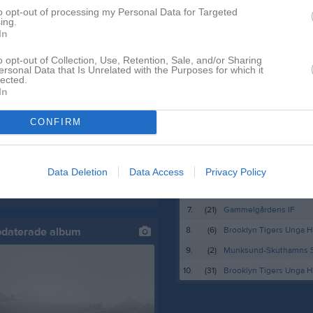
Lagnyheter
to opt-out of processing my Personal Data for Targeted
ing.
In
Öjeby IF Landslagets fotbollsskola 2023, 14-16 juni för ungdomar födda 2014-2016. Öjeby IF fotbollsskola 2023, Lira gul och blå , 19-21 juni för ungdomar födda 2011-2013. I år kommer vi att arrangera fotbollsskolan i samarbete med Svenska Fotbollsförbundet och då ingår en fotboll, t-shirt och vattenflaska. Avgiften är i år 650 kronor per barn och enklare lunch ingår. Sista anmälningsdag 22 maj via följande länk välj därefter rätt fotbollsskola för ditt barns ålder. Anmälan fotbollsskola" target="_blank">Fotbollsskola Betalning sker via swish: 123 092 84 40 (märk betalningen med barnets namn) Som tidigare har vi ungdomar från vår egna förening som är ledare på fotbollsskolan. * Fotbollsskolan anordnas med pass mellan 9:00 och 13:00. * Barnen delas in i grupper med ca 10-15 per grupp * Passen delas in i 2 där man äter lunch ungefär halvvägs in i passet. T-shirt och vattenflaska delas ut i samband med första passet. Fotbollen får man med sig hem sista dagen av fotbollsskolan Anmälningsavgiften återbetalas vid eventuell sjukdom Ingela Risberg
o opt-out of Collection, Use, Retention, Sale, and/or Sharing
Besökartoppen
ersonal Data that Is Unrelated with the Purposes for which it
lected.
1.
(11)
Öjeby IF P-13
In
Hej säsongen börjar närma sig med stormsteg så vi har tänkt köra igång med ett föräldramöte för både F11 och F12. Vi kör möte i klubblokalen kl 18-20 söndagen den 7 april. Där tänkte vi gå igenom lite info angående säsongen och även lite annat. Mvh tränarna
2.
(3)
Piteå HC J20 Region
CONFIRM
3.
(4)
Sunderby SK J18 Hocke
4.
(1)
Öjeby IF
Hej det blev lite ändringar på Piteligan. Flickor 12 spelar tsm med flickor 11 på lördag. Så samlingarna och matcher är som följer. Vi kommer spela 5mot5. Match 1 kl 08.30 mot PIF 4 samling 08.00 Match 2 kl 10.00 mot PIF 2 samling 09.30 Match 3 kl 13.00 mot SAIK 2 samling kl 12.30 Mvh tränarna
5.
(104)
Trångfors IF F-15
Data Deletion
Data Access
Privacy Policy
6.
(12)
Sunderby SK J20 Hock
7.
(21)
Gammelgårdens IF
8.
(6)
Brooklyn Tigers Unga H
pdaterade album
9.
(2)
Munksund-Skuthamns 
10.
(31)
Brooklyn Tigers Unga H