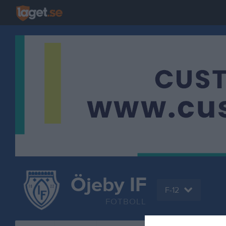
Öjeby IF
F-12
FOTBOLL