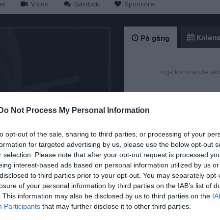
er
Video
Gästbok
Sponsorer
Kalend
På gång
Inga kommande akti
K
Do Not Process My Personal Information
to opt-out of the sale, sharing to third parties, or processing of your per
formation for targeted advertising by us, please use the below opt-out s
r selection. Please note that after your opt-out request is processed y
eing interest-based ads based on personal information utilized by us or
Säsongen 2025-2
disclosed to third parties prior to your opt-out. You may separately opt-
losure of your personal information by third parties on the IAB’s list of
8 sep 2025
0
. This information may also be disclosed by us to third parties on the
IA
Participants
that may further disclose it to other third parties.