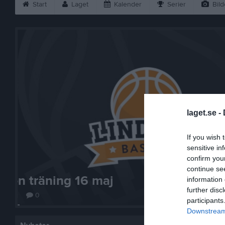
Start
Laget
Kalender
Serier
Bild
laget.se -
If you wish 
sensitive in
confirm you
continue se
Basketskola inställd
information 
further disc
7 feb
0
participants
Downstream 