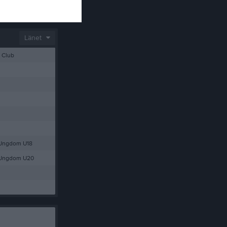
ketklubb
Länet
 Club
 Ungdom U18
 Ungdom U20