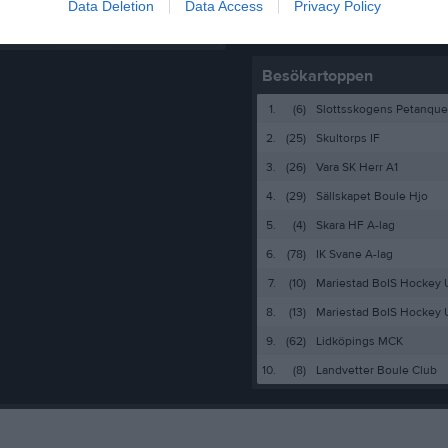
Data Deletion
Data Access
Privacy Policy
Instagram: lindome_bas
administratör och skapa ert första
Besökartoppen
1.
(6)
Slottsskogens Petanque
2.
(25)
Skultorps IF
3.
(26)
Vara SK Herr A1
4.
(29)
Sällskapet Boule Hjo
5.
(4)
Skara HF A-lag
6.
(78)
IK Svane A-lag
7.
(10)
Mariestad BoIS Hockey
8.
(13)
Mariestad BoIS Hockey
9.
(62)
Lidköpings MCK
10.
(8)
Landvetter Boule Club