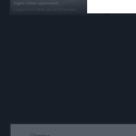
Ingen video uppladdad
Logga in som 
Logga in och ladda upp ert första klipp
album