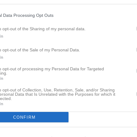
Lagnyheter
l Data Processing Opt Outs
Göteborgs basketfestival.
Nyheter från föreningen
o opt-out of the Sharing of my personal data.
In
Årsmöte Onsdag 19:e augusti 
H?ej, ?Tyvärr måste vi ställa in Basketkolan idag 7 februari pga av sjukdom. ?Nästa vecka 14 februari är det ingen Basketskola pga Sportlov. ?Ha en fin dag! ?mvh ?Lindome Basketklubb
o opt-out of the Sale of my Personal Data.
Facebook
In
Välkomna till en ny säsong. Vi i Basketskolan tränar på lördagar kl 10.00-10.45 i Skånhällahallen. Är du intetresserad av att börja spela basket kan du kontakta föreningen på lindome.basket@gmail.com eller anmäl ditt intresse här https://www.lindomebasket.se/Member Vill du hellre komma ner till hallen på lördagar så hjärtligt välkommen!
to opt-out of processing my Personal Data for Targeted
ing.
In
o opt-out of Collection, Use, Retention, Sale, and/or Sharing
pdaterade album
ersonal Data that Is Unrelated with the Purposes for which it
lected.
In
Kansli
CONFIRM
lindome.basket@gmail.
Swish: 123 62 62 034
 finns skapat