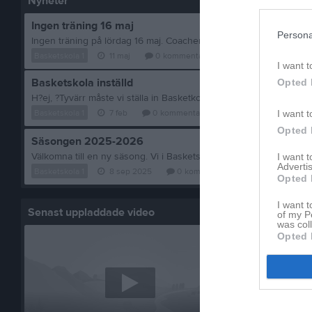
Nyheter
Ingen träning 16 maj
Persona
Ingen träning på lördag 16 maj. Coacherna spelar egna matcher i 
Basketskola 1
11 maj
0
kommentarer
I want t
Basketskola inställd
Opted 
Basketskola 1
7 feb
0
kommentarer
I want t
Opted 
Säsongen 2025-2026
I want 
Advertis
Basketskola 1
8 sep 2025
0
kommentarer
Opted 
I want t
Senast uppladdade video
Senast up
of my P
was col
Opted 
Inget album