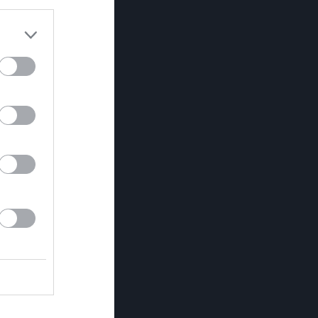
kl 18.30
com