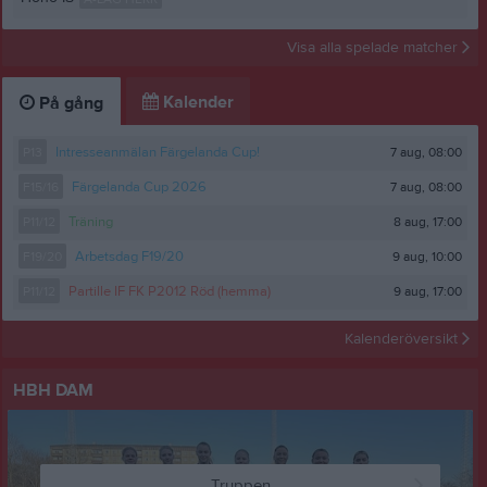
Visa alla spelade matcher
Kalender
På gång
7 aug, 08:00
P13
Intresseanmälan Färgelanda Cup!
7 aug, 08:00
F15/16
Färgelanda Cup 2026
8 aug, 17:00
P11/12
Träning
9 aug, 10:00
F19/20
Arbetsdag F19/20
9 aug, 17:00
P11/12
Partille IF FK P2012 Röd (hemma)
Kalenderöversikt
HBH DAM
Truppen