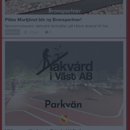
Pilles Murtjänst blir ny Bronspartner!
Sponsorskarans växtvärk fortsätter på Hönö Arena! Vi har nu den stora glädjen att välkomna Pilles Murtjänst som ny Bronspartner till Hönö IS. Utöver sitt partnerskap har de även valt att köpa en egen skyltplats längs vår 11-mannaplan. Bakom företaget hittar vi Krister "Pille" – en välkänd och härlig lokal profil med ett stort och bultande idrottshjärta. Privat är Pille starkt engagerad i vår grannklubb Öckerö IF, men med barn som verkar som ledare och barnbarn som är aktiva spelare här i Hönö IS, kändes det självklart för honom att kliva in och stötta vår verksamhet. Att Pille väljer att engagera sig hos oss är ett fantastiskt kvitto på att kärleken till skärgårdens barn och ungdomar, samt viljan att skapa bra förutsättningar för dem, sträcker sig långt utanför klubbgränserna. Vi i Hönö IS vill rikta ett jättestort och varmt tack till Krister och Pilles Murtjänst för ert fina stöd – vi är otroligt glada över att ha er med i laget! Tillsammans bygger vi gemenskap på Hönö Arena!
Hönö IS
22 jun
0