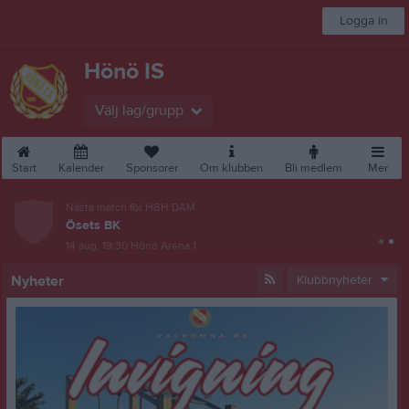
Logga in
Hönö IS
Välj lag/grupp
Start
Kalender
Sponsorer
Om klubben
Bli medlem
Mer
Nästa match för HBH DAM
Ösets BK
14 aug, 19:30
Hönö Arena 1
Nyheter
Klubbnyheter