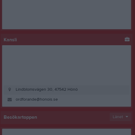
Kansli
Lindblomsvägen 30, 47542 Hönö
ordforande@honois.se
Besökartoppen
Länet