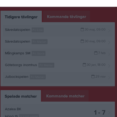
1 bild
Kommande tävlingar
Tidigare tävlingar
Sävedalsspelen
30 maj, 09:00
Fri Lilla
Sävedalsspelen
30 maj, 09:00
Fri Mellan
Mångkamps SM
7 feb
Fri Stora
Göteborgs inomhus
30 jan, 18:00
Fri Mellan
Julbockspelen
29 nov
Fri Mellan
Kommande matcher
Spelade matcher
Azalea BK
1 - 7
Hönö IS
A-LAG HERR