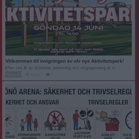
Välkommen till invigningen av vår nya Aktivitetspark!
Efter sex år av drömmar, planering och engagemang är vi äntligen i mål. Hönö IS har nöjet att bjuda in medlemmar, sponsorer, eldsjälar och alla skärgårdsbor till den officiella invigningen av Aktivitetsparken.. I och med detta är cirkeln kring Hönö Arena sluten. Tillsammans har vi skapat en fantastisk, komplett idrottsanläggning som rymmer två konstgräsplaner, friidrottsytor, klubbstuga, föreningsförråd och nu – ett levande nav för spontanidrott, lek och gemenskap. Datum: Söndag 14 juni 2026 Tid: Kl. 14:00 Plats: Ungdomsplan, Hönö Arena Program för dagen: Kl. 14:00 – Invigningsceremoni: Vi samlas på Ungdomsplanen för traditionell cermoni Bandklippning: Direkt efter ceremonin klipper vi bandet och förklarar Aktivitetsparken officiellt öppnad! Fest och lek: Parken öppnas upp för alla. Hönö IS bjuder alla barn på korv och Festis mellan kl 1430-1500 Kom och fira med oss och låt oss tillsammans kickstarta framtiden på Hönö Arena! Varmt välkomna!
Hönö IS
6 jun
1