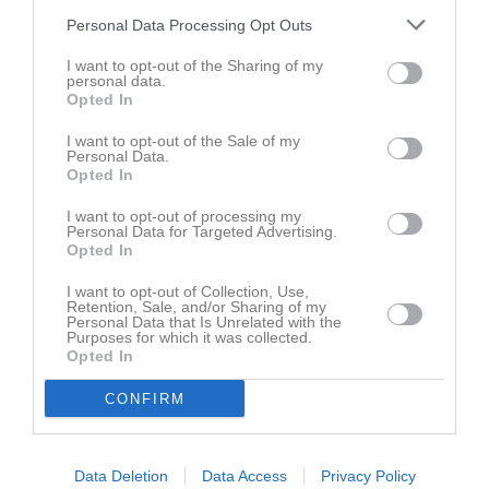
Visa fler nyheter
Personal Data Processing Opt Outs
I want to opt-out of the Sharing of my
Senast uppladdade video
personal data.
Opted In
I want to opt-out of the Sale of my
Personal Data.
Opted In
I want to opt-out of processing my
Personal Data for Targeted Advertising.
Serieseger 2023
Opted In
Serieseger 2023
I want to opt-out of Collection, Use,
Retention, Sale, and/or Sharing of my
Senast uppdaterade album
Personal Data that Is Unrelated with the
Purposes for which it was collected.
Opted In
CONFIRM
Data Deletion
Data Access
Privacy Policy
Blandat