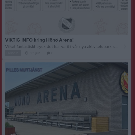
VIKTIG INFO kring Hönö Arena!
Vilket fantastiskt tryck det har varit i vår nya aktivitetspark sedan invigningen! Det är underbart att se så mycket liv och rörelse på arenan. För att området ska fortsätta vara en säker, ren och trivsam plats för precis alla – och för att vi ska värna om vår fina anläggning – behöver vi påminna om de trivselregler som gäller på hela Hönö Arena. Vi ber alla föräldrar att gå igenom dessa punkter med sina barn och ungdomar (se även bifogat): • Hjulfordon på rätt plats (Säkerheten först!) Kickbikes, cyklar, mopeder och andra hjulfordon är absolut förbjudna inne i själva aktivitetsparken och på konstgräsplanerna. Detta är dels för att de skadar underlaget, men framför allt för att förhindra att allvarliga olyckor sker när många barn springer runt på samma yta. Alla hjulfordon ska parkeras på anvisade platser framför klubbstugan. • Hjälp till att hålla rent Många äter mat och tar med sig kartonger och förpackningar ner till arenan, men tyvärr lämnas mycket skräp kvar. Det blir snabbt väldigt skräpigt. Släng alltid ditt skräp i papperskorgarna – eller ta med det hem om det är fullt. • Visa hänsyn till grannarna (Tyst kl. 22:00) Vi är måna om våra grannar runt arenan. Därför ska det vara helt tyst på området från klockan 22:00 varje kväll. • Alkoholfritt område Precis som tidigare är förtäring av alkohol strängt förbjudet på hela arenaområdet. Trygghet, staket och kameraövervakning Hönö Arena är en privatägd park och anläggning. Just nu uppför vi ett staket runt hela området, och vi vill även påminna om att hela arenaområdet är kameraövervakat dygnet runt. Vuxnas ansvar och allas respekt • Vårdnadshavares ansvar: Precis som på alla andra platser i samhället är det vårdnadshavare som bär det fulla ansvaret för sina barn och deras handlingar på området. • Vi lyssnar på varandra Oavsett om det är en ledare från föreningen, en förbigående vuxen eller en granne som säger till om reglerna (vilket de inte skall behöva göra), så lyssnar man med respekt på den personen. Vi i föreningen kommer att kontakta de vårdnadshavare vars barn inte sköter dessa enkla regler. Aktivitetsparken och arenan är till för er – låt oss hjälpas åt att hålla den i toppskick så att den förblir den härligaste mötesplatsen! ❤️🔴⚪️ Tack för er hjälp och er hänsyn! Styrelsen & Byggruppen Hönö IS
Hönö IS
23 jun
0