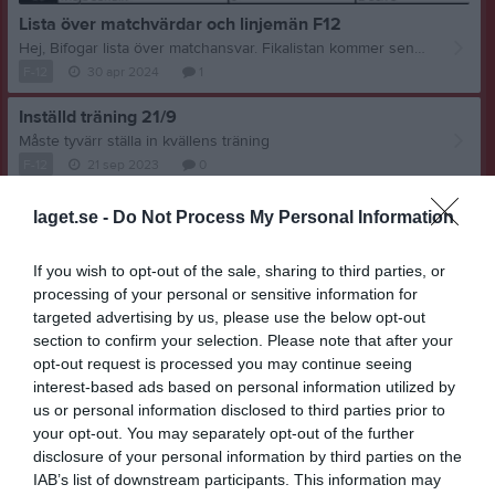
Lista över matchvärdar och linjemän F12
Hej, Bifogar lista över matchansvar. Fikalistan kommer senare.
F-12
30 apr 2024
1
Inställd träning 21/9
Måste tyvärr ställa in kvällens träning
F-12
21 sep 2023
0
Visa fler nyheter
laget.se -
Do Not Process My Personal Information
Nyheter från föreningen
If you wish to opt-out of the sale, sharing to third parties, or
Möt Antonio Sentic
processing of your personal or sensitive information for
targeted advertising by us, please use the below opt-out
5 jul
Hittade på cykelparkeringen idag 5/7
section to confirm your selection. Please note that after your
30 jun
Derby på Bussby när Herrlaget tar emot Själevad
opt-out request is processed you may continue seeing
interest-based ads based on personal information utilized by
25 jun
Bussby cup blev ett lyckat arrangemang!
us or personal information disclosed to third parties prior to
18 jun
Upphittat på bussby
your opt-out. You may separately opt-out of the further
disclosure of your personal information by third parties on the
IAB’s list of downstream participants. This information may