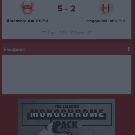
5 - 2
Älandsbro AIK F12/13
Hägglunds IoFK F12
2 aug, 18:00
Brovalla IP
Facebook