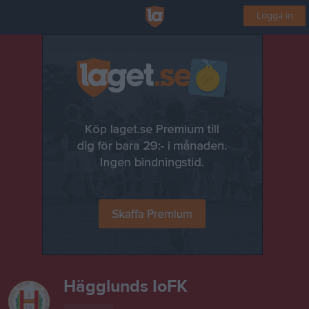
Logga in
Hägglunds IoFK