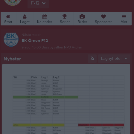
F-12
Start
Laget
Kalender
Serier
Bilder
Sponsorer
Mer
Nästa match
BK Örnen F12
9 aug, 15:00
Bussbyvallen NP3 A-plan
Nyheter
Lagnyheter