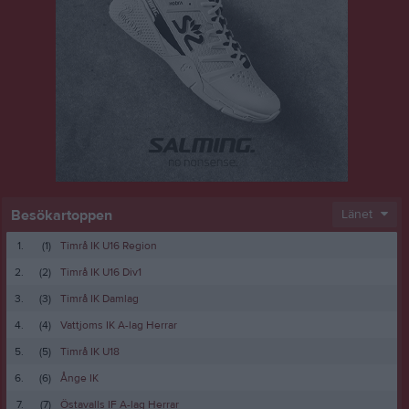
Besökartoppen
Länet
1.
(1)
Timrå IK U16 Region
2.
(2)
Timrå IK U16 Div1
3.
(3)
Timrå IK Damlag
4.
(4)
Vattjoms IK A-lag Herrar
5.
(5)
Timrå IK U18
6.
(6)
Ånge IK
7.
(7)
Östavalls IF A-lag Herrar