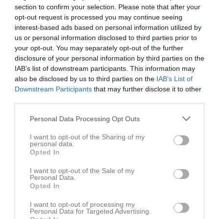
Välkomna till laget.se – Här finns viktig information!
section to confirm your selection. Please note that after your
Välkommen till er nya gruppsida på laget.se! Den blir central i all kommunikation mellan aktiva, ledare, föräldrar och andra intresserade. För att komma igång direkt med en bra kommunikation i och omkring gruppen finns ett antal viktiga punkter för sidans administratör: • Logga in och lägga till alla aktiva och ledare under Medlemmar. • Fylla på kalendern med alla inplanerade aktiviteter. Matcher läggs till via Serier medan träningar och andra aktiviteter läggs till via Aktiviteter. • Skriv nyheter löpande och berätta om verksamheten. I takt med att nya nyheter läggs till kommer den här nyhetstexten att försvinna. Om någon i gruppen har frågor om laget.se är man alltid välkommen att kontakta vår support på support@laget.se eller 019-15 44 00. Varmt välkomna till laget.se!
opt-out request is processed you may continue seeing
Sksk Svart
6 sep 2023
0
interest-based ads based on personal information utilized by
us or personal information disclosed to third parties prior to
your opt-out. You may separately opt-out of the further
Nyheter från föreningen
disclosure of your personal information by third parties on the
NYHET! Anmälan till Skridskoskolan HT-26 är öppen!
IAB’s list of downstream participants. This information may
also be disclosed by us to third parties on the
IAB’s List of
Downstream Participants
that may further disclose it to other
third parties.
Personal Data Processing Opt Outs
I want to opt-out of the Sharing of my
personal data.
Opted In
I want to opt-out of the Sale of my
Personal Data.
Opted In
I want to opt-out of processing my
Personal Data for Targeted Advertising.