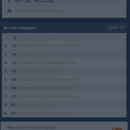
Box 1285, 16429 Kista
styrelse@difkonstakning.se
Besökartoppen
Länet
1.
(1)
Djurgårdens IF Ishockeyförening Lag- 11
2.
(3)
Djurgårdens IF Ishockeyförening Lag- 12
3.
(4)
Roslagsbro IF Herr A
4.
(2)
Djurgårdens IF Ishockeyförening J18
5.
(10)
Åkersberga FC A-lag Herrar
6.
(18)
Djurgårdens IF Ishockeyförening J20
7.
(58)
Djurgårdens IF Ishockeyförening F16
8.
(21)
Djurgårdens IF Ishockeyförening Lag- 13
9.
(82)
Bele Barkarby FF Dam
10.
(57)
IFK Aspudden-Tellus A-lag Herrar
Registrera din klubb/din grupp