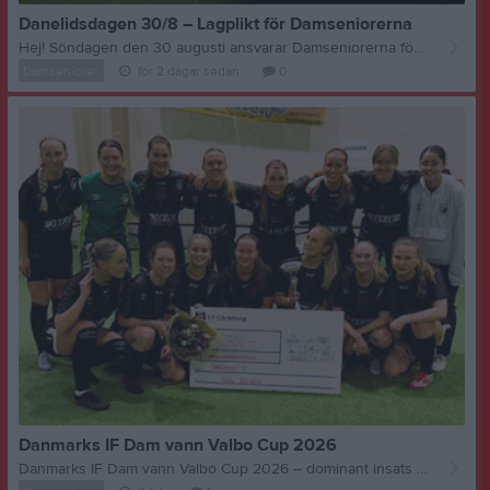
Danelidsdagen 30/8 – Lagplikt för Damseniorerna
Hej! Söndagen den 30 augusti ansvarar Damseniorerna för chokladhjul och lotteri under Danelidsdagen. Detta är vår lagplikt till föreningen. Samma dag har vi bortamatch i Division 3. Eftersom Magnus tar ut truppen längre fram vill vi att alla anmäler sig till minst ett av passen nedan, oavsett om ni tror att ni kommer att spela matchen eller inte. 🕤 Pass 1: 09.30–12.45 🕧 Pass 2: 12.45–16.00 Anmäl er till det pass ni kan hjälpa till på. Kan ni båda passen får ni gärna anmäla er till båda. Ni kommer ändå bara att behöva bemanna ett av passen. När truppen till bortamatchen är uttagen kommer de spelare som blir kallade till match inte att behöva bemanna Danelidsdagen. Övriga hjälps åt att bemanna våra pass. Tack för att ni ställer upp för föreningen och hjälper till att göra Danelidsdagen till en lyckad dag! /Ledarna
Damseniorer
för 2 dagar sedan
0
Danmarks IF Dam vann Valbo Cup 2026
Danmarks IF Dam vann Valbo Cup 2026 – dominant insats i Sörbyhallen Årets upplaga av Valbo Cup blev en fartfylld och publikvänlig helg när damlag från flera klubbar samlades i Fotbollshallen på Sörby IP. På det gröna konstgräset avgjordes turneringenl – med andra ord en perfekt start på fotbollssäsongen 2026. Men det var framför allt Danmarks IF Dam som satte sin tydliga prägel på turneringen. Med en imponerande kombination av offensiv kraft, stabilt försvar och hög lagmoral gick laget obesegrade genom cupen och tog hem segern i Valbo Cup 2026. Gruppspelet: Danmarks IF i egen klass Danmarks IF gick in i lördagen och visade direkt att de menade allvar. Lagets tre matcher resulterade i: 4–0 mot Upsala IF 2 4–1 mot Valbo FF 9–0 mot Falu BS Totalt målade laget 17 mål framåt och släppte endast in 1, vilket gav full pott och en överlägsen förstaplats i gruppen. Slutspelet: Stabilitet, styrka och vinnarskalle Kvartsfinal Danmarks IF – Kvarnsvedens IK Dam U 1–0 Ett tufft och tajt möte där Danmarks IF visade prov på defensiv disciplin. Semifinal Danmarks IF – Upsala IF 1 3–2 En av turneringens mest underhållande matcher. Danmarks IF tog kommandot tidigt, men Upsala IF 1 vägrade ge sig. Med stark vilja och smart anfallsspel drog Danmarks IF längsta strået och avgjorde i overtime. Final Danmarks IF – Tierps IF 4–2 Finalen bjöd på hög fart och två lag med tydligt offensivt fokus. Danmarks IF var dock numret större och kunde säkra turneringssegern med en övertygande 4–2-insats. Stort grattis till laget!!