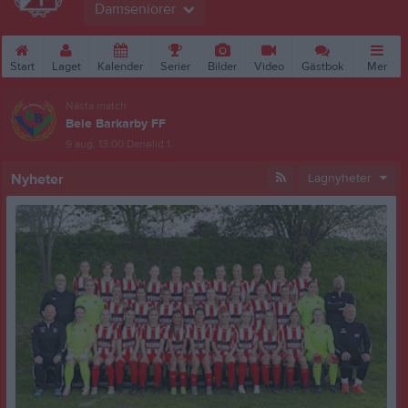
Damseniorer
Start
Laget
Kalender
Serier
Bilder
Video
Gästbok
Mer
Nästa match
Bele Barkarby FF
9 aug, 13:00
Danelid 1
Nyheter
Lagnyheter