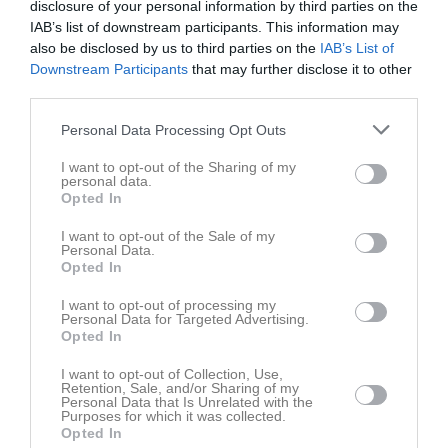
disclosure of your personal information by third parties on the
IAB’s list of downstream participants. This information may
also be disclosed by us to third parties on the
IAB’s List of
Downstream Participants
that may further disclose it to other
third parties.
Personal Data Processing Opt Outs
Moa Ingebretsen klar för Danmarks Dam
I want to opt-out of the Sharing of my
Hallå hej! Hur känns det att vara klar för Danmarks Dam? MI: Känns superbra, är taggad inför säsongen som kommer! Vad kan vi förvänta oss av dig? MI: Att jag kommer vara en bra lagkamrat och kommer alltid ge 100% Hur kommer det sig att du valde att spela med oss? MI: Fick ett superbra intryck av både tränare och spelare, en toppenstämning som kommer få glädjen för fotbollen att stanna kvar Har du någon dold talang? MI: Tycker om att skriva låtar ;) Har du någon hälsning till våra följare? MI: Vi ses på planen Välkommen till Danmarks Dam Moa!
personal data.
Damseniorer
10 dec 2024
0
Opted In
I want to opt-out of the Sale of my
Personal Data.
Opted In
I want to opt-out of processing my
Personal Data for Targeted Advertising.
Opted In
I want to opt-out of Collection, Use,
Retention, Sale, and/or Sharing of my
Personal Data that Is Unrelated with the
Purposes for which it was collected.
Opted In