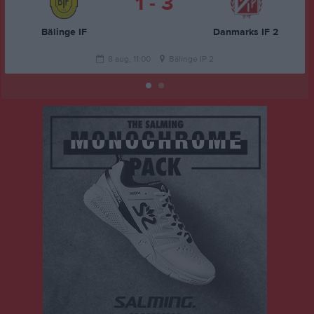
1 - 3
Bälinge IF
Danmarks IF 2
8 aug, 11:00
Bälinge IP 2