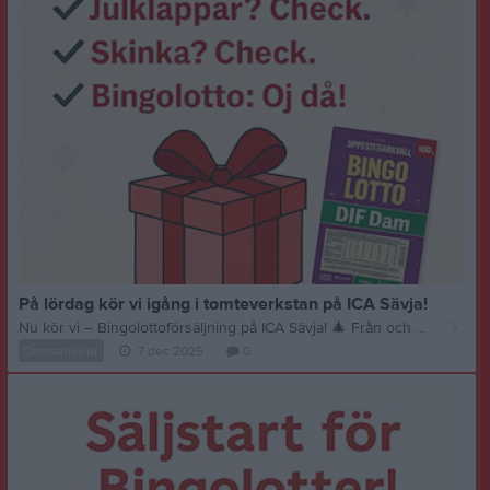
På lördag kör vi igång i tomteverkstan på ICA Sävja!
Nu kör vi – Bingolottoförsäljning på ICA Sävja!
🎄
Från och med Lucia hittar du oss i Danmarks IF Damlag hos vår huvudsponsor ICA Sävja. Vi säljer Bingolotter inför den stora uppesittarkvällen – en riktig jultradition! #Julklappar? Check. #Skinka? Check. #Bingolotto? Fixar vi! Kom förbi, köp dina lotter och stötta vårt lag. Vi lovar bästa humöret och snabbaste servicen – Swish och klart, enklare än att slå in paket! Plats: ICA Sävja När: Från Lucia tills lotterna är slut Betalning: Endast Swish Tack för att du hjälper oss att göra skillnad – tillsammans skapar vi både julstämning och framtid för laget!
Damseniorer
7 dec 2025
0