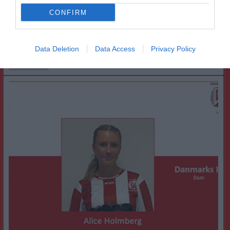
CONFIRM
Ulrika von Scheele klar för Danmarks Dam
Data Deletion
Data Access
Privacy Policy
Hallå hej! Hur känns det att vara klar för Danmarks Dam? UvS: Det känns jättekul, jag är verkligen taggad på att utvecklas och se hur säsongen blir! Vad kan vi förvänta oss av dig? UvS: Jag hoppas kunna bidra och hjälpa till i div 2, förhoppningsvis med lite mål och assister. Hur kommer det sig att du valde att spela med oss? UvS: Alla är väldigt trevliga och det är alltid bra tempo på träningarna. Det är också många engagerade ledare vilket gör att man kan få mycket feedback. Har du någon dold talang? UvS: Räknas virka som en talang? Har du någon hälsning till våra följare? UvS: Kom och kolla matcher, det blir kul! Välkommen till Danmarks Dam Ulrika!
Damseniorer
9 dec 2024
0