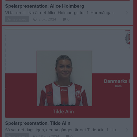
Spelarpresentation: Alice Holmberg
Vi tar en till. Nu är det Alice Holmbergs tur. 1. Hur många säsonger har du i Danmarks Dam? AH: Jag har spelat i Danmark sen alltid men damerna har jag kört med i kanske 3 eller 4 säsonger 2. Hur är det att spela i Danmarks Dam? AH: Superkul!! Både den fina lagkänslan vi har men också engagemanget som tränarna ger tycker jag gör Danmark till det bästa laget. 3. Vad har du för målsättning med säsongen? AH: Mitt mål med säsongen är att fortsätta spela och utvecklas som fotbollsspelare. Men det hade också förstås varit kul att lyckas ta oss upp i division 2 och 4 :) 4. Vad ser du mest fram emot med detta år? AH: Jag ser fram emot alla träningar, matcher och roliga saker som vi ska göra tillsammans i laget! Det är alltid kul att träffa alla. 5. Beskriv dina och lagets styrkor? AH: Jag skulle säga att en av våra styrkor i laget är att vi är ett lag av väldigt varierande fotbollsspelare som alla bidrar och kompletterar varandra väldigt bra. Dessutom så ger vi aldrig upp och kämpar alltid in i det sista! 6. Vem i laget tror du vinner skytteligan i år? AH: Hmm… Skulle säga att det nog blir en väldigt jämn match där mellan Ullis och Bimer. 7. Har du något att säga till våra fans och följare? AH: Kom gärna ner till Danelid och kolla på lite bra fotboll
Damseniorer
2 okt 2024
0
Spelarpresentation: Tilde Alin
Så var det dags igen, denna gången är det Tilde Alin. 1. Hur många säsonger har du i Danmarks Dam? TA: Jadu… det här kanske blir min 14:e säsong i Danmark men min 3e i damlaget! 2. Hur är det att spela i Danmarks Dam? TA: Otroligt! Engagemanget från spelarna och ledarna är alltid på topp och vi har riktigt kul tillsammans! 3. Vad har du för målsättning med säsongen? TA: För min egna del är det att kunna vara med på så mycket träningar som möjligt och att fortsätta utvecklas som spelare! Sen hoppas jag givetvis på vinst i både div 3 och 5
Damseniorer
28 sep 2024
0