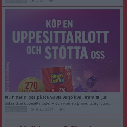
Damseniorer
2 feb
1
Nu hittar ni oss på Ica Sävja varje kväll fram till jul!
Säkra dina uppesittarlotter – och vinn en presentkorg! Julens mysigaste tradition är snart här – Bingolottos uppesittarkväll!
Damseniorer
11 dec 2025
0