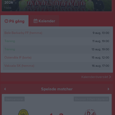
2026
1 bild
Kalender
På gång
9 aug, 13:00
Bele Barkarby FF (hemma)
11 aug, 19:00
Träning
13 aug, 19:00
Träning
15 aug, 12:00
Östervåla IF (borta)
16 aug, 17:00
Vaksala SK (hemma)
Kalenderöversikt
Spelade matcher
Damseniorer
Division 3 Dam Uppland