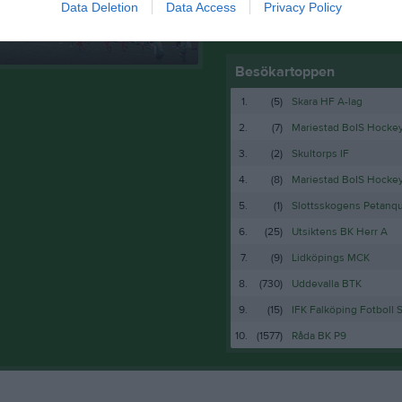
Data Deletion
Data Access
Privacy Policy
Andra tider kan föreko
 sammandraget Rydboholm
Besökartoppen
1.
(5)
Skara HF A-lag
2.
(7)
Mariestad BoIS Hocke
3.
(2)
Skultorps IF
4.
(8)
Mariestad BoIS Hock
5.
(1)
Slottsskogens Petanq
6.
(25)
Utsiktens BK Herr A
7.
(9)
Lidköpings MCK
8.
(730)
Uddevalla BTK
9.
(15)
IFK Falköping Fotboll 
10.
(1577)
Råda BK P9