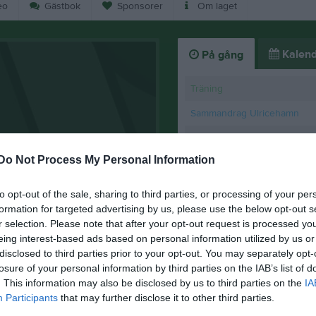
eo
Gästbok
Sponsorer
Om laget
Kalend
På gång
Träning
Sammandrag Ulricehamn
Träning
Do Not Process My Personal Information
Träning
Sammandrag Limmared
to opt-out of the sale, sharing to third parties, or processing of your per
formation for targeted advertising by us, please use the below opt-out s
K
r selection. Please note that after your opt-out request is processed y
eing interest-based ads based on personal information utilized by us or
Ingen träning 15/3
disclosed to third parties prior to your opt-out. You may separately opt-
losure of your personal information by third parties on the IAB’s list of
14 mar 2025
0
. This information may also be disclosed by us to third parties on the
IA
Participants
that may further disclose it to other third parties.