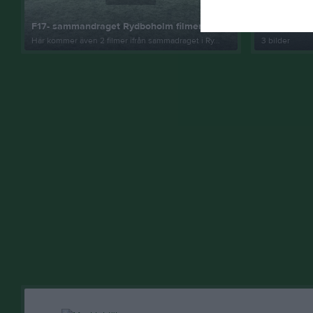
F17- sammandraget Rydboholm filmer
F17- andra
Här kommer även 2 filmer ifrån sammadraget i Ry...
3 bilder