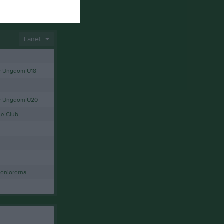
mma!
Länet
y Ungdom U18
ey Ungdom U20
ue Club
Seniorerna