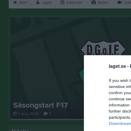
Start
Laget
Kalender
Bilder
Vid
laget.se -
If you wish 
sensitive in
confirm you
continue se
Säsongstart F17
information 
further disc
5 aug 2025
5
participants
Downstream 