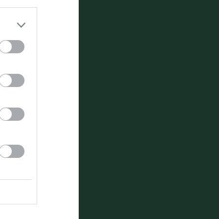
Tiden som gäller är lördagar 09.00, tanken är a
sjöfors
-16.00