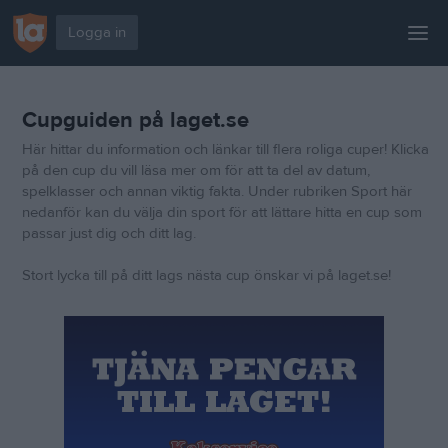
Logga in
Start
Cupguiden på laget.se
Kom igång
Här hittar du information och länkar till flera roliga cuper! Klicka
För klubben
på den cup du vill läsa mer om för att ta del av datum,
spelklasser och annan viktig fakta. Under rubriken Sport här
För gruppen
nedanför kan du välja din sport för att lättare hitta en cup som
passar just dig och ditt lag.
Paket & priser
Stort lycka till på ditt lags nästa cup önskar vi på laget.se!
Byt till oss
Support
Cupguiden
Tjäna pengar
Blogg