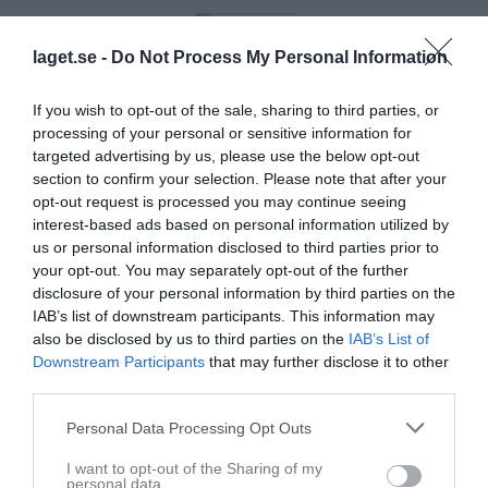
laget.se -
Do Not Process My Personal Information
If you wish to opt-out of the sale, sharing to third parties, or
processing of your personal or sensitive information for
targeted advertising by us, please use the below opt-out
section to confirm your selection. Please note that after your
opt-out request is processed you may continue seeing
interest-based ads based on personal information utilized by
us or personal information disclosed to third parties prior to
your opt-out. You may separately opt-out of the further
disclosure of your personal information by third parties on the
IAB’s list of downstream participants. This information may
also be disclosed by us to third parties on the
IAB’s List of
NYHET: Designjustering ger ökad tydlighet i
Downstream Participants
that may further disclose it to other
bokningsverktyget
third parties.
2 JUL
Personal Data Processing Opt Outs
NYHET: Utökat stöd för emojis ger festligare nyheter
I want to opt-out of the Sharing of my
personal data.
23 JUN