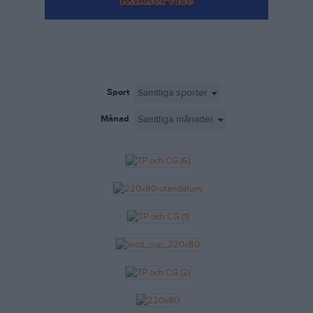
Annonsera
Jobba
Press
Sport
Om laget.se
Månad