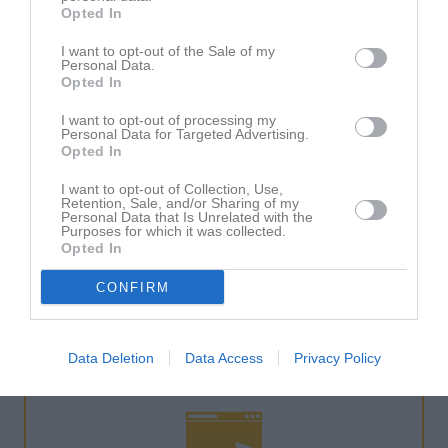
Opted In
NYHET: Stöd för flerdagarsaktivitet sparar tid i
I want to opt-out of the Sale of my
laget.se Bokning
Personal Data.
Opted In
10 JUN
I want to opt-out of processing my
Personal Data for Targeted Advertising.
Opted In
Support
I want to opt-out of Collection, Use,
Retention, Sale, and/or Sharing of my
Personal Data that Is Unrelated with the
Purposes for which it was collected.
Opted In
Du kan få hjälp via
Kunskapsbanken
,
CONFIRM
Kontaktformulär
eller
019-15 44 00
Telefontider:
Mån 10-16, Tis-Fre 9-16 (lunch 12-13)
Data Deletion
Data Access
Privacy Policy