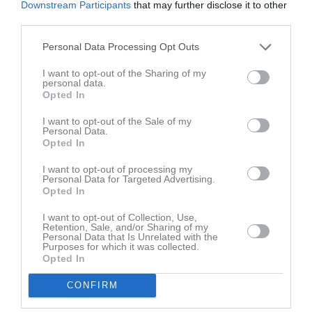
Downstream Participants
that may further disclose it to other
third parties.
Personal Data Processing Opt Outs
I want to opt-out of the Sharing of my
personal data.
NYHET: Designjustering ger ökad tydlighet i
Opted In
bokningsverktyget
I want to opt-out of the Sale of my
2 JUL
Personal Data.
Opted In
NYHET: Utökat stöd för emojis ger festligare nyheter
23 JUN
I want to opt-out of processing my
Personal Data for Targeted Advertising.
Opted In
NYHET: Stöd för flerdagarsaktivitet sparar tid i
laget.se Bokning
I want to opt-out of Collection, Use,
Retention, Sale, and/or Sharing of my
10 JUN
Personal Data that Is Unrelated with the
Purposes for which it was collected.
Opted In
CONFIRM
Support