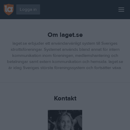
Logga in
Start
Om laget.se
Kom igång
laget.se erbjuder ett användarvänligt system till Sveriges
För klubben
idrottsföreningar. Systemet används bland annat för intern
kommunikation inom föreningen, medlemshantering och
För gruppen
betalningar samt extern kommunikation och hemsida. laget.se
är idag Sveriges största föreningssystem och fortsätter växa.
Paket & priser
Byt till oss
Support
Kontakt
Cupguiden
Tjäna pengar
Blogg