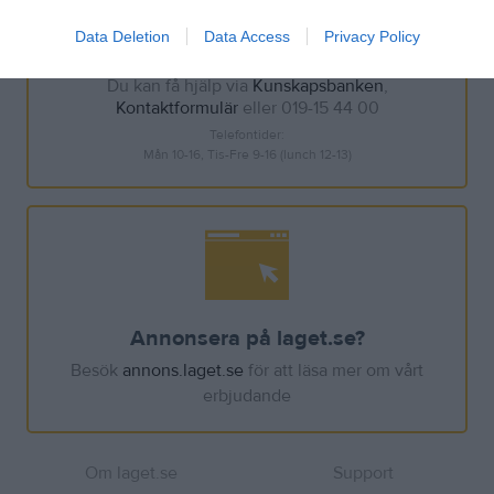
Data Deletion
Data Access
Privacy Policy
Du kan få hjälp via
Kunskapsbanken
,
Kontaktformulär
eller
019-15 44 00
Telefontider:
Mån 10-16, Tis-Fre 9-16 (lunch 12-13)
Annonsera på laget.se?
Besök
annons.laget.se
för att läsa mer om vårt
erbjudande
Om laget.se
Support