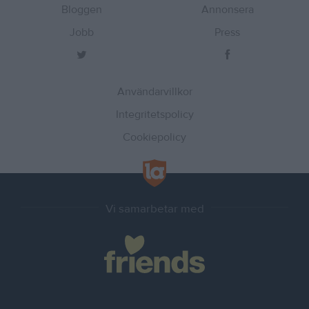
Bloggen
Annonsera
Jobb
Press
Användarvillkor
Integritetspolicy
Cookiepolicy
Vi samarbetar med