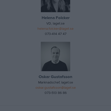
Annonsera
Jobba
Helena Folcker
VD, laget.se
Press
helena.folcker@laget.se
073-414 47 47
Om laget.se
Oskar Gustafsson
Marknadschef, laget.se
oskar.gustafsson@laget.se
073-513 86 86