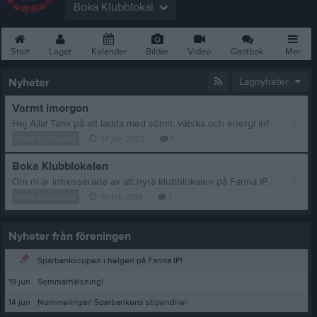
Boka Klubblokal
Start
Laget
Kalender
Bilder
Video
Gästbok
Mer
Nyheter
Lagnyheter
Varmt imorgon
Hej Alla! Tänk på att ladda med sömn, vätska och energi inför imorgon. Finns tid för bad mellan match 2 och 3 för dom som vill. Ses imorgon
Boka Klubblokal
14 jun 2025
1
Boka Klubblokalen
Om ni är intresserade av att hyra klubblokalen på Fanna IP så tittar i almanackan till höger om det är ledigt det datumet som ni vill hyra. Externa förfrågningar mejlas till kansli@fannabk.se. Lag inom föreningen som önskar boka lokalen för möten mm lägger själva in bokningen via sitt admininlogg. Lokalhyra: 1-3 timmar: 350 kr 3,5-8 timmar: 800 kr Dygn: 1 500 kr OBS! Lokalen larmas automatiskt på, på kvällen. Vid nyttjande av lokalen efter kl. 22.00 måste fastighetsförvaltningen meddelas. Detta måste ske minst 7 dagar innan för att säkerställa att anmälan om uppehåll av larm blir godkänt. Skicka ett mejl till niklas+fbk@olssen.se som utför beställning mot fastighetsförvaltningen och avvakta bekräftelse innan lokalen tas i bruk. Lag i föreningen betalar självklart inget för att nyttja lokalen. Efter nyttjad tid ska lokalen ställas i ordning. Det innebär att * golv ska sopas/dammsugas och torkas vid behov. * bord och stolar ska ställas iordning * poslin ska diskas Mvh Styrelsen
Boka Klubblokal
10 feb 2016
1
Nyheter från föreningen
Sparbankscupen i helgen på Fanna IP!
19 jun
Sommarhälsning!
14 jun
Nomineringar! Sparbankens stipendirer