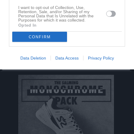
I want to opt-out of Collection, Use,
Kalenderöversikt
Retention, Sale, and/or Sharing of my
Personal Data that Is Unrelated with the
Purposes for which it was collected.
Opted In
Facebook
CONFIRM
Data Deletion
Data Access
Privacy Policy