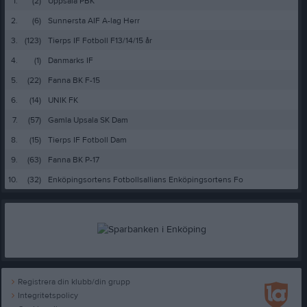
1.
(2)
Uppsala PBK
2.
(6)
Sunnersta AIF A-lag Herr
3.
(123)
Tierps IF Fotboll F13/14/15 år
4.
(1)
Danmarks IF
5.
(22)
Fanna BK F-15
6.
(14)
UNIK FK
7.
(57)
Gamla Upsala SK Dam
8.
(15)
Tierps IF Fotboll Dam
9.
(63)
Fanna BK P-17
10.
(32)
Enköpingsortens Fotbollsallians Enköpingsortens Fo
Registrera din klubb/din grupp
Integritetspolicy