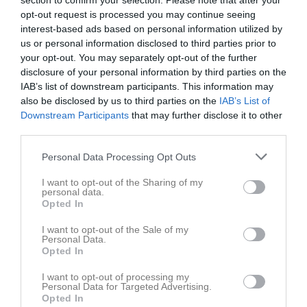
section to confirm your selection. Please note that after your
opt-out request is processed you may continue seeing
interest-based ads based on personal information utilized by
us or personal information disclosed to third parties prior to
Ingen video uppladdad
your opt-out. You may separately opt-out of the further
Logga in och ladda upp ert första klipp
disclosure of your personal information by third parties on the
IAB’s list of downstream participants. This information may
Senast uppdaterade album
also be disclosed by us to third parties on the
IAB’s List of
Downstream Participants
that may further disclose it to other
third parties.
Personal Data Processing Opt Outs
I want to opt-out of the Sharing of my
personal data.
Inget album finns skapat
Opted In
Logga in som administratör och skapa ert första album
I want to opt-out of the Sale of my
Personal Data.
Kalender
På gång
Opted In
I want to opt-out of processing my
27 aug, 19:00
Ledarmöte F16
Personal Data for Targeted Advertising.
Opted In
29 aug, 09:00
FANNADAGEN