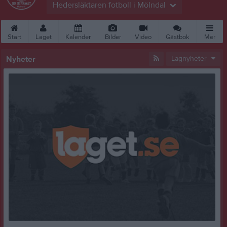
Hedersläktaren fotboll i Mölndal
Start
Laget
Kalender
Bilder
Video
Gästbok
Mer
Nyheter
Lagnyheter