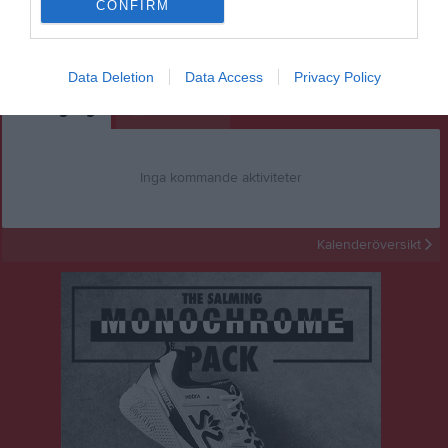
CONFIRM
Inget album finns skapat
Logga in som administratör och skapa ert första album
Data Deletion
Data Access
Privacy Policy
Kalender
På gång
Inga kommande aktiviteter
Kalenderöversikt