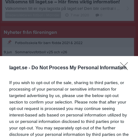
Välkomna till laget.se – Här finns viktig information!
Välkommen till er nya lagsida på laget.se! Den blir central i all kommunikation mellan spelare, ledare, föräldrar och andra intresserade. För att komma igång direkt med en bra kommunikation i och omkring laget finns ett antal viktiga punkter för sidans administratör: • Logga in och lägga till alla spelare och ledare under Medlemmar. • Fylla på kalendern med alla inplanerade aktiviteter. Matcher läggs till via Serier medan träningar och andra aktiviteter läggs till via Aktiviteter. • Skriv nyheter löpande och berätta om verksamheten. I takt med att nya nyheter läggs till kommer den här nyhetstexten att försvinna. Om någon i laget har frågor om laget.se är man alltid välkommen att kontakta vår support på support@laget.se eller 019-15 44 00. Varmt välkomna till laget.se!
Hedersläktaren fotboll i Mölndal
7 mar 2020
0
Nyheter från föreningen
Fotbollsskola för barn födda 2021 & 2022
9 jun
Sommarlovsfotboll v25 och v26
laget.se -
Do Not Process My Personal Information
If you wish to opt-out of the sale, sharing to third parties, or
processing of your personal or sensitive information for
targeted advertising by us, please use the below opt-out
section to confirm your selection. Please note that after your
opt-out request is processed you may continue seeing
interest-based ads based on personal information utilized by
us or personal information disclosed to third parties prior to
your opt-out. You may separately opt-out of the further
disclosure of your personal information by third parties on the