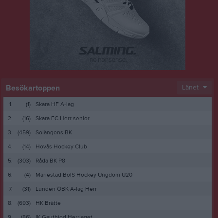
Besökartoppen
Länet
1.
(1)
Skara HF A-lag
2.
(16)
Skara FC Herr senior
3.
(459)
Solängens BK
4.
(14)
Hovås Hockey Club
5.
(303)
Råda BK P8
6.
(4)
Mariestad BoIS Hockey Ungdom U20
7.
(31)
Lunden ÖBK A-lag Herr
8.
(693)
HK Brätte
9.
(86)
IK Gauthiod Herrlaget