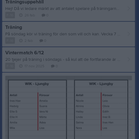
Träningsuppehåll
Hej! Då vi ledare märkt av att antalet spelare på träningarna sjunker samtidigt som de som är på plats kommer med varierande inspiration och sug efter träning, har vi tagit ett beslut på att pausa träningarna tills vidare. Vi hoppas komma igång igen i början på april (förhoppningsvis på vårt konstgräs, utomhus). Innan dess har vi lite planer på någon träff där vi INTE tränar utan bara hänger och gör något kul ihop. Men det återkommer vi med så fort vi planerat något. Sen hoppas vi att alla är riktigt sugna och laddade för säsong, när vi ses igen! Det kommer vi vara i alla fall!! :) Ha det gott och håll koll på eventuella kallelser framöver! /Ledarna
F-16
26 feb
0
Träning
På söndag kör vi träning för den som vill och kan. Vecka 7 pausar vi och tar sportlov.
F-16
2 feb
0
Vintermatch 6/12
20 tjejer på träning i söndags - så kul att de fortfarande är så pepp på fotboll! Vi har blivit inbjudna att komma med ett lag och spela en 7-manna match mot IFK Värnamo på deras konstgräs. Tyvärr fanns bara tid för ett lag denna gång så vi kommer bjuda in de som har högst träningsnärvaro först. Men, vi vill verkligen att ni och ert barn tänker till ordentligt innan ni tackar ja. Eftersom vi bara får ta med ett lag så kommer cirka hälften av tjejerna bjudas in att delta och då vill vi att man ställer upp (om man tackat ja). Att bli sjuk kan vi förstå men att inte hänga på för att man tycker att vädret inte är okej - är inte okej. Då får man tacka nej till inbjudan från början. För matchen kommer säkerligen att spelas i både minusgrader och med snö. :) Så ta en rejäl funderare och kolla kalendern noga. (Men tacka JA eller NEJ så snart som möjligt. :) Blir det tjejer som tackar nej kommer platserna att erbjudas till nästa tjej på listan så injudningarna kan komma fortlöpande. Vår målsättning är också att få med tre tjejer som vill stå 20 min var (och spela ute de andra 40min) så det kommer vi att behöva ta hänsyn till på listan. Matchen spelas på konstgräster på Ljuseveka i Värnamo. Matchstart 12.30. 3x20min. Vi kommer att samlas på IP 11.20 för ombyte och sedan åker till tillsammans ner till Värnamo. VI har med matchkläder i form av t-shirt, shorts och strumpor men underställ är förstås nödvändigt. Även tunn mössa, tunna vantar och en tjockare tröja/jacka att värma upp i och ha när man är avbytare kommer att vara nödvändigt. Fotbollsskor och benskydd är ett måste. Kul med lite match mitt i säsongen och förhoppningsvis kommer fler inbjudningar så fler får prova på även i vinter!
F-16
17 nov 2025
0