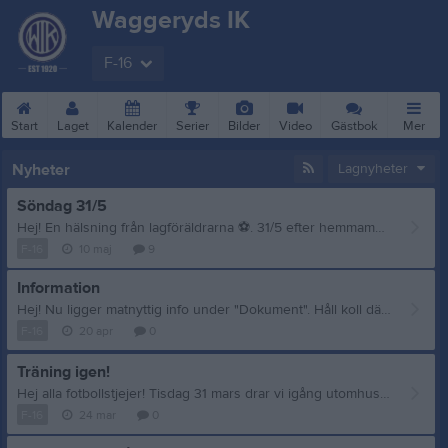
Waggeryds IK
F-16
Start
Laget
Kalender
Serier
Bilder
Video
Gästbok
Mer
Nyheter
Lagnyheter
Söndag 31/5
Hej! En hälsning från lagföräldrarna
⚽
. 31/5 efter hemmamatchen (ca kl 17) samlas ledare och spelare vid läktaren för att tillsammans käka pizza och heja på damlaget! En trevlig fotbollsdag då vissa spelar borta på förmiddagen och andra hemma på eftermiddagen! Glöm inte skriva i anmälan om allergier, eller annan kost. Hoppas tjejerna är peppade på detta!
F-16
10 maj
9
Information
Hej! Nu ligger matnyttig info under "Dokument". Håll koll där vad du är ansvarig för under säsongen. Ni som inte var med på mötet - ALLA har i år en uppgift att ansvar för så vi fördelar jobbet mer lika. Om ni inte kan ta ansvar för det ni fått tilldelat så byter ni själva med annan förälder och meddelar oss ledare när allt är bytt och klart. (Vi ledare kommer alltså INTE att hjälpa er byta.) På fredag 18.15 är det premiär hemma mot Skillingaryd för grupp1 och 2. På lördag 13.00 spelar grupp 3 och 4 borta mot Skillingaryd. Vi kommer skicka ut kallelse vecka för vecka angående matcher. Svara på dessa så fort ni kan då vi är ganska få i varje lag och behöver låna in spelare från F14 och F15 om vi inte har fullt lag. Missar man kallelsen får man stå över matchen. Och se till att komma i tid till samlingar och träningar så alla slipper vänta. :) Hör av er vid frågor och funderingar.
F-16
20 apr
0
Träning igen!
Hej alla fotbollstjejer! Tisdag 31 mars drar vi igång utomhussäsongen! Vi har fått tid på konstgräset tisdagar 17.15-18.30. Vi samlas vid planen 17.15 och avslutar på planen 18.30. Inget gemensamt ombyte nu alltså. OBS! Påminn mamma och pappa att amäla dig till träningen och höra av sig om du inte kan så vi ledare kan planera en så bra träning som möjligt. Detta kör vi på med hela april, om inte vädrets makter löser gräsplanerna - då drar vi igång träningarna på IP istället. Vilka dagar och tider dessa blir vet vi inte i dagsläget (kommer troligtvis att komma ut info om det i helgen.) Vi ses nästa tisdag! /Ledarna
F-16
24 mar
0