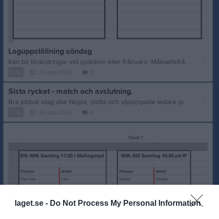
Laguppställning söndag
Kan bli förändringar vid sjukdom eller frånvaro. Målvaktsfrågan löser vi på plats. Peppa gärna din dotter att våga spela målvakt (de hinner det andra också). :) Underställströja på. Vattenflaska och gott humör med. Om man behöver fylla på energi i form av frukt/macka mellan matcherna så tar man med det till planen. Alla samlas 9:15. Båda matcherna startar 10:00.
F-16
25 sep 2025
0
Sista rycket - match och avslutning.
Bra jobbat idag alla! Nöjda, stolta och utpumpade ledare (och spelare..?) somnar gott ikväll. På söndag kör vi igen. Då samlas vi 9.15 på IP. Vi kommer att spela 2 matcher! 2x20 min först. Sen pausar vi en liten stund (10min - en kvart!) och sen möter vi andra Ljungbylaget i 2x20 min. Ska bli så kul! Nästa onsdag 1/10 har våra lagföräldrar fixat en liten avslutning. Då ses vi 17:00 i klubblokalen. Ingen vanlig träning! Där äter vi korv och hänger lite fram till 18:30. Har ditt barn speckost eller allergi - skriv här innan söndag em. Sista anmälan till avslutningen är söndag 14:00. En gemensam avslutning med WIK kommer i början på november. Vinterträning drar igång söndag vecka 46 (16/11) 16:00-17;00. Tack för idag - vi ses på söndag. (Laguppställning kommer imorgon).
F-16
24 sep 2025
8
laget.se -
Do Not Process My Personal Information