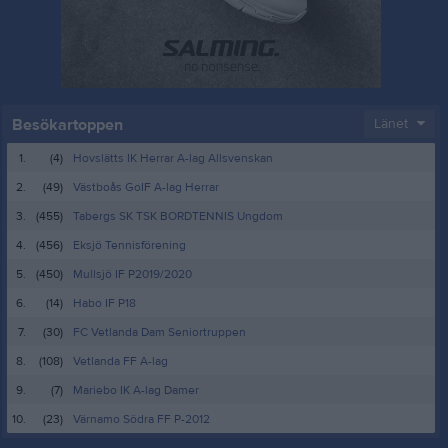
Besökartoppen
Länet
1.
(4)
Hovslätts IK Herrar A-lag Allsvenskan
2.
(49)
Västboås GoIF A-lag Herrar
3.
(455)
Tabergs SK TSK BORDTENNIS Ungdom
4.
(456)
Eksjö Tennisförening
5.
(450)
Mullsjö IF P2019/2020
6.
(14)
Habo IF P18
7.
(30)
FC Vetlanda Dam Seniortruppen
8.
(108)
Vetlanda FF A-lag
9.
(7)
Mariebo IK A-lag Damer
10.
(23)
Värnamo Södra FF P-2012