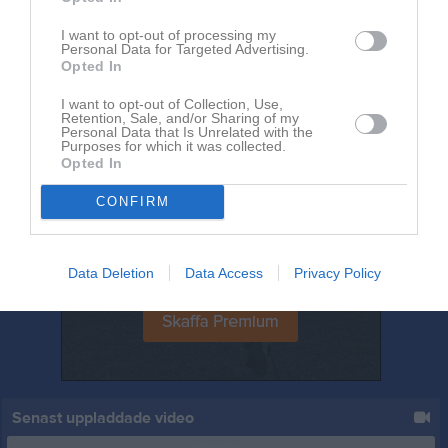
8 jul
Vinnare i juni månads tipspromenad
2 jul
Herrarna spelar hemma mot Råslätts SK
I want to opt-out of processing my
Personal Data for Targeted Advertising.
Opted In
I want to opt-out of Collection, Use,
Retention, Sale, and/or Sharing of my
Personal Data that Is Unrelated with the
Purposes for which it was collected.
Opted In
CONFIRM
Data Deletion
Data Access
Privacy Policy
Senast uppladdade video