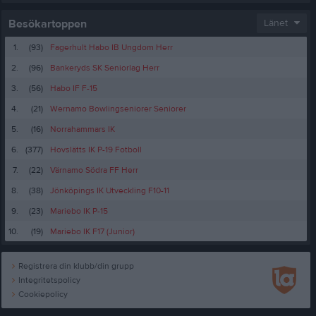
Besökartoppen
Länet
1.
(93)
Fagerhult Habo IB Ungdom Herr
2.
(96)
Bankeryds SK Seniorlag Herr
3.
(56)
Habo IF F-15
4.
(21)
Wernamo Bowlingseniorer Seniorer
5.
(16)
Norrahammars IK
6.
(377)
Hovslätts IK P-19 Fotboll
7.
(22)
Värnamo Södra FF Herr
8.
(38)
Jönköpings IK Utveckling F10-11
9.
(23)
Mariebo IK P-15
10.
(19)
Mariebo IK F17 (Junior)
Registrera din klubb/din grupp
Integritetspolicy
Cookiepolicy