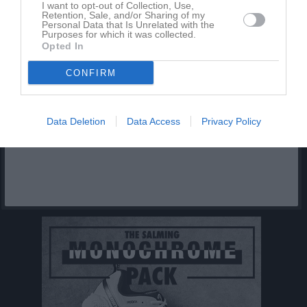
I want to opt-out of Collection, Use,
Retention, Sale, and/or Sharing of my
Personal Data that Is Unrelated with the
Inga kommande aktiviteter
Purposes for which it was collected.
Opted In
Kalenderöversikt
CONFIRM
Facebook
Data Deletion
Data Access
Privacy Policy