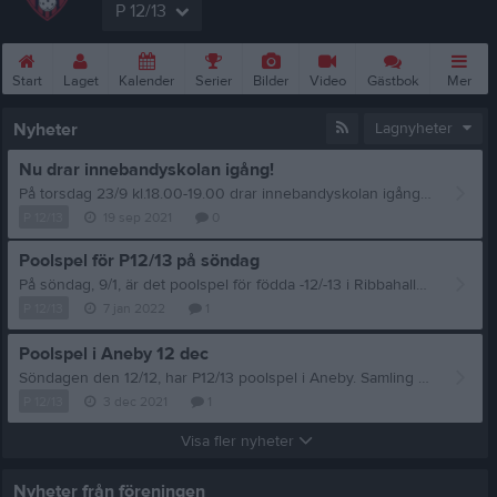
P 12/13
Start
Laget
Kalender
Serier
Bilder
Video
Gästbok
Mer
Nyheter
Lagnyheter
Nu drar innebandyskolan igång!
På torsdag 23/9 kl.18.00-19.00 drar innebandyskolan igång igen. Alla barn födda 2016 till och med 2012 pojkar som flickor får vara med. Vi kommer dela upp barnen efter ålder i olika grupper. Plats. Vrigstad sporthall Kom minst 5 minuter innan träningen börjar. Vi behöver hjälp att sätta upp sargen. Vi hoppas att det kommer många innebandy sugna barn!
P 12/13
19 sep 2021
0
Poolspel för P12/13 på söndag
På söndag, 9/1, är det poolspel för födda -12/-13 i Ribbahallen i Gränna. Samling kl. 9.00 vid Circle K, ombytta till matchställ. Kör enligt schemat gör Jakob, Mustafa och Sixten.
P 12/13
7 jan 2022
1
Poolspel i Aneby 12 dec
Söndagen den 12/12, har P12/13 poolspel i Aneby. Samling vid CircleK kl. 9, ombytta till matchställ. Tag med vattenflaska, glasögon, klubba och skor. Ta också gärna med macka/frukt. Matcherna som spelas startar kl. 11.00, 11.50 och 12.40. Kör enligt schemat gör föräldrar till Konrad, Valter A och Vincent/Valter S. Meddela i sms-gruppen, så fort ni vet vilka som kan vara med eller inte.
P 12/13
3 dec 2021
1
Visa fler nyheter
Nyheter från föreningen