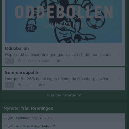
Oddebollen
Hoppas att sommarträningen går bra och att det hunnits med ett antal pass, nu börjar nämligen Oddebollen närma sig! Avresa till Uddevalla: Tors 30/7 kl.17.00 från Claesborg. Vi åker direkt till boendet för incheckning. Samling kl.19.00 vid boendet för de som ansluter från annat håll. Vi skulle uppskatta om de som åker från Skövde på torsdagen kommer till samlingen och hjälper till att få med alla barn och all packning. Boende: Västerskolan (Stjärngatan 1, Uddevalla). De barn som inte kommer att sova med laget, behöver meddela detta till Helena så vi har koll på det. Mat: Alla måltider serveras på den skolan som vi bor på. Det innebär att vi kommer att behöva hjälp med transporter mellan spelplatsen och skolan flera ggr/dag. Hoppas att medföljande vuxna på plats har möjlighet att stötta med detta. Vi serveras frukost, lunch och middag på fredagen och lördagen. På söndagen ingår frukost och lunch. På torsdagskvällen serveras ingen mat. Vi kommer då att hämta upp familjepizzor som vi äter ca kl.20.00 på skolan. Swisha 60kr/barn till Helena för detta. Spelplats: Alla våra matcher spelas på Gustavsberg, samma som förra året, ca 15 min bilfärd från boendet. Båda lagen spelar 6 matcher vardera, speltid: 2 x 15 min. Inget slutspel. LAG GRÖN Ledare: Ricard, Joacim, Lina Felix Olle Joel Liam J Linus Milton Oscar Sigge Tim Theodore LAG VIT Ledare: Christian, Helena, Henrik Viktor Bosse Emanuel Jakob Leonel Liam L Melker S Hector Rasmus Alexander Vi kommer att fördela matcherna mellan de som vill vara målvakter, så dessa kan få möjlighet att stå i mål även i det andra laget. Matcher: LAG GRÖN Fre - 08.00, 10.55 Lör - 09.45, 14.10 Sön - 08.35, 11.30 LAG VIT Fre - 12.05, 15.55 Lör - 10.55, 14.45 Sön - 09.10, 13.00 Packlista: Matchtröja Matchshorts, svarta Fotbollsstrumpor, gröna Fotbollsskor Benskydd Överdragskläder Träningskläder för ombyte mellan matcher Ev knäskydd (om man behöver) Ev benskyddstejp (om man behöver) Målvaktshandskar (om man vill stå i mål) Ev Mediciner/inhalationer Badkläder Handduk Regnjacka Tofflor Luftmadrass (enkel) & pump Kudde Täcke/sovsäck 2st Lakan (det extra lakanet ska läggas under madrassen för att eliminera knarr. Viktigt!) Underkläder Pyjamas Tandborste & tandkräm Duschgrejer Ombyte ledig tid Mobiltelefon & laddare Gympaskor Ryggsäck att ha med till spelområdet Ev fickpengar Se till att barnen är med och packar samt att saker är uppmärkta med namn! Vi har skapat en Supertext-grupp särskilt för årets Oddebollen. Här kommunicerar vi div info under cupen. I nuläget är minst en förälder/barn inlagd. Meddela Helena om det är någon annan som ska läggas till. Förra året var det tex en farfar och en mormor med i gruppen. Oddebollen har en egen app. I den kan ni lägga in våra lag som favoriter (Pojkar 12) och även följa övriga Våmbslagen. Vi ser fram emot en rolig cup tillsammans! /Ledarna
P-14
för 18 dagar sedan
1
Sommaruppehåll
Imorgon fre 26/6 har vi ingen träning då Claesborg används för matcher i Skadevi cup. Nu på tisdag 30/6 har vi våran sista träning innan lite sommaruppehåll och Claesborg är sedan stängt några veckor. Vi kommer att återuppta våra träningar igen senast v.31, återkommer med info när det närmar sig. Beror på när Claesborg öppnar igen och tillgången på ledare. Under de veckor som vi har uppehåll önskar vi gärna att killarna håller igång lite för att inte tappa för mycket flås. Utför detta 1-2 ggr/vecka: 🌸 Löpning 15 min, i valfritt tempo. Huvudsaken är att man springer hela tiden, men försöka att utmana sig själv och bli ordentligt trött efteråt. 🌸 Benböj med upphopp 8st x 2 set 🌸 Hoppa på höger ben 1 min x 2 set 🌸 Hoppa på vänster ben 1 min x 2 set 🌸 Situps 15st x 2 set 🌸 Armhävning 5st x 2 set Detta har vi gjort på träning, så vet vi vet att alla fixar detta galant! 😊 Passa på att njuta av sommaren! Bada, ät glass, vila, häng med kompisar, titta på fotbolls-VM och spela mycket fotboll! /Ledarna
P-14
25 jun
0
Visa fler nyheter
Nyheter från föreningen
22 jun
Sommarstängt V 27-30
16 jun
A-Plan avstängd hela v 25