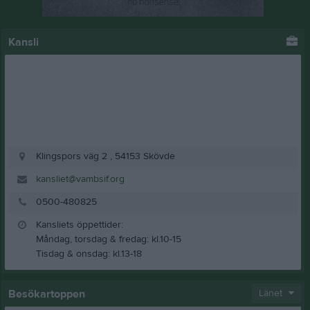
Kansli
Klingspors väg 2 , 54153 Skövde
kansliet@vambsif.org
0500-480825
Kansliets öppettider:
Måndag, torsdag & fredag: kl.10-15
Tisdag & onsdag: kl.13-18
Besökartoppen
Länet