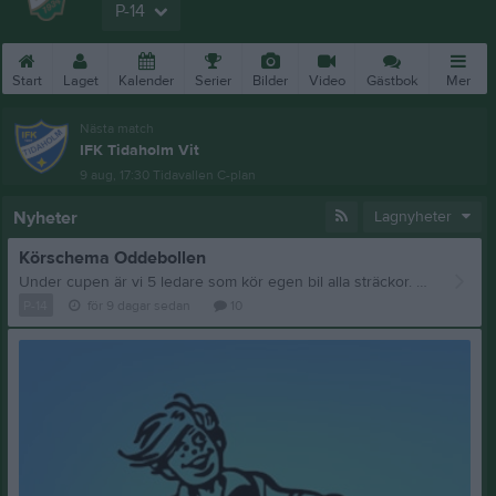
P-14
Start
Laget
Kalender
Serier
Bilder
Video
Gästbok
Mer
Nästa match
IFK Tidaholm Vit
9 aug, 17:30
Tidavallen C-plan
Nyheter
Lagnyheter
Körschema Oddebollen
Under cupen är vi 5 ledare som kör egen bil alla sträckor. Det innebär att vi endast kommer behöva hjälp av er föräldrar med 1 bil/sträcka. (På fre morgon, kör vi ledare dubbla resor). Skriv i kommentarerna nedan om och när ni har möjlighet att hjälpa oss. FREDAG 12.45 - Till skolan för lunch 14.30 - Till planerna 16.45 - Till skolan för middag På fredagskvällen kl.19 har vi biljetter till en match i Superettan mellan Oddevold-Norrby. Till Rimnersvallen blir det en promenad på 2km. LÖRDAG 08.20 - Till planerna 11.45 - Till skolan för lunch 12.50 - Till planerna 16.30 - Till skolan för middag Ev kommer vi att göra någon aktivitet under lördagskvällen. Då kan vi behöva hjälp med skjuts, men vi återkommer i så fall. SÖNDAG 06.50 ca - Hjälp med städ och tömning av skolsalar. Här kommer det behövas hjälp av 1 vuxen/barn. Vi återkommer med mer info i Supertext när det närmar sig. 07.20 ca - Till planerna Resan åter till skolan för lunch kommer troligen att ske på olika tider för de båda lagen pga matchtiderna. Vi får återkomma med info. (PS. Glöm inte att swisha Helena 60kr/barn för pizza mm på torsdagkvällen tfn: 0736-121299 DS).
P-14
för 9 dagar sedan
10