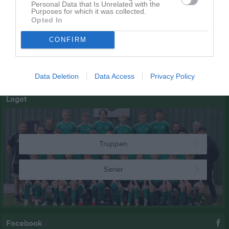
9 aug, 17:30
Personal Data that Is Unrelated with the
IFK Tidaholm Vit (borta)
Purposes for which it was collected.
Opted In
11 aug, 17:00
Träning
13 aug, 17:30
Träning
CONFIRM
14 aug, 17:00
Träning
Kalenderöversikt
Data Deletion
Data Access
Privacy Policy
Laget
Truppen
Serier
Facebook