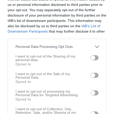
us or personal information disclosed to third parties prior to
your opt-out. You may separately opt-out of the further
disclosure of your personal information by third parties on the
IAB’s list of downstream participants. This information may
Ingen video uppladdad
also be disclosed by us to third parties on the
IAB’s List of
Logga in och ladda upp ert första klipp
Downstream Participants
that may further disclose it to other
third parties.
Senast uppdaterade album
Personal Data Processing Opt Outs
I want to opt-out of the Sharing of my
personal data.
Opted In
I want to opt-out of the Sale of my
Personal Data.
Inget album finns skapat
Opted In
Logga in som administratör och skapa ert första album
I want to opt-out of processing my
Personal Data for Targeted Advertising.
Kalender
På gång
Opted In
7 aug, 17:00
Träning
I want to opt-out of Collection, Use,
Retention, Sale, and/or Sharing of my