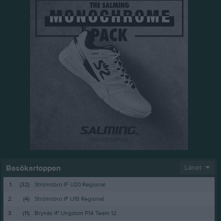
Besökartoppen
Länet
1.
(32)
Strömsbro IF U20 Regional
2.
(4)
Strömsbro IF U18 Regional
3.
(11)
Brynäs IF Ungdom P14 Team 12