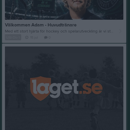
Välkommen Adam - Huvudtränare
Med ett stort hjärta för hockey och spelarutveckling är vi stolta över att presentera Adam Larsson som ny huvudtränare för Valbo HC U18-2. Om sitt ledarskap säger Adam: "Vi spelar för klubbmärket och inte för namnet på ryggen. Mitt mål är att utveckla spelarna så mycket som möjligt och skapa ett lag som alltid spelar för varandra." Med starkt engagemang, tydliga värderingar och fokus på utveckling ser vi fram emot en spännande säsong tillsammans. Varmt välkommen till Valbo HC, Adam!💚🤍🖤
U18-Div 1
15 jul
0