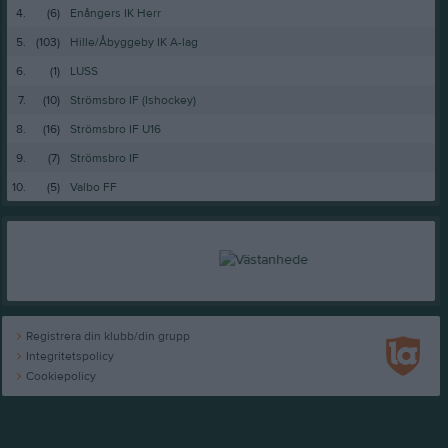
4.
(6)
Enångers IK Herr
5.
(103)
Hille/Åbyggeby IK A-lag
6.
(1)
LUSS
7.
(10)
Strömsbro IF (Ishockey)
8.
(16)
Strömsbro IF U16
9.
(7)
Strömsbro IF
10.
(5)
Valbo FF
Registrera din klubb/din grupp
Integritetspolicy
Cookiepolicy