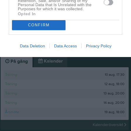
Retention, Sale, and/or Sharing of my
Personal Data that Is Unrelated with the
Purposes for which it was collected.
Opted In
CONFIRM
Raven Junior Throphy 2026
Data Deletion
Data Access
Privacy Policy
48 bilder
Kalender
På gång
10 aug, 17:30
Träning
12 aug, 18:00
Träning
13 aug, 20:00
Träning
14 aug, 20:00
Träning
19 aug, 18:00
Årsmöte
Kalenderöversikt