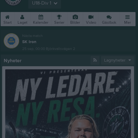
U18-Div 1
Start
Laget
Kalender
Serier
Bilder
Video
Gästbok
Mer
Nästa match
SK Iron
25 sep, 00:00
Björkvallsvägen 2
Nyheter
Lagnyheter