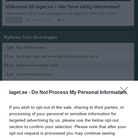
Välkomna till laget.se – Här finns viktig information!
Välkommen till er nya gruppsida på laget.se! Den blir central i all kommunikation mellan aktiva, ledare, föräldrar och andra intresserade. För att komma igång direkt med en bra kommunikation i och omkring gruppen finns ett antal viktiga punkter för sidans administratör: • Logga in och lägga till alla aktiva och ledare under Medlemmar. • Fylla på kalendern med alla inplanerade aktiviteter. Matcher läggs till via Serier medan träningar och andra aktiviteter läggs till via Aktiviteter. • Skriv nyheter löpande och berätta om verksamheten. I takt med att nya nyheter läggs till kommer den här nyhetstexten att försvinna. Om någon i gruppen har frågor om laget.se är man alltid välkommen att kontakta vår support på support@laget.se eller 019-15 44 00. Varmt välkomna till laget.se!
U18-Div 1
11 maj 2025
0
Nyheter från föreningen
Igår
Kick off för ledare
27 jul
Nu är det dags att rensa bland hockeygrejorna! 🏒
24 jul
Kallelse till årsmöte 2026
2 jul
SommarhockeyCamp!
18 jun
Glad Midsommar
laget.se -
Do Not Process My Personal Information
If you wish to opt-out of the sale, sharing to third parties, or
processing of your personal or sensitive information for
targeted advertising by us, please use the below opt-out
section to confirm your selection. Please note that after your
opt-out request is processed you may continue seeing