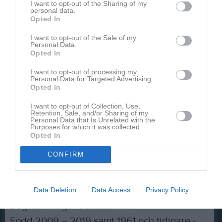
I want to opt-out of the Sharing of my
personal data.
Måndag – Torsdag: 17:00 – 20:00 (Liften
Opted In
stänger 21:15)
I want to opt-out of the Sale of my
Fredag: 17:00 – 20:00
Personal Data.
Opted In
Lördag – Söndag: 10:30 – 16:00
Andra helg- och lovdagar: 10:30 – 16:00
I want to opt-out of processing my
Personal Data for Targeted Advertising.
Sportlovsveckan (vecka 8): 10:30 – 19:00
Opted In
(Liften stänger 20:00)
I want to opt-out of Collection, Use,
Retention, Sale, and/or Sharing of my
Personal Data that Is Unrelated with the
Purposes for which it was collected.
Löpande och aktuell information om backen
Opted In
kan du även hitta
här
.
CONFIRM
Liftkortspriser 2025-2026:
Data Deletion
Data Access
Privacy Policy
Dagkort Helger och skollov:
Född 2009 – 2019 samt 1961 och tidigare -