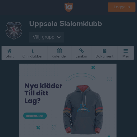
Logga in
Uppsala Slalomklubb
Välj grupp
Start
Om klubben
Kalender
Länkar
Dokument
Mer