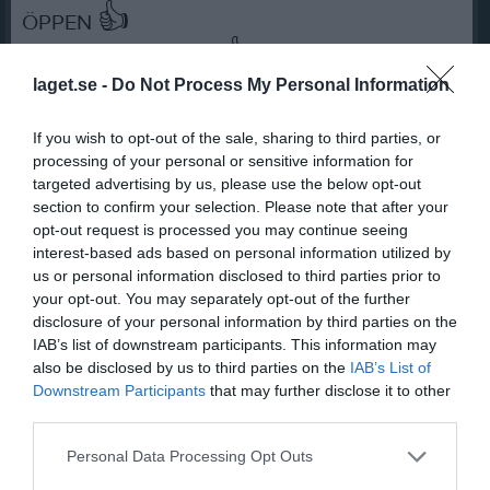
👍
ÖPPEN
👍
B - Backe 3: ÖPPEN.
laget.se -
Do Not Process My Personal Information
If you wish to opt-out of the sale, sharing to third parties, or
processing of your personal or sensitive information for
targeted advertising by us, please use the below opt-out
Öppettider:
section to confirm your selection. Please note that after your
Vi öppnade den 17 jan!
opt-out request is processed you may continue seeing
interest-based ads based on personal information utilized by
us or personal information disclosed to third parties prior to
Öppettider under Påsklovet 20 mars - 2
your opt-out. You may separately opt-out of the further
april:
disclosure of your personal information by third parties on the
IAB’s list of downstream participants. This information may
Måndag - Torsdag: 10:30 – 15:30
also be disclosed by us to third parties on the
IAB’s List of
Downstream Participants
that may further disclose it to other
third parties.
OBS! Ingen kvällsskidåkning!
Personal Data Processing Opt Outs
Ordinarie Öppettider: