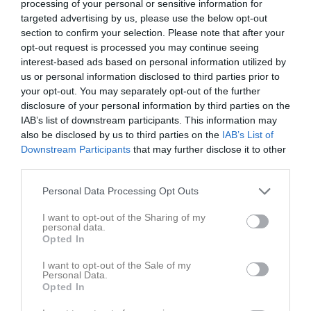
April:
Årets fakturor på medlemsavgift och träningsavgift skickas
processing of your personal or sensitive information for
ut.
targeted advertising by us, please use the below opt-out
April:
Frivillig domarutbildning för spelare födda 2012.
section to confirm your selection. Please note that after your
Maj:
Fotbolllekis
opt-out request is processed you may continue seeing
Juni och augusti:
Uniks fotbollsskola v25 och v33
interest-based ads based on personal information utilized by
lördag 29 augusti:
Unik-dagen (obs nytt datum)
us or personal information disclosed to third parties prior to
Augusti och september:
Fotbolllekis och uppstart av nya lag för
your opt-out. You may separately opt-out of the further
de som precis börjat förskoleklass.
disclosure of your personal information by third parties on the
December:
Lagen födda 2017 säljer granar på Svamptorget.
IAB’s list of downstream participants. This information may
also be disclosed by us to third parties on the
IAB’s List of
Gemensam material
Downstream Participants
that may further disclose it to other
På kansliet vid Valsätra IP finns
gemensamt material
att låna.
third parties.
Personal Data Processing Opt Outs
Domare
Här finns mer information om tillsättning av, och arvode till,
I want to opt-out of the Sharing of my
domare i både tränings- och seriematcher.
personal data.
Opted In
Kiosk på A-lagets matcher
Vill ni tjäna lite pengar till laget och samtidigt bidra till bra
I want to opt-out of the Sale of my
Personal Data.
stämning på A-lagets hemmamatcher?
Läs mer och anmäl
Opted In
intresse!