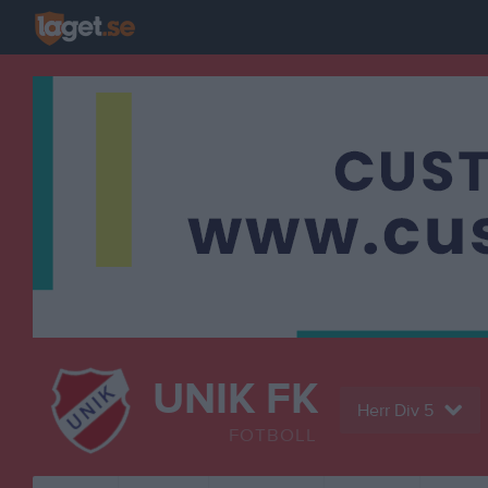
UNIK FK
Herr Div 5
FOTBOLL