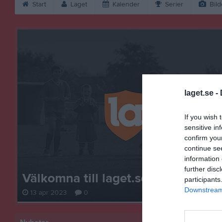
Start
Laget
Kalender
Serier
Bild
laget.se -
If you wish 
sensitive in
confirm you
continue se
information 
further disc
Välkomna till laget.se – Här finns 
participants
Downstream 
13 apr 2023
0