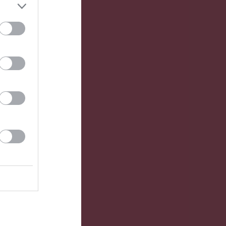
her
Herr div 5 Östra
Herr Div 5
Herr div 5 Östra
2 - 4
Vaksala SK
Rimbo IF
Unik FK 2