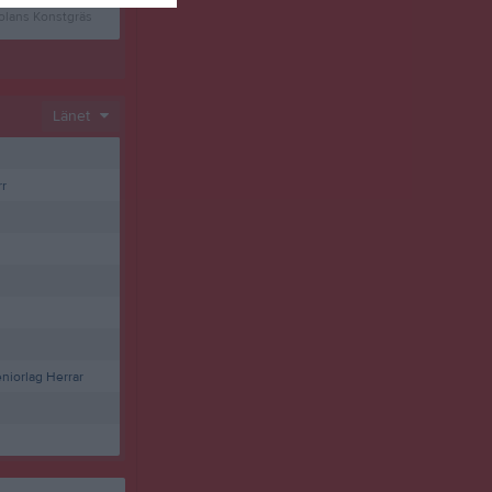
olans Konstgräs
2 aug, 15:00
IP Arkadien 1
Länet
r
niorlag Herrar