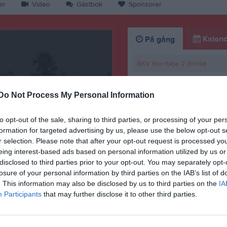
er
Video
Gästbok
Sponsorer
Kalend
På gång
BKV Norrtälje 2 (borta)
Träning
Do Not Process My Personal Information
Träning
Frösunda SK (borta)
to opt-out of the sale, sharing to third parties, or processing of your per
formation for targeted advertising by us, please use the below opt-out s
Träning
r selection. Please note that after your opt-out request is processed y
eing interest-based ads based on personal information utilized by us or
K
disclosed to third parties prior to your opt-out. You may separately opt-
losure of your personal information by third parties on the IAB’s list of
viktig information!
. This information may also be disclosed by us to third parties on the
IA
Participants
that may further disclose it to other third parties.