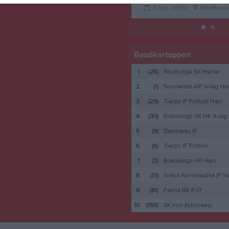
5 aug, 20:00
Valsätrask
Besökartoppen
1.
(28)
Skuttunge SK Herrar
2.
(1)
Sunnersta AIF A-lag Her
3.
(29)
Tierps IF Fotboll Herr
4.
(30)
Enköpings SK HK A-lag
5.
(9)
Danmarks IF
6.
(8)
Tierps IF Fotboll
7.
(2)
Enköpings HF Herr
8.
(31)
Gräsö Norrskedika IF Se
9.
(81)
Fanna BK P-17
10.
(150)
SK Iron (Ishockey)