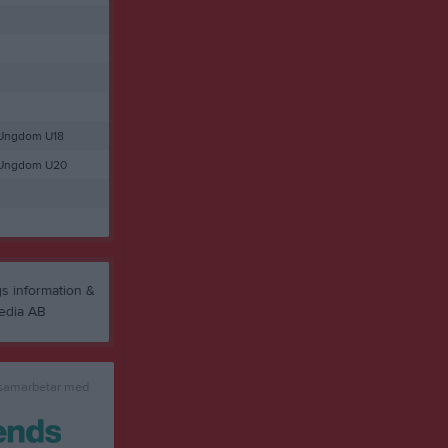
 Ungdom U18
 Ungdom U20
 samarbetar med