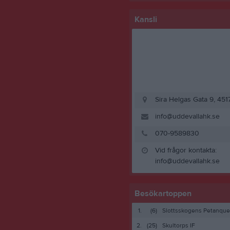
Kansli
Sira Helgas Gata 9, 451
info@uddevallahk.se
070-9589830
Vid frågor kontakta:
info@uddevallahk.se
Besökartoppen
1.
(6)
Slottsskogens Petanque
2.
(25)
Skultorps IF