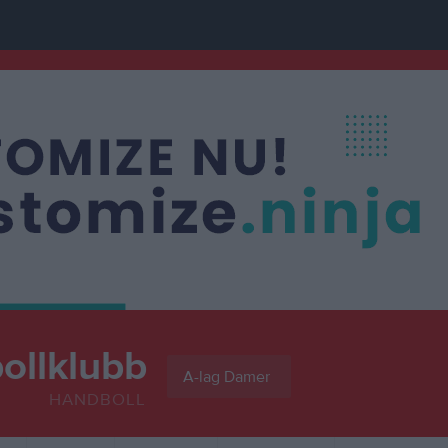
ollklubb
A-lag Damer
HANDBOLL