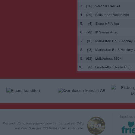
3.
(26)
Vara SK Herr A1
4.
(29)
Sällskapet Boule Hjo
5.
(4)
Skara HF A-lag
6.
(78)
IK Svane A-lag
7.
(10)
Mariestad BoIS Hockey
8.
(13)
Mariestad BoIS Hockey
9.
(62)
Lidköpings MCK
10.
(8)
Landvetter Boule Club
laget.se
Det enda föreningssystemet som har hamnat på IDG:s
lista över Sveriges 100 bästa sajter sju år i rad.