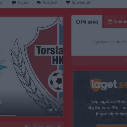
er
Video
Gästbok
Sponsorer
Kalend
På gång
Inga kommande akti
K
k
Välkomna till laget
28 apr 2019
0