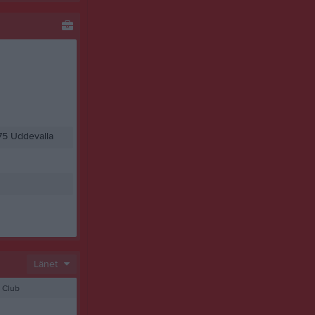
75 Uddevalla
Länet
 Club