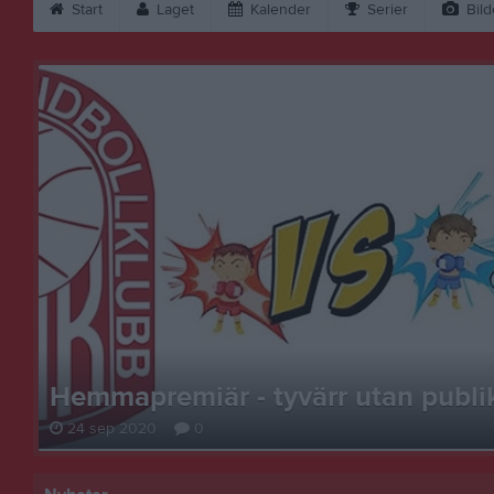
Start
Laget
Kalender
Serier
Bild
Hemmapremiär - tyvärr utan publi
24 sep 2020
0