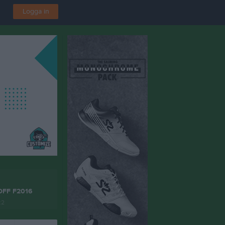
Logga in
 DFF F2016
:2