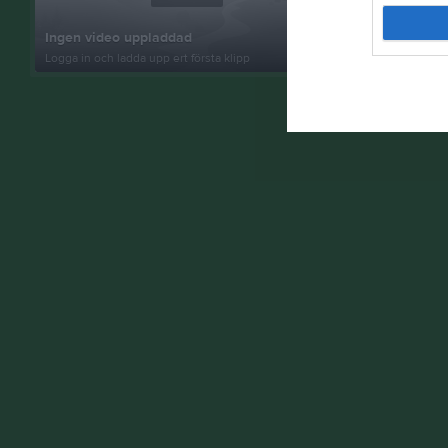
Inget album
Ingen video uppladdad
Logga in som 
Logga in och ladda upp ert första klipp
album