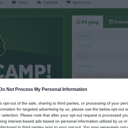
er
Video
Gästbok
Sponsorer
Kalend
På gång
Träning
Träning
Träning
Träning
Eskilstuna United DFF F201
(borta)
Do Not Process My Personal Information
K
Uteträningar
to opt-out of the sale, sharing to third parties, or processing of your per
formation for targeted advertising by us, please use the below opt-out s
28 feb
0
r selection. Please note that after your opt-out request is processed y
eing interest-based ads based on personal information utilized by us or
disclosed to third parties prior to your opt-out. You may separately opt-