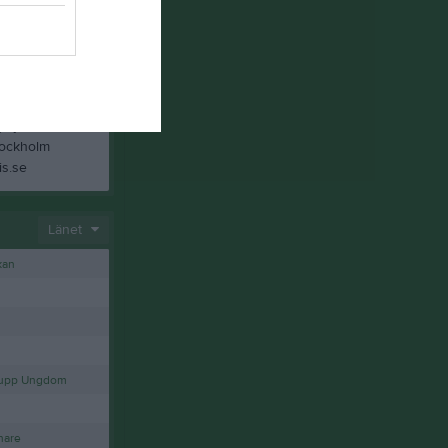
dsgatan 35,
by IS, Kivra:
tockholm
Länet
kan
grupp Ungdom
nare