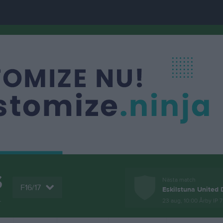
S
Nästa match
F16/17
Eskilstuna United
L
23 aug, 10:00
Årby IP 7