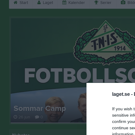
Start
Laget
Kalender
Serier
Bild
laget.se -
Sommar Camp
If you wish 
sensitive in
26 jun
0
confirm you
continue se
information 