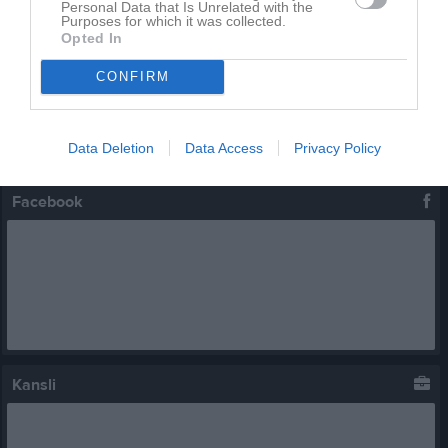
Personal Data that Is Unrelated with the
11 aug, 17:00
Träning
Purposes for which it was collected.
Opted In
14 aug, 16:30
Träning
CONFIRM
16 aug, 11:00
Ekshärads BK (hemma)
18 aug, 17:00
Träning
Data Deletion
Data Access
Privacy Policy
Kalenderöversikt
Facebook
Kansli