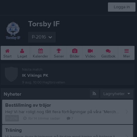
Logga in
Torsby IF
P-2016
Start
Laget
Kalender
Serier
Bilder
Video
Gästbok
Mer
Nästa match
IK Vikings FK
9 aug, 10:00
Hagforsvallen
Nyheter
Lagnyheter
Beställming av tröjor
Hej! Vi har roligt nog fått flera förfrågningar på våra ”Merch”hoddies. Och kan nu göra en extra beställning OM det blir ett större antal. Så stäm av med era lag denna vecka och skicka till mig på Messenger senast på söndag om ni har några som vill ha. Skriv antal, färg, samt stl. (Det är samma som tidigare, Junior: 90/100-150/160, Vuxen: Xs-xxl). Är efterfrågan hög så skickar vi iväg en beställning👍
P-2016
för 14 timmar sedan
7
Träning