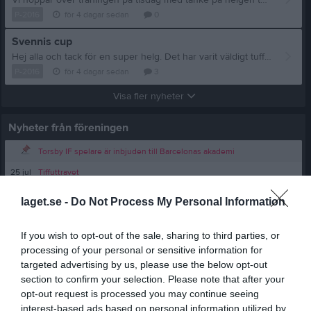
Vi hoppar över träningen på tisdag med tanke på helgen tuffa dagar så kör vi träning på torsdag 16.30-~17.45 veckan efter det kör vi på som vanligt. Lägger in allt i kalendern imorgon. Kan hända att det dyker upp nån ekstra träning under veckan med kort varsel för dom om är sugna och kan om jag får tråkigt nån dag 🤣
P-2016
för 4 dagar sedan
0
Svennis cup
Hej alla och tack för en super helg. Det har varit väldigt tuffa matcher då vi enbart har mött 1 eller 2 år äldre motståndare, dom har krigat på och aldrig gett upp vilket är väldigt kul å se så hoppas killarna har haft kul ändå. Det har iaf vi ledare haft med era barn. Dom är fantastiska. !
P-2016
för 4 dagar sedan
3
Visa fler nyheter
Nyheter från föreningen
Torsby IF spelare är inbjuden till Barcelonas akademi
25 jul
Tiffuttravet
27 jun
Tiffuttravet
laget.se -
Do Not Process My Personal Information
17 jun
Matcher 18/6 till 24/6
11 jun
Matcher 10/6 till 14/6
If you wish to opt-out of the sale, sharing to third parties, or
processing of your personal or sensitive information for
targeted advertising by us, please use the below opt-out
Senast uppladdade video
section to confirm your selection. Please note that after your
opt-out request is processed you may continue seeing
interest-based ads based on personal information utilized by