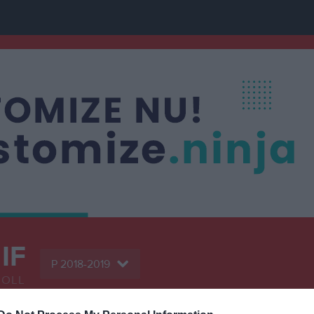
 IF
P 2018-2019
BOLL