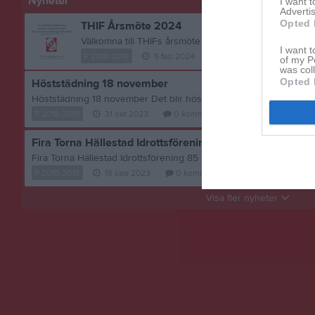
Nyheter
I want 
Advertis
Opted 
THIF Årsmöte 2024
I want t
P 2018-2019
5 feb 2024
0
kommentarer
of my P
was col
Opted 
Höststädning 18 november
P 2018-2019
31 okt 2023
0
kommentarer
Fira Torna Hällestad Idrottsförening 85 år
P 2018-2019
18 sep 2023
0
kommentarer
Visa fler nyheter