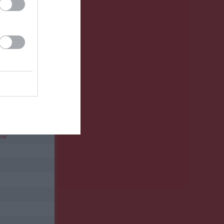
Länet
rar