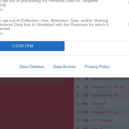
Lagnyheter
to opt-out of processing my Personal Data for Targeted
ing.
In
Välkomna till THIFs årsmöte 2024! Datum och tid: lördag 2 mars 2024 kl 10.00. Plats: Tornavallen, Åsdalsvägen 5 klubbstugan eller digitalt Ingen anmälan behövs för att delta i klubbstugan. För att delta digitalt eller få tillgång till material inför mötet kontakta maria.glatz@gmail.com eller på 0708-25 96 31. Material anslås en vecka före mötet på klubbens anslagstavla på Tornavallen. Motioner till årsmötet skall vara styrelsen tillhanda senast 14 dagar före (dvs 2024-02-17), skickas till ordföranden på hans e-post bengt@thif.se eller per brev till Bengt Mårtensson, Trollskogsvägen 12, 247 45 Torna Hällestad. Välkomna! THIF Styrelse 2023
o opt-out of Collection, Use, Retention, Sale, and/or Sharing
ersonal Data that Is Unrelated with the Purposes for which it
Nyheter från föreningen
lected.
In
Fotbollsfritids 2026
Höststädning 18 november Det blir höststädning/fixardag 18 november. Tider 09:00 Start med tennisbanan 10:00 Start med fotbollsplanen o kiosken 12:00 Klart! (Senast) Vad ska göras Bord,bänkar, grillar, soptunnor mm samlas framför kiosken. Det staplas och pusslas.Kiosken ska plastas in Målen samlas vid kontainrarna Tennisbanan stängs Pumptrack vinterfixas - ogräs rensning och packa grusmmVarje lag bidrar med ett antal föräldrar och spelare. Alla händer välkomna! Hälsningar Styrelsen
CONFIRM
Besökartoppen
1.
(54)
PBK 85
Fira Torna Hällestad Idrottsförening 85 år Söndag 24 september kl 16:00 på Tornavallen * Torna Hällestad Herrar möter Dalby Herrar * Vi grillar och det finns nylagad falafel * Vi har kaffe och fika Vi ses på Tornavallen!
Data Deletion
Data Access
Privacy Policy
2.
(4)
Nosaby IF P-2012
3.
(1)
Vanneberga IF A-lag Her
4.
(9)
Trelleborgs IF J18/J20
5.
(5)
Lödde Vikings HK
6.
(55)
Nosaby IF
7.
(12)
Österlen FF A-lag
8.
(16)
IFK Trelleborg
9.
(13)
Kiaby IF