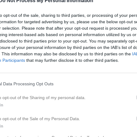
Do Not Process My Personal Information
ntakt
to opt-out of the sale, sharing to third parties, or processing of your per
formation for targeted advertising by us, please use the below opt-out s
Kalend
På gång
r selection. Please note that after your opt-out request is processed y
eing interest-based ads based on personal information utilized by us or
disclosed to third parties prior to your opt-out. You may separately opt-
Inga kommande akti
losure of your personal information by third parties on the IAB’s list of
. This information may also be disclosed by us to third parties on the
IA
Participants
that may further disclose it to other third parties.
K
l Data Processing Opt Outs
o opt-out of the Sharing of my personal data.
In
Höststädning 18 
o opt-out of the Sale of my Personal Data.
31 okt 2023
0
In