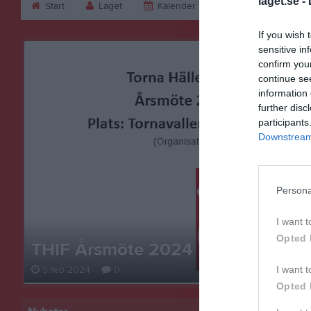
laget.se -
Start
Laget
Kalender
Om laget
Ko
If you wish 
sensitive in
confirm you
continue se
information 
further disc
participants
Downstream 
Persona
I want t
Opted 
THIF Årsmöte 2024
I want t
5 feb 2024
0
Opted 