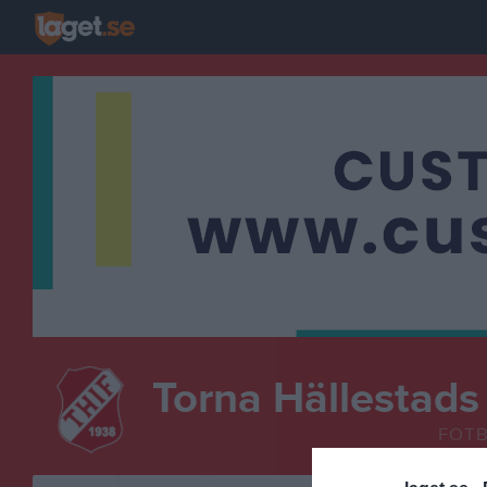
Torna Hällestads
FOT