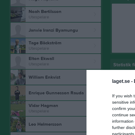
Noah Bertilsson
Utespelare
Janvie Iranzi Byamungu
Tage Bäckström
Utespelare
Elton Ekwall
Utespelare
Statistik 
William Enkvist
Serie/C
laget.se -
Poolspel
Enrique Gunnesson Rauda
If you wish 
Poolspel
sensitive in
Vidar Hagman
confirm you
Utespelare
Kungsba
continue se
information 
Poolspel
Leo Helmersson
further disc
Poolspel
participants