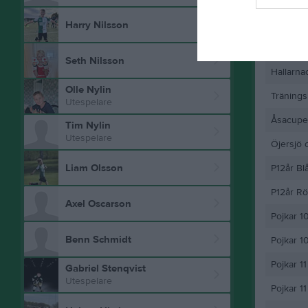
Tränings
Harry Nilsson
JMS Cup 
Seth Nilsson
Hallarn
Olle Nylin
Träning
Utespelare
Åsacupe
Tim Nylin
Utespelare
Öjersjö 
Liam Olsson
P12år Bl
P12år R
Axel Oscarson
Pojkar 1
Benn Schmidt
Pojkar 1
Pojkar 11 
Gabriel Stenqvist
Utespelare
Pojkar 1