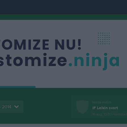
Nästa match
- 2014
IF Leikin svart
16 aug, 13:00
Halmstad