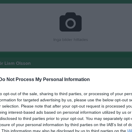
Inga bilder hittades
för Liam Olsson
M
G
A
up
Do Not Process My Personal Information
 28/5 Tvååker
1
0
0
to opt-out of the sale, sharing to third parties, or processing of your per
 22/6 Håsten IP
1
0
0
formation for targeted advertising by us, please use the below opt-out s
r selection. Please note that after your opt-out request is processed y
cka höstcup 2022
1
0
0
eing interest-based ads based on personal information utilized by us or
disclosed to third parties prior to your opt-out. You may separately opt-
 10/9 Grimtunet
1
0
0
losure of your personal information by third parties on the IAB’s list of
 25/9 Träslövsläge
1
0
0
. This information may also be disclosed by us to third parties on the
IA