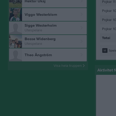
Hektor Ukaj
Pojkar 11
Pojkar 1
Viggo Westerblom
Pojkar 1
Sigge Westerholm
Pojkar 1
Utespelare
Total
Bosse Widenberg
Utespelare
M
Spela
Theo Ångström
Visa hela truppen
Aktivitet 