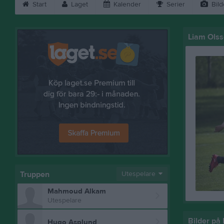
Start
Laget
Kalender
Serier
Bild
Liam Ols
Truppen
Utespelare
Mahmoud Alkam
Utespelare
Bilder på
Hugo Asplund