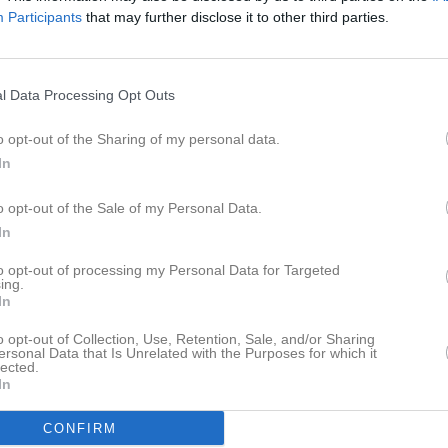
Participants
that may further disclose it to other third parties.
ercupen
2
0
0
 vecka 20 Håsten (hemma)
1
0
0
l Data Processing Opt Outs
 6 juni Övrevi (Tvååker)
1
0
0
 vecka 24 Värö united
1
0
0
o opt-out of the Sharing of my personal data.
In
upen 2023
1
0
0
 2023-08-20 Påskbergsvallen
1
0
0
o opt-out of the Sale of my Personal Data.
In
 2023-09-03 Håstens IP
1
0
0
to opt-out of processing my Personal Data for Targeted
i Malevik 2023-09-23
1
0
0
ing.
In
cka höstcup 2023 7mot7
1
0
0
o opt-out of Collection, Use, Retention, Sale, and/or Sharing
 2023-09-17 Åskloster
1
0
0
ersonal Data that Is Unrelated with the Purposes for which it
lected.
l Cup i Halmstad 2023
1
0
0
In
cka Höstcup 2024
1
0
0
CONFIRM
ercup 2024
1
0
0