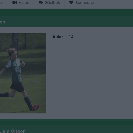
er
Video
Gästbok
Sponsorer
son
12
Ålder
 Liam Olsson