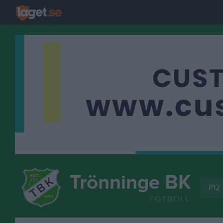
Trönninge BK
P12 
FOTBOLL