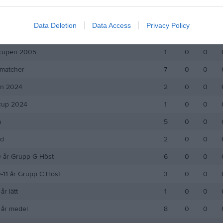
matcher mot Bois 23/11
1
0
0
Data Deletion
Data Access
Privacy Policy
Öland 31/7 - 3/8 2025
1
0
0
acupen 2005
1
0
0
smatcher
7
0
0
n 2024
2
0
0
cup 2024
1
0
0
å
5
0
0
öd
2
0
0
0 år Grupp G Höst
6
0
0
0-11 år Grupp C Höst
3
0
0
år lätt
1
0
0
1 år medel
8
0
0