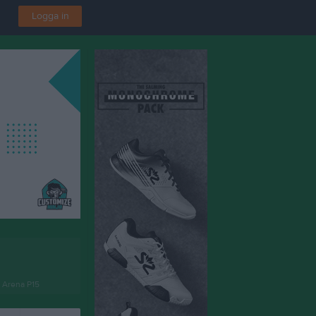
Logga in
 Arena P15