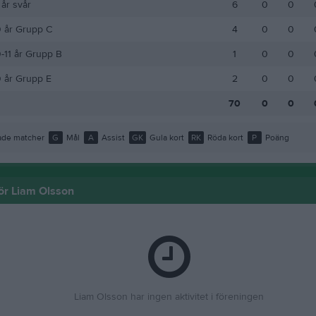
 år svår
6
0
0
0 år Grupp C
4
0
0
0-11 år Grupp B
1
0
0
0 år Grupp E
2
0
0
70
0
0
de matcher
G
Mål
A
Assist
GK
Gula kort
RK
Röda kort
P
Poäng
för Liam Olsson
Liam Olsson har ingen aktivitet i föreningen