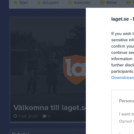
Start
Gruppen
Kalender
Bilder
V
laget.se -
If you wish 
sensitive in
confirm you
continue se
information 
further disc
participants
Downstream 
Persona
Välkomna till laget.se – Här finns 
I want t
1 okt 2025
0
Opted 