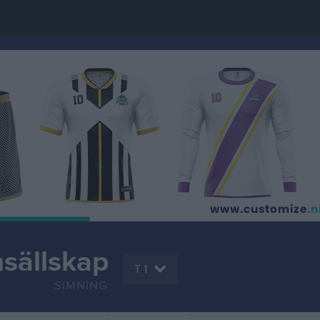
sällskap
T 1
SIMNING