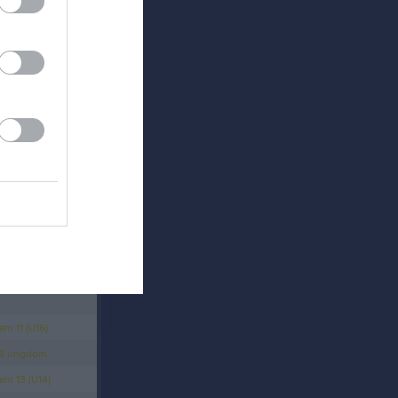
Länet
m 11 (U16)
18 ungdom
m 13 (U14)