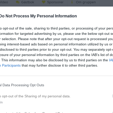
ideo
Gästbok
Sponsorer
Om gruppen
Do Not Process My Personal Information
Kalend
På gång
to opt-out of the sale, sharing to third parties, or processing of your per
Träning
formation for targeted advertising by us, please use the below opt-out s
r selection. Please note that after your opt-out request is processed y
Träning
eing interest-based ads based on personal information utilized by us or
Träning
disclosed to third parties prior to your opt-out. You may separately opt-
losure of your personal information by third parties on the IAB’s list of
. This information may also be disclosed by us to third parties on the
IA
K
Participants
that may further disclose it to other third parties.
l Data Processing Opt Outs
viktig information!
o opt-out of the Sharing of my personal data.
In