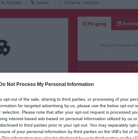
Kontakt
Länkar
Örnarna - historik
Kalend
På gång
Inga kommande akti
K
Do Not Process My Personal Information
to opt-out of the sale, sharing to third parties, or processing of your per
formation for targeted advertising by us, please use the below opt-out s
Storvretacupen 2025 UPPDATERAD 2025-12-28 Kl.21:38
r selection. Please note that after your opt-out request is processed y
eing interest-based ads based on personal information utilized by us or
disclosed to third parties prior to your opt-out. You may separately opt-
losure of your personal information by third parties on the IAB’s list of
. This information may also be disclosed by us to third parties on the
IA