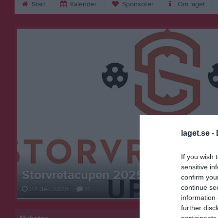
Start
Kalender
Sponsorer
Om laget
laget.se -
If you wish 
sensitive in
confirm you
continue se
22 dec 2025
11
information 
further disc
participants