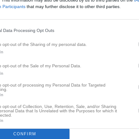
Lagnyheter
Participants
that may further disclose it to other third parties.
8 Kl.21:38
All info finns även på vår nya hemsida Sportadmin hemsida Storvreta IBK Örnarna UPPDATERAD 2025-12-28 Kl.21:38 med tider för dag 2 för alla GEMENSAM INFO ENTRÈ Under cupen så finns en entréavgift för alla åskådare. (Uppdaterar så fort vi vet priser). tränare, deltagare och ledsagare får entréband av tränare vid första samlingen, kom ihåg att dessa band ska sitta kvar på båda dagarna (det går att duscha med banden) skulle bandet gå av så kan ni ta med det trasiga bandet för att få ett nytt. MAT Kom ihåg att ta med något att äta mellan matcherna eller så ni kan köpa något på arenan (betalkort eller swish fungerar). På arenan säljs det enklare förtäring hela dagarna och ordentliga luncher vissa tider. Undvik att ta med saker innehållande nötter till arenan pga av allergier. MENY RESTAURANGEN (Pris: 115kr/person) Söndag 28/12 Lunch 10.30-14.30 Pasta Bolognese Pasta sojabolognese (vegansk) Söndag 28/12 Middag 16.00-20.00 Kycklinggryta IFU-style med ris Sojagryta IFU-style med ris (vegansk) Måndag 29/12 Lunch 10.30-14.30 Köttbullar med kokt potatis, gräddsås och lingonsylt Sojabollar med kokt potatis, falsk gräddsås och lingonsylt (vegansk) __________________________________________________________ RÖD TRÄNINGSGRUPP Spelar 3mot3, 2x10min Storvreta IBK 1 (vita tröjor) Joakim Amira Matilda Josefin Eveline Love Hampus (dag 2) Storvreta IBK 2 (röda tröjor) Andreas Fredrik Jakob Gebeyehu Olsson Joel Marcus L Robert Båda röda lagen har samma samlings- och- matchtider Söndag 28/12 12.45 Samling match 1 (vid entrén) 13.20 Match 1 15.45 Samling match 2 (vid läktaren hall E) 16.05 Match 2 Måndag 29/12 9.30 Samling match 3 (vid läktaren hall E) 10.05 Match 3 12.15 Samling match 4 (vid läktaren hall E) 12.30 Match 4 ____________________________________________________________ SVART TRÄNINGSGRUPP Spelar 5mot5, 2x15min Söndag 28/12 11.00 Samling för match 1 (vid entrén) 11.40 Match 1: IF Pluss - Storvreta IBK 17.30 Samling för match 2 (vid läktaren hall E) 17.55 Match 2: Storvreta IBK - Djurgården Emellan matcherna dag 1 får ni välja om ni vill åka hem eller stanna kvar i hallen då det är lång tid mellan matcherna. Måndag 29/12 13.00 Samling för match 3 13.40 Match 3 SIBK - Roslagen 15.50 Samling för match 4 16.15 Match 4
Nyheter från föreningen
l Data Processing Opt Outs
Följ med på SSL-festen!
o opt-out of the Sharing of my personal data.
In
Laget
o opt-out of the Sale of my Personal Data.
In
Truppen
to opt-out of processing my Personal Data for Targeted
ing.
In
Serier
o opt-out of Collection, Use, Retention, Sale, and/or Sharing
ersonal Data that Is Unrelated with the Purposes for which it
lected.
In
Facebook
CONFIRM