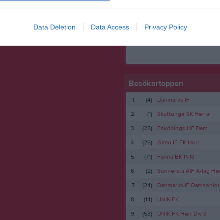
Data Deletion
Data Access
Privacy Policy
Besökartoppen
1.
(4)
Danmarks IF
2.
(1)
Skuttunge SK Herrar
3.
(25)
Enköpings HF Dam
4.
(26)
Gimo IF FK Herr
5.
(71)
Fanna BK P-18
6.
(2)
Sunnersta AIF A-lag Her
7.
(24)
Danmarks IF Damsenior
8.
(14)
UNIK FK
9.
(53)
UNIK FK Herr Div 3