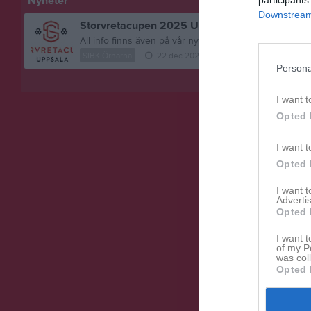
Nyheter
Downstream 
Storvretacupen 2025 UPPDATERAD 2025-12-2
SIBK Örnarna
22 dec 2025
11
kommentarer
Persona
Visa fler nyheter
I want t
Opted 
I want t
Opted 
I want 
Advertis
Opted 
I want t
of my P
was col
Opted 