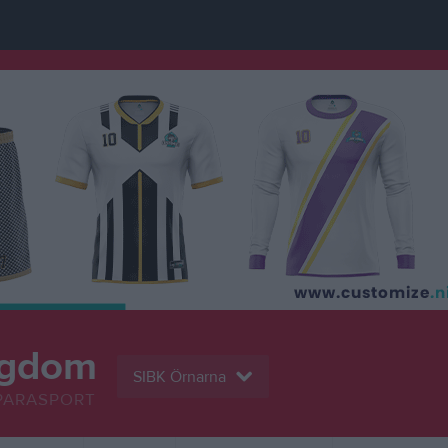
ngdom
SIBK Örnarna
PARASPORT