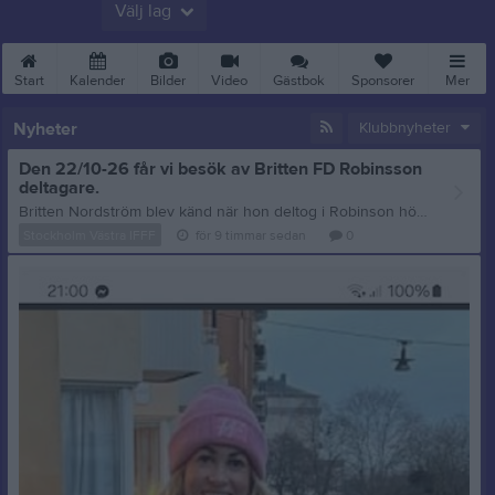
Välj lag
Start
Kalender
Bilder
Video
Gästbok
Sponsorer
Mer
Nyheter
Klubbnyheter
Den 22/10-26 får vi besök av Britten FD Robinsson
deltagare.
Britten Nordström blev känd när hon deltog i Robinson hösten 2022, som spelades in i Malaysia och sändes på TV4. Hon var en av deltagarna i Lag Nord och blev uppmärksammad för sitt strategiska spel och sitt stora intresse för programmet. Hon slutade på 12:e plats efter 33 dagar i tävlingen. Vem är hon? Född 1975. Uppvuxen i Sundsvall och har bott i Stockholm/Farsta. Hon har själv beskrivit sig som ett stort Robinson-fan långt innan hon blev deltagare. Vilket år var hon med i Robinson? Hon var med i Robinson 2022 (höstsäsongen), med premiär i oktober 2022. Vad jobbar hon med idag? Enligt de senaste offentliga uppgifterna arbetar Britten som konsult och driver även en enskild konsultverksamhet inom bland annat organisationskonsulting och datatjänster. Tidigare har hon arbetat som försäljningschef på ett kreditupplysningsföretag. På senare tid har hon också gjort musik och släppte 2025 en egen singel, vilket hon själv beskrivit som ett sidoprojekt.
Stockholm Västra IFFF
för 9 timmar sedan
0