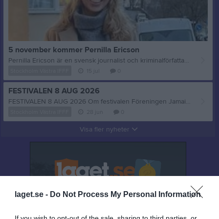
5 november kommer Pernilla Ericson
Pernilla Ericson är en svensk journalist och kriminalförfattare bosatt i Stockholm. Hon kombinerar sitt författarskap med arbete som journalist, bland annat som ledarskribent på Aftonbladet där hon fokuserar mycket på jämställdhet och klimatfrågor. Hennes spänningsromaner är kända för att fläta samman klassiska deckarhistorier med brännande samtidsaktuella ämnen som klimatförändringar och våld i nära relationer. komplett sammanfattning av hennes liv, karriär och utgivna böcker.Karriär och författarskapPernilla Ericson började skriva tidigt och inledde sin mediekarriär redan i tonåren. År 2016 debuterade hon som skönlitterär författare med kriminalromanen Spåren vi lämnar efter oss. År 2018 tog hon plats på Aftonbladets ledarredaktion. Hon har genom sina texter och sitt publika engagemang gjort sig känd som en stark feministisk röst.
Stockholm Västra IFFF
15 jul
0
FESTIVALEN 8 AUG 2026
FESTIVALEN 8 AUG 2026 Om festivalen Föreningen Jamaicansk Kultur är stolta arrangör bakom festivalen, som började som ett litet firande sommaren 2017. Sedan dess har den vuxit stadigt varje år och blivit en fullskalig festival med ett rekordantal besökare på drygt 3 500. Från 2017 till 2023 hölls evenemanget på Lappis Beach i Stockholm. Från och med 2025 är vårt nya hem Kanaanbadet. Under åren har vi välkomnat internationellt kända jamaicanska artister som Charly Black, Agent Sasco, Eek-A-Mouse, Queen Ifrica, Chi Ching Ching, Turbulence, Bay-C, Stylo G, Voicemail, G-Whizz, IQ och många fler. Vi har också stolt presenterat framstående lokala reggae- och dancehall-artister, inkluderande Syster Sol, Essa Cham, Aurelia Dey, Leafnuts, Latin Kings med Dogge Doggelito, Million Stylez, DanJah, Etzia och andra. Festivalen är en livlig heldagsfest med liveframträdanden från artister och DJ:s, professionella dansshower, open-mic-segment och gästföreläsare som utforskar ämnen relaterade till jamaicansk kultur Plats: Kanaanbadet, Kanaans Väg 83, 168 44 Bromma (Hässelby-Vällingby, Från kl 15:00 till 22:00
Stockholm Västra IFFF
28 jun
0
Visa fler nyheter
laget.se -
Do Not Process My Personal Information
If you wish to opt-out of the sale, sharing to third parties, or