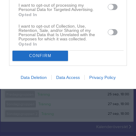
I want to opt-out of processing my
Personal Data for Targeted Advertising.
Opted In
I want to opt-out of Collection, Use,
Retention, Sale, and/or Sharing of my
Personal Data that Is Unrelated with the
Huvudmapp
Purposes for which it was collected.
Opted In
1 bild
CONFIRM
Kalender
På gång
24 sep, 17:00
Torsdaggruppen
Träning
Data Deletion
Data Access
Privacy Policy
24 sep, 17:00
Torsdaggruppen
Träning
25 sep, 18:00
Fredagsgruppen
Träning
27 sep, 18:00
Söndagsgruppen
Träning
27 sep, 18:00
Söndagsgruppen 2
Träning
Kalenderöversikt