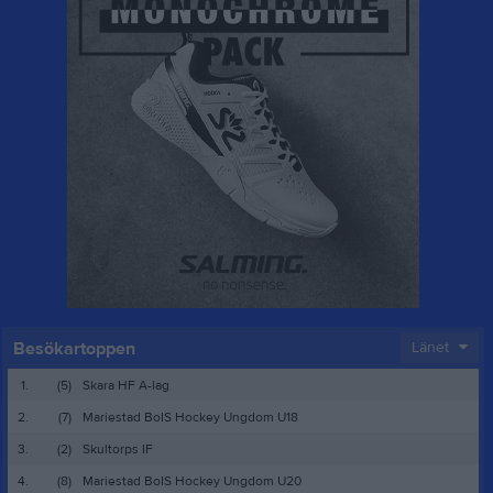
Besökartoppen
Länet
1.
(5)
Skara HF A-lag
2.
(7)
Mariestad BoIS Hockey Ungdom U18
3.
(2)
Skultorps IF
4.
(8)
Mariestad BoIS Hockey Ungdom U20