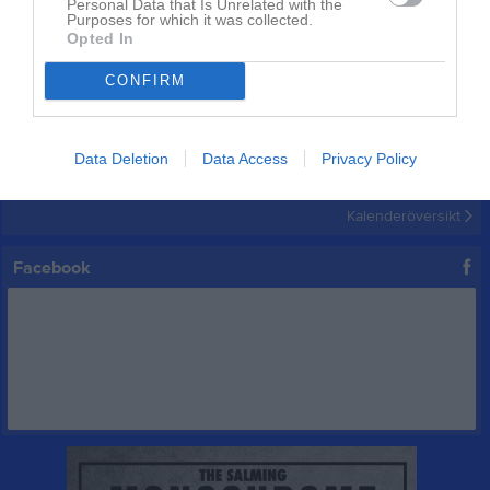
Personal Data that Is Unrelated with the
Purposes for which it was collected.
Opted In
Inget album finns skapat
Logga in som administratör och skapa ert första album
CONFIRM
Kalender
På gång
Data Deletion
Data Access
Privacy Policy
17 aug, 15:00
Intresseanmälan konståkning säsong 2026-2027
Kalenderöversikt
Facebook