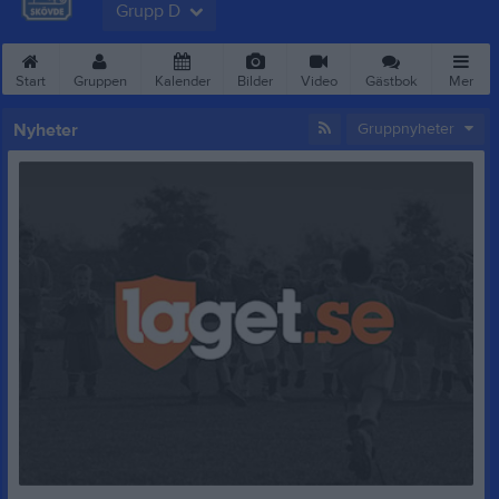
Grupp D
Start
Gruppen
Kalender
Bilder
Video
Gästbok
Mer
Nyheter
Gruppnyheter