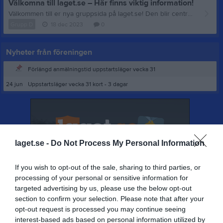
Välkomna till laget.se – Här finns viktig information!
Välkommen till er nya gruppsida på laget.se! Den blir central i all kommunikation mellan aktiva, ledare, föräldrar och andra intresserade. För att komma igång direkt med en bra kommunikation i och omkring gruppen finns ett antal viktiga punkter för sidans administratör: • Logga in och lägga till alla aktiva och ledare under Medlemmar. • Fylla på kalendern med alla inplanerade aktiviteter. Matcher läggs till via Serier medan träningar och andra aktiviteter läggs till via Aktiviteter. • Skriv nyheter löpande och berätta om verksamheten. I takt med att nya nyheter läggs till kommer den här nyhetstexten att försvinna. Om någon i gruppen har frågor om laget.se är man alltid välkommen att kontakta vår support på support@laget.se eller 019-15 44 00. Varmt välkomna till laget.se!
Grupp D
18 dec 2023
0
Nyheter från föreningen
Förlängd anmälningstid uppstartsläger vecka 31
24 jun
Uppstartsläger vecka 31 kort - 3 dagar
laget.se -
Do Not Process My Personal Information
If you wish to opt-out of the sale, sharing to third parties, or
processing of your personal or sensitive information for
targeted advertising by us, please use the below opt-out
section to confirm your selection. Please note that after your
opt-out request is processed you may continue seeing
interest-based ads based on personal information utilized by