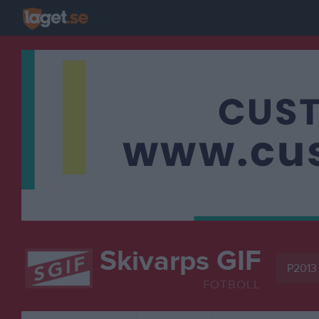
Skivarps GIF
P2013
FOTBOLL