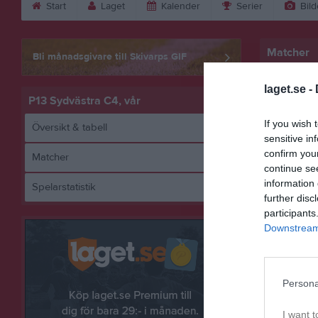
Start
Laget
Kalender
Serier
Bild
Matcher
Bli månadsgivare till Skivarps GIF
sön 12 a
laget.se -
P13 Sydvästra C4, vår
tor 23 a
If you wish 
Översikt & tabell
sön 26 a
sensitive in
confirm you
Matcher
sön 3 ma
continue se
information 
Spelarstatistik
lör 9 ma
further disc
fre 15 m
participants
Downstream 
lör 30 m
tis 2 jun
Persona
lör 6 ju
sön 14 j
I want t