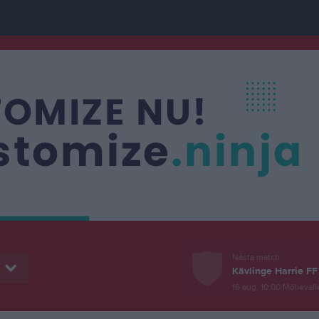
Nästa match
Kävlinge Harrie FF 
16 aug, 10:00
Möllevall