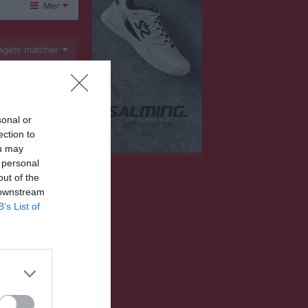
Mer
Huvudmeny
Övrigt
agets matcher
Om laget
Besökarstatistik
Kontakt
6 - 4
Länkar
0 - 3
Dokument
sonal or
9 - 1
ection to
ou may
4 - 7
Tjäna pengar
Cupguiden
 personal
out of the
1 - 4
 downstream
6 - 9
B’s List of
4 - 6
3 - 0
12 - 6
0 - 4