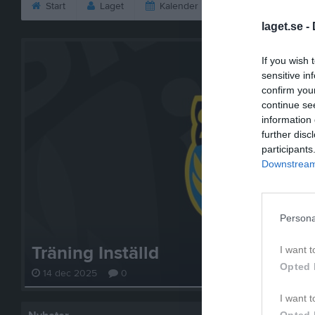
Start
Laget
Kalender
Bilder
Vid
laget.se -
If you wish 
sensitive in
confirm you
continue se
information 
further disc
participants
Downstream 
Persona
Träning Inställd
I want t
Opted 
14 dec 2025
0
I want t
Opted 