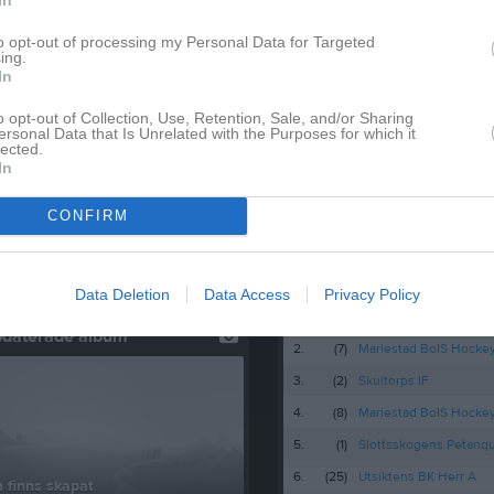
Lagnyheter
to opt-out of processing my Personal Data for Targeted
Nyheter från föreningen
ing.
älda. Mvh Ledarna
In
Skene Marten Cup 2026 - a
o opt-out of Collection, Use, Retention, Sale, and/or Sharing
3 aug
ersonal Data that Is Unrelated with the Purposes for which it
lected.
Hej allihopa! Nu är det dags för den årliga försäljningen av uppesittarkvällens bingolotter. Alla medlemmar/ en per familj får ett kuvert med 6 lotter och en adventskalender, vilket är en totalsumma på 700:- Vill ni ha fler för försäljning är det bara o hojta till. Försäljningen av lotterna är en stark bidragande orsak till att alla lagen kan vara med på cuper, att vi kan köpa in material för träningar osv.. jag har börjat dela ut kuverten och kommer att dela ut alla denna veckan. Tacksam om ni swishar mig innan den 10/12 och märker betalningen med spelarens namn. Ha en fortsatt fin 1:A advent /ledarna.
21 jul
In
21 jul
CONFIRM
28 jun
FA CUP24 på Vävarevallen
ation!
Välkommen till er nya gruppsida på laget.se! Den blir central i all kommunikation mellan aktiva, ledare, föräldrar och andra intresserade. För att komma igång direkt med en bra kommunikation i och omkring gruppen finns ett antal viktiga punkter för sidans administratör: • Logga in och lägga till alla aktiva och ledare under Medlemmar. • Fylla på kalendern med alla inplanerade aktiviteter. Matcher läggs till via Serier medan träningar och andra aktiviteter läggs till via Aktiviteter. • Skriv nyheter löpande och berätta om verksamheten. I takt med att nya nyheter läggs till kommer den här nyhetstexten att försvinna. Om någon i gruppen har frågor om laget.se är man alltid välkommen att kontakta vår support på support@laget.se eller 019-15 44 00. Varmt välkomna till laget.se!
Besökartoppen
Data Deletion
Data Access
Privacy Policy
1.
(5)
Skara HF A-lag
pdaterade album
2.
(7)
Mariestad BoIS Hocke
3.
(2)
Skultorps IF
4.
(8)
Mariestad BoIS Hock
5.
(1)
Slottsskogens Petanq
6.
(25)
Utsiktens BK Herr A
 finns skapat