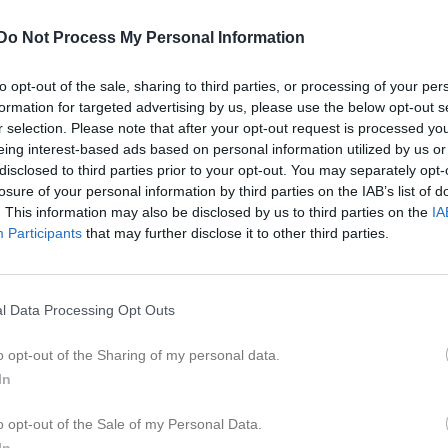
eo
Gästbok
Sponsorer
Om laget
Do Not Process My Personal Information
Kalend
På gång
to opt-out of the sale, sharing to third parties, or processing of your per
formation for targeted advertising by us, please use the below opt-out s
Skene Marten 2026
r selection. Please note that after your opt-out request is processed y
eing interest-based ads based on personal information utilized by us or
K
disclosed to third parties prior to your opt-out. You may separately opt-
losure of your personal information by third parties on the IAB’s list of
. This information may also be disclosed by us to third parties on the
IA
Participants
that may further disclose it to other third parties.
l Data Processing Opt Outs
Bingolotter
o opt-out of the Sharing of my personal data.
In
30 nov 2025
1
o opt-out of the Sale of my Personal Data.
In