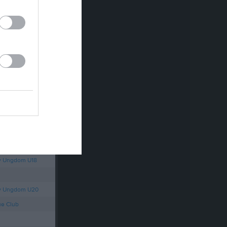
nmäl ditt lag!
Fantastisk insats av Skene IF U17 i Eskilscupen!
Skene Marten 11-12 september 2026 - boka plats!
Viktig info om betalning med Fritidskortet 2026
Länet
y Ungdom U18
ey Ungdom U20
ue Club