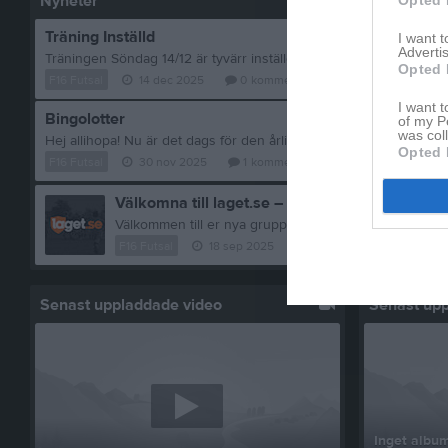
Nyheter
Träning Inställd
I want 
Advertis
Träningen Söndag 14/12 är tyvärr inställd på grund av för få anm
Opted 
F16 Futsal
14 dec 2025
0
kommentarer
I want t
Bingolotter
of my P
was col
Opted 
F16 Futsal
30 nov 2025
1
kommentar
Välkomna till laget.se – Här finns viktig inform
F16 Futsal
18 sep 2025
0
kommentarer
Senast uppladdade video
Senast up
Inget album