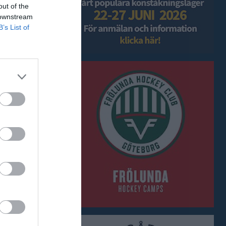
out of the
 downstream
B’s List of