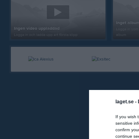
Inget album
Ingen video uppladdad
Logga in som 
Logga in och ladda upp ert första klipp
album
laget.se -
If you wish 
sensitive in
confirm you
continue se