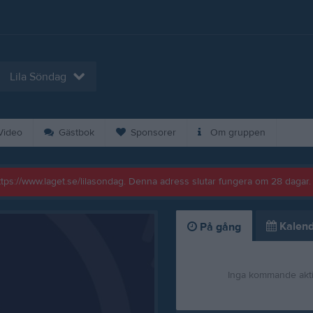
Lila Söndag
ideo
Gästbok
Sponsorer
Om gruppen
https://www.laget.se/lilasondag. Denna adress slutar fungera om 28 dagar.
Kalend
På gång
Inga kommande akti