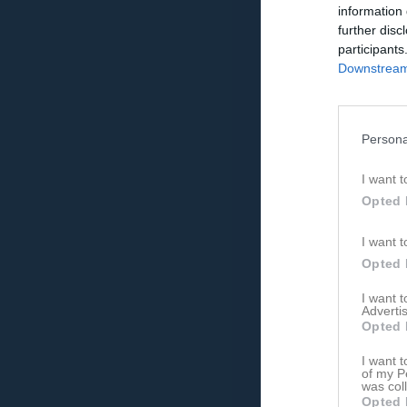
information 
further disc
participants
Downstream 
Persona
I want t
Opted 
I want t
Opted 
I want 
Advertis
Opted 
I want t
of my P
was col
Opted 