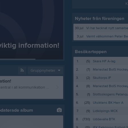
K
Nyheter från föreningen
30 jul
3 jul
viktig information!
Besökartoppen
1.
(5)
Skara HF A-lag
2.
(7)
Mariestad BoIS Hocke
Gruppnyheter
3.
(2)
Skultorps IF
ation!
4.
(8)
Mariestad BoIS Hock
Välkommen till er nya gruppsida på laget.se! Den blir central i all kommunikation mellan aktiva, ledare, föräldrar och andra intresserade. För att komma igång direkt med en bra kommunikation i och omkring gruppen finns ett antal viktiga punkter för sidans administratör: • Logga in och lägga till alla aktiva och ledare under Medlemmar. • Fylla på kalendern med alla inplanerade aktiviteter. Matcher läggs till via Serier medan träningar och andra aktiviteter läggs till via Aktiviteter. • Skriv nyheter löpande och berätta om verksamheten. I takt med att nya nyheter läggs till kommer den här nyhetstexten att försvinna. Om någon i gruppen har frågor om laget.se är man alltid välkommen att kontakta vår support på support@laget.se eller 019-15 44 00. Varmt välkomna till laget.se!
5.
(1)
Slottsskogens Petanq
6.
(25)
Utsiktens BK Herr A
pdaterade album
7.
(9)
Lidköpings MCK
8.
(730)
Uddevalla BTK
9.
(15)
IFK Falköping Fotboll 