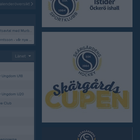
alenderöversikt
Vi har tecknat nytt samarbetsavtal med Murbecks Hockey!
Varmt välkommen Peter Berntsson - vår nye A-lagstränare!
Länet
y Ungdom U18
ey Ungdom U20
ue Club
Seniorerna