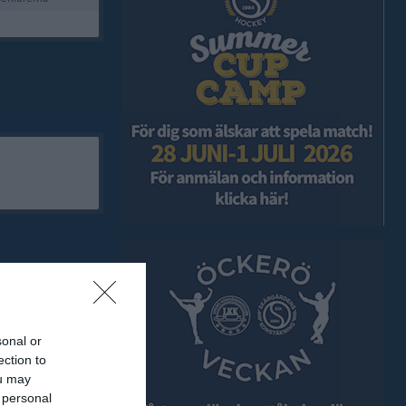
sonal or
ection to
ou may
 personal