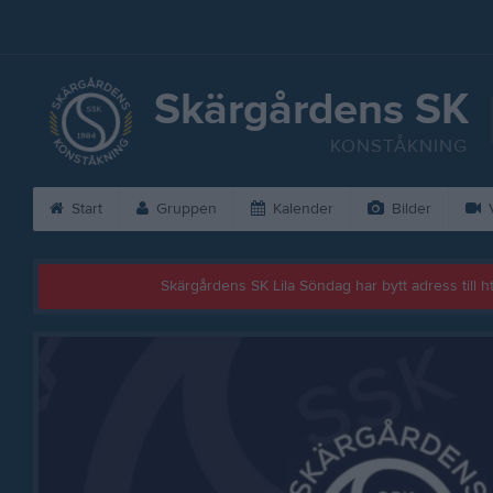
Skärgårdens SK
KONSTÅKNING
Start
Gruppen
Kalender
Bilder
V
Skärgårdens SK Lila Söndag har bytt adress till 