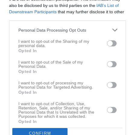
also be disclosed by us to third parties on the
IAB’s List of
3 jul
Varmt välkommen Peter Berntsson - vår nye A-lagstränare!
Downstream Participants
that may further disclose it to other
third parties.
Senast uppladdade video
Personal Data Processing Opt Outs
I want to opt-out of the Sharing of my
personal data.
Opted In
I want to opt-out of the Sale of my
Personal Data.
Ingen video uppladdad
Opted In
Logga in och ladda upp ert första klipp
I want to opt-out of processing my
Personal Data for Targeted Advertising.
Senast uppdaterade album
Opted In
I want to opt-out of Collection, Use,
Retention, Sale, and/or Sharing of my
Personal Data that Is Unrelated with the
Purposes for which it was collected.
Opted In
CONFIRM
Inget album finns skapat