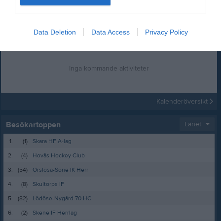
Logga in som administratör och skapa ert första album
Data Deletion
Data Access
Privacy Policy
Kalender
På gång
Inga kommande aktiviteter
Kalenderöversikt
Besökartoppen
Länet
1.
(1)
Skara HF A-lag
2.
(4)
Hovås Hockey Club
3.
(54)
Örslösa-Söne IK Herr
4.
(8)
Skultorps IF
5.
(82)
Lödöse-Nygård 70 HC
6.
(2)
Skene IF Herrlag