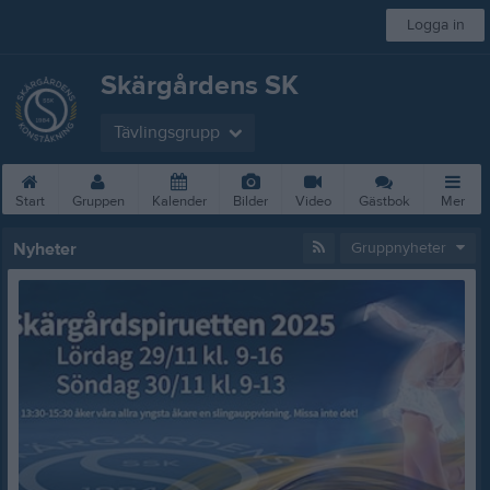
Logga in
Skärgårdens SK
Tävlingsgrupp
Start
Gruppen
Kalender
Bilder
Video
Gästbok
Mer
Nyheter
Gruppnyheter