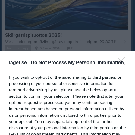
Skärgårdspiruetten 2025!
Vår alldeles egen tävling går av stapeln till helgen, 29-30/11!
Tävlingsgrupp
27 nov 2025
0
Träning imorgon 9-10
laget.se -
Do Not Process My Personal Information
Hej! Imorgon smäller det och det blir en lång dag i ishallen! De som inte känner att man är tillräckligt i ishallen ändå Imorgon får komma och åka mellan 9-10.
Tävlingsgrupp
16 mar 2024
0
If you wish to opt-out of the sale, sharing to third parties, or
processing of your personal or sensitive information for
Viktigt ang tävlingarna VT24
targeted advertising by us, please use the below opt-out
Hej. Jag har kollat över tävlingarna som är kvar denna terminen och har varit tvungen att justera lite. Så va noga med att gå in och dubbelkolla så ni svarat rätt om ni kommer eller inte. V.10 Lerum stjärntävling https://konstakning.indta.se/ V.15 stjärntävling Askim istället för borås. Klubbtävlingen blev inte av så ingen klubbtävling denna helg. ( Om man inte vill anmäla sig i B klassen på stjärntävlingen) V.16 klubbtävling landvetter
section to confirm your selection. Please note that after your
Tävlingsgrupp
7 mar 2024
0
opt-out request is processed you may continue seeing
Visa fler nyheter
interest-based ads based on personal information utilized by
us or personal information disclosed to third parties prior to
your opt-out. You may separately opt-out of the further
Nyheter från föreningen
disclosure of your personal information by third parties on the
30 jul
Vi har tecknat nytt samarbetsavtal med Murbecks Hockey!
IAB’s list of downstream participants. This information may