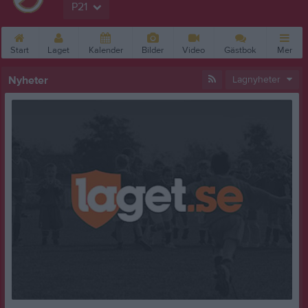
P21
Start
Laget
Kalender
Bilder
Video
Gästbok
Mer
Nyheter
Lagnyheter