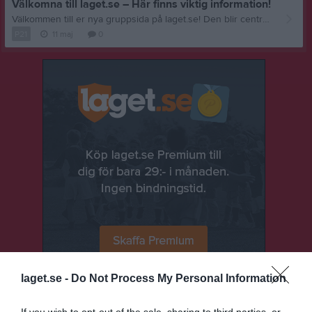
Välkomna till laget.se – Här finns viktig information!
Välkommen till er nya gruppsida på laget.se! Den blir central i all kommunikation mellan aktiva, ledare, föräldrar och andra intresserade. För att komma igång direkt med en bra kommunikation i och omkring gruppen finns ett antal viktiga punkter för sidans administratör: • Logga in och lägga till alla aktiva och ledare under Medlemmar. • Fylla på kalendern med alla inplanerade aktiviteter. Matcher läggs till via Serier medan träningar och andra aktiviteter läggs till via Aktiviteter. • Skriv nyheter löpande och berätta om verksamheten. I takt med att nya nyheter läggs till kommer den här nyhetstexten att försvinna. Om någon i gruppen har frågor om laget.se är man alltid välkommen att kontakta vår support på support@laget.se eller 019-15 44 00. Varmt välkomna till laget.se!
P21
11 maj
0
laget.se -
Do Not Process My Personal Information
Senast uppladdade video
If you wish to opt-out of the sale, sharing to third parties, or