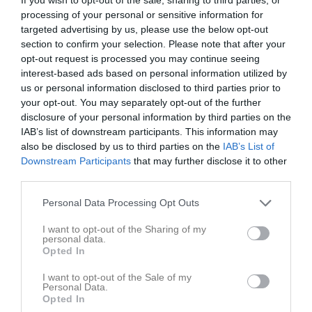
processing of your personal or sensitive information for
targeted advertising by us, please use the below opt-out
section to confirm your selection. Please note that after your
opt-out request is processed you may continue seeing
interest-based ads based on personal information utilized by
us or personal information disclosed to third parties prior to
your opt-out. You may separately opt-out of the further
Ingen video uppladdad
disclosure of your personal information by third parties on the
Logga in och ladda upp ert första klipp
IAB’s list of downstream participants. This information may
also be disclosed by us to third parties on the
IAB’s List of
Senast uppdaterade album
Downstream Participants
that may further disclose it to other
third parties.
Personal Data Processing Opt Outs
I want to opt-out of the Sharing of my
personal data.
Opted In
Inget album finns skapat
Logga in som administratör och skapa ert första album
I want to opt-out of the Sale of my
Personal Data.
Opted In
Kalender
På gång