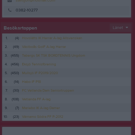
savsjoff@hotmail.com
0382-10277
Besökartoppen
Länet
1.
(4)
Hovslätts IK Herrar A-lag Allsvenskan
2.
(49)
Västboås GoIF A-lag Herrar
3.
(455)
Tabergs SK TSK BORDTENNIS Ungdom
4.
(456)
Eksjö Tennisförening
5.
(450)
Mullsjö IF P2019/2020
6.
(14)
Habo IF P18
7.
(30)
FC Vetlanda Dam Seniortruppen
8.
(108)
Vetlanda FF A-lag
9.
(7)
Mariebo IK A-lag Damer
10.
(23)
Värnamo Södra FF P-2012