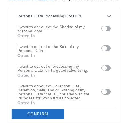
third parties.
Personal Data Processing Opt Outs
I want to opt-out of the Sharing of my
personal data.
Opted In
Ingen video uppladdad
I want to opt-out of the Sale of my
Logga in och ladda upp ert första klipp
Personal Data.
Opted In
Senast uppdaterade album
I want to opt-out of processing my
Personal Data for Targeted Advertising.
Opted In
I want to opt-out of Collection, Use,
Retention, Sale, and/or Sharing of my
Personal Data that Is Unrelated with the
Purposes for which it was collected.
Opted In
Inget album finns skapat
Logga in som administratör och skapa ert första album
CONFIRM
Kalender
På gång