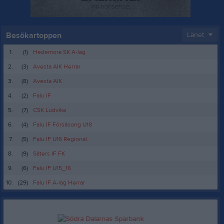
Besökartoppen
Länet
1.
(1)
Hedemora SK A-lag
2.
(3)
Avesta AIK Herrar
3.
(8)
Avesta AIK
4.
(2)
Falu IF
5.
(7)
CSK Ludvika
6.
(4)
Falu IF Försäsong U18
7.
(5)
Falu IF U16 Regional
8.
(9)
Säters IF FK
9.
(6)
Falu IF U15_16
10.
(29)
Falu IF A-lag Herrar