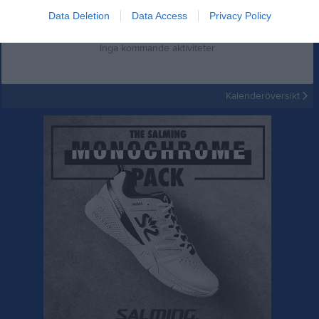
Data Deletion
Data Access
Privacy Policy
Inga kommande aktiviteter
Kalenderöversikt