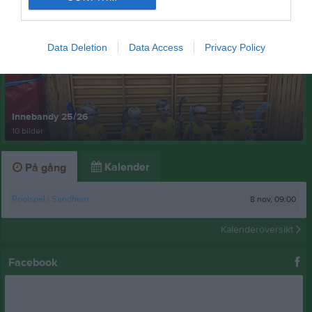
Senast uppdaterade album
Data Deletion
Data Access
Privacy Policy
Innebandy 25/26
10 bilder
Kalender
På gång
8 nov, 09:00
Poolspel i Sandhem
Kalenderöversikt
Facebook