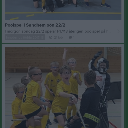
Poolspel i Sandhem sön 22/2
I morgon söndag 22/2 spelar P17/18 återigen poolspel på hemmaplan i Kyllemohallen. Matcherna spelas 3 mot 3 med målvakt. Matchtid 3 x 12 min. Välkomna till hallen och titta på våra unga innebandylirare! Dagens matcher 09.30 Sandhems IF - IBF Horsby 10.30 IBF Horsby - Vara IBK 11.30 Sandhems IF - Vara IBK
Innebandy födda 2017-18
21 feb
1