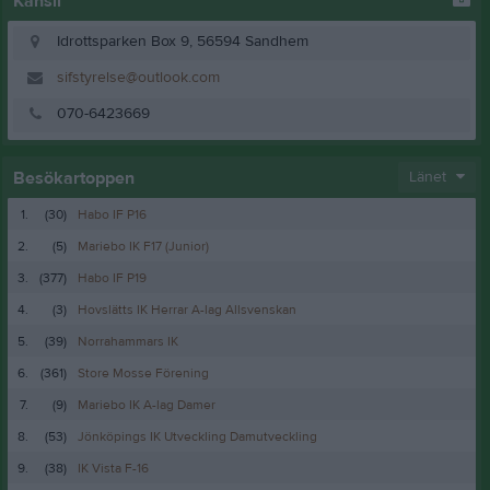
Kansli
Idrottsparken Box 9, 56594 Sandhem
sifstyrelse@outlook.com
070-6423669
Besökartoppen
Länet
1.
(30)
Habo IF P16
2.
(5)
Mariebo IK F17 (Junior)
3.
(377)
Habo IF P19
4.
(3)
Hovslätts IK Herrar A-lag Allsvenskan
5.
(39)
Norrahammars IK
6.
(361)
Store Mosse Förening
7.
(9)
Mariebo IK A-lag Damer
8.
(53)
Jönköpings IK Utveckling Damutveckling
9.
(38)
IK Vista F-16