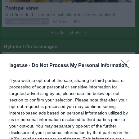
Poolspel våren
Nu börjar det bli klart med matchtider för vårens poolspel. Vi kommer denna gång möta IBF Horsby och Vara IBK. Omgång 1 spelas i Herrljunga, och preliminärt datum är satt till söndag 1/2. Lägger in i kalendern så snart de bekräftat tider. Omgång 2 spelas i Sandhem söndag 22/2. Våra matcher är 9.30 och 11.30. Omgång 3 spelas i Vara lördag 21/3. Matcher kl 11 samt kl 12. Boka gärna in dessa datum så att så många som möjligt av killarna kan vara med. Om ni vet med er att ert barn inte kommer kunna vara med, meddela gärna i så god tid som möjligt. Precis som höstens poolspel önskar vi en del hjälp från er föräldrar för att genomföra poolspelet på hemmaplan.
Innebandy födda 2017-18
11 jan
0
Visa fler nyheter
Nyheter från föreningen
SIF Drive-In-Bingo 260803 Vi börjar 18:30
laget.se -
Do Not Process My Personal Information
27 jul
Sandhems IF Drive-In-Bingo 260727
15 jul
Sandhems IF Drive-In-Bingo 260720
If you wish to opt-out of the sale, sharing to third parties, or
12 jul
SIF Drive-In-Bingo 260713
processing of your personal or sensitive information for
targeted advertising by us, please use the below opt-out
6 jul
SIF Drive-In Bingo 260706
section to confirm your selection. Please note that after your
opt-out request is processed you may continue seeing
interest-based ads based on personal information utilized by
us or personal information disclosed to third parties prior to
your opt-out. You may separately opt-out of the further
disclosure of your personal information by third parties on the
IAB’s list of downstream participants. This information may