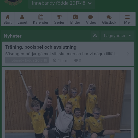
Innebandy födda 2017-18
Start
Laget
Kalender
Serier
Bilder
Video
Gästbok
Mer
Nyheter
Lagnyheter
Träning, poolspel och avslutning
Säsongen börjar gå mot sitt slut men än har vi några tillfällen kvar. Vi kommer att träna som vanligt både torsdag och söndag denna veckan, då hallen på söndag nu åter var ledig. Nästa vecka tränar vi sista vanliga träningen torsdag 19/3 för att sedan spela poolspel i Vara lördag den 21:e Samlig kl 9.00. Matcher kl 11 och kl 12. På söndagen har vi sedan gemensam avslutning och träning tillsammans med laget födda 19/20. Avslutningen är sön 22/3 kl 16-17 . Nu kör vi på sista två veckorna innan vi tar lite paus från innebandyn! /Karin
Innebandy födda 2017-18
11 mar
0