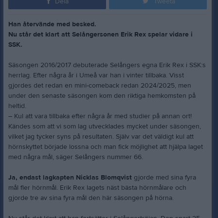
Dela
Tweeta
Han återvände med besked.
Nu står det klart att Selångersonen Erik Rex spelar vidare i
SSK.
Säsongen 2016/2017 debuterade Selångers egna Erik Rex i SSK:s
herrlag. Efter några år i Umeå var han i vinter tillbaka. Visst
gjordes det redan en mini-comeback redan 2024/2025, men
under den senaste säsongen kom den riktiga hemkomsten på
heltid.
– Kul att vara tillbaka efter några år med studier på annan ort!
Kändes som att vi som lag utvecklades mycket under säsongen,
vilket jag tycker syns på resultaten. Själv var det väldigt kul att
hörnskyttet började lossna och man fick möjlighet att hjälpa laget
med några mål, säger Selångers nummer 66.
Ja, endast lagkapten Nicklas Blomqvist
gjorde med sina fyra
mål fler hörnmål. Erik Rex lagets näst bästa hörnmålare och
gjorde tre av sina fyra mål den här säsongen på hörna.