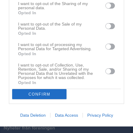
Dela
Tweeta
I want to opt-out of the Sharing of my
personal data.
Opted In
Läs också
I want to opt-out of the Sale of my
Personal Data.
Opted In
I want to opt-out of processing my
Personal Data for Targeted Advertising.
29 jul
Opted In
Världsmästaren minns åren i SSK: ”Fantastisk tid”
I want to opt-out of Collection, Use,
Retention, Sale, and/or Sharing of my
Kommentera
Personal Data that Is Unrelated with the
Purposes for which it was collected.
Opted In
Du måste logga in för att kommentera
CONFIRM
Logga in
Data Deletion
Data Access
Privacy Policy
Nyheter från föreningen