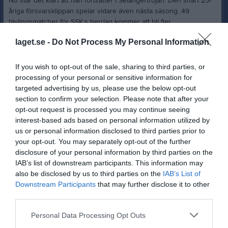
Nu står det klart att han fortsätter i Selångertröjan. Den snart 25-
åriga försvarsklippan spelar vidare även nästa säsong. 49
tävlingsmatcher för SSK:s herrlag kommer att bli fler.
– Kommande säsong ska vi utveckla spelet ännu mer och
laget.se -
Do Not Process My Personal Information
fortsätta på den utvecklingskurvan vi hade under förra säsongen.
Då kommer nästa säsong bli otroligt rolig!
If you wish to opt-out of the sale, sharing to third parties, or
Truppen 26/27
processing of your personal or sensitive information for
Ledarstab:
targeted advertising by us, please use the below opt-out
Kenneth Bodin
section to confirm your selection. Please note that after your
Ola Eriksson
opt-out request is processed you may continue seeing
interest-based ads based on personal information utilized by
Målvakter:
us or personal information disclosed to third parties prior to
1 Magnus Wilsson
your opt-out. You may separately opt-out of the further
-
disclosure of your personal information by third parties on the
IAB’s list of downstream participants. This information may
Utespelare:
also be disclosed by us to third parties on the
IAB’s List of
22 Nicklas Blomqvist
Downstream Participants
that may further disclose it to other
66 Erik Rex
third parties.
-
Personal Data Processing Opt Outs