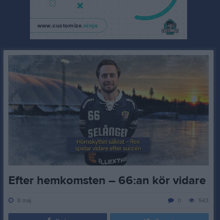
Efter hemkomsten – 66:an kör vidare
8 maj
0
543