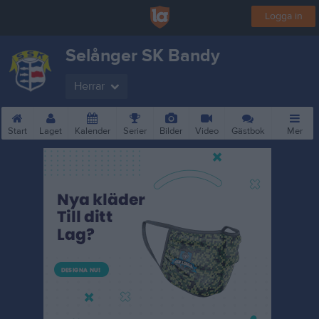
Logga in
Selånger SK Bandy
Herrar
Start
Laget
Kalender
Serier
Bilder
Video
Gästbok
Mer