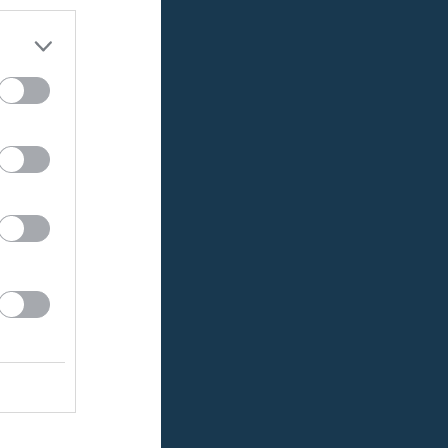
Anmälan är öppen - Iron fotbollsskola under vecka 25!
t
ittén
n