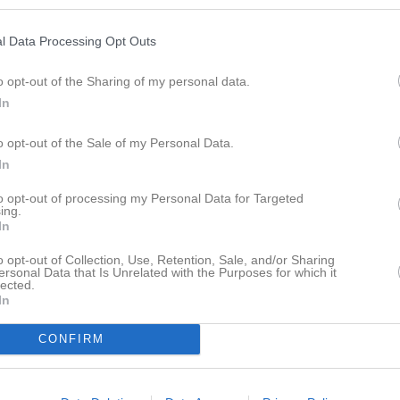
Lagnyheter
l Data Processing Opt Outs
Hej, Mycket sjukdomar och ett stundade sportlov med flera bortresta så pausar vi Bälingeträningarna till vecka 9. Vi startar istället upp säsongen med ett spelarmöte tisdagen den 25 februari kl.19:00 i klubblokalen och sedan fortsätter vi med träningarna de vanliga tiderna på tisdagar och torsdagar 18:15-19:30 på Bälinge KG. Inom kort kommer även truppen flyttas över till Irons Herrjuniror-sida och vet man redan nu att man inte kommer fortsätta med fotbollen är det bra att meddela någon av oss ledare. Info från föräldramötet kommer fömodligen också upp där inom kort. /Ledarna
o opt-out of the Sharing of my personal data.
Nyheter från föreningen
In
Hej, Vi har gemensamt med p08/09 kommit fram till att vi inte har tillräckligt med spelare för att bedriva två 11-mannalag på varsitt håll utan kommer nästa säsong istället att slå ihop lagen. Planeringen för detta är i nuläget i full gång... Naturligtvis blir det ju en del utmaningar men såklart också möjligheter. Vi bjuder därför in till ett föräldramöte onsdag 12 februari kl.18:30-19:30 i klubblokalen där vi berättar om kommande säsongs upplägg. /Ledarna
1 jul
Semesterstängt på kanslie
o opt-out of the Sale of my Personal Data.
In
24 jun
Tack från midsommarkomm
22 jun
Uppdatering ombyggnatio
to opt-out of processing my Personal Data for Targeted
Hej, Vi startar fotbollsåret med inomhusträning i Björkvallsskolan ikväll då det är snö på Bälinge KG. Samling kl.18:15 och så tränar vi till 19:30 /Ledarna
ing.
In
Laget
o opt-out of Collection, Use, Retention, Sale, and/or Sharing
ersonal Data that Is Unrelated with the Purposes for which it
lected.
pdaterade album
In
Truppen
CONFIRM
Serier