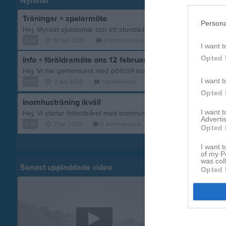
Nyheter
Träningar + spelarmöte
Persona
P-10
12 feb 2025
0
kommentarer
I want t
Opted 
Info + föräldramöte ons 12 februari
I want t
P-10
2 feb 2025
1
kommentar
Opted 
Inomhusträning ikväll
I want 
Advertis
P-10
7 jan 2025
0
kommentarer
Opted 
Visa fler nyheter
I want t
of my P
was col
Senast uppladdade video
Senast up
Opted 