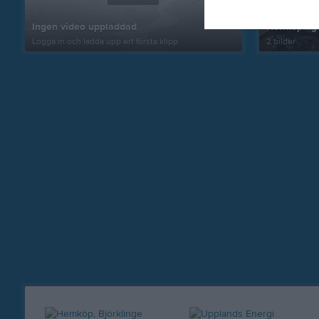
Ingen video uppladdad
Norrköping
Logga in och ladda upp ert första klipp
2 bilder