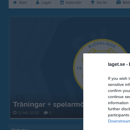
Start
Laget
Kalender
Serier
Bild
laget.se -
If you wish 
sensitive in
confirm you
continue se
Träningar + spelarmöte
information 
further disc
12 feb 2025
0
participants
Downstream 