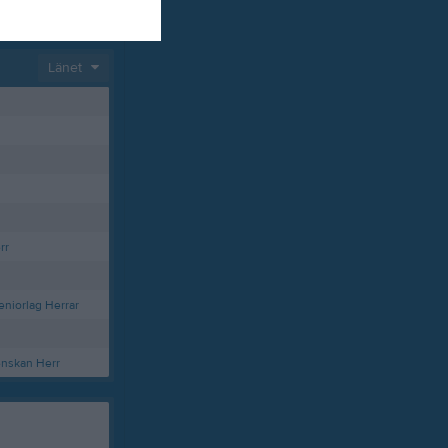
Länet
rr
eniorlag Herrar
enskan Herr