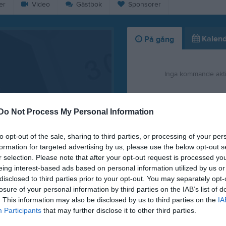
er
Video
Gästbok
Sponsorer
Kalend
På gång
Inga kommande akti
K
Do Not Process My Personal Information
to opt-out of the sale, sharing to third parties, or processing of your per
formation for targeted advertising by us, please use the below opt-out s
r selection. Please note that after your opt-out request is processed y
eing interest-based ads based on personal information utilized by us or
Info + föräldramöt
disclosed to third parties prior to your opt-out. You may separately opt-
losure of your personal information by third parties on the IAB’s list of
2 feb 2025
1
. This information may also be disclosed by us to third parties on the
IA
Participants
that may further disclose it to other third parties.