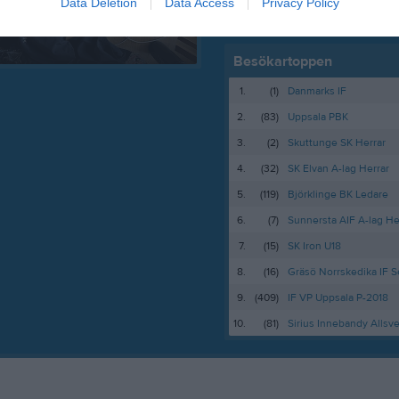
Data Deletion
Data Access
Privacy Policy
Besökartoppen
1.
(1)
Danmarks IF
2.
(83)
Uppsala PBK
3.
(2)
Skuttunge SK Herrar
4.
(32)
SK Elvan A-lag Herrar
5.
(119)
Björklinge BK Ledare
6.
(7)
Sunnersta AIF A-lag He
7.
(15)
SK Iron U18
8.
(16)
Gräsö Norrskedika IF S
9.
(409)
IF VP Uppsala P-2018
10.
(81)
Sirius Innebandy Allsv