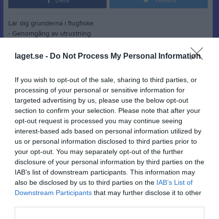
Dela
Tweeta
Lär dig grunderna i flugfiske.
- Genomgång av utrustning
- Flugkastning i teorin
- Flugkastning i praktiken
laget.se -
Do Not Process My Personal Information
- Fiske vid sjön
If you wish to opt-out of the sale, sharing to third parties, or
Datum: Lördag 13 Juni 2026
processing of your personal or sensitive information for
Samling i Södertälje Amatörfiske Klubbs lokal
targeted advertising by us, please use the below opt-out
section to confirm your selection. Please note that after your
08:00 – 10:00 Teori spö, linor, knutar och flugkastning
opt-out request is processed you may continue seeing
10:00 – 11:30 Flugkastning i praktiken.
interest-based ads based on personal information utilized by
11:30 – 12:00 Lunch rast
us or personal information disclosed to third parties prior to
12:00 – 15:00 Flugkastning i praktiken fortsättning.
your opt-out. You may separately opt-out of the further
Flytt till sjö för fiske (frivillig)
disclosure of your personal information by third parties on the
IAB’s list of downstream participants. This information may
Kostnad 100 kr. Tillkommer fiskekort för de som önskar avsluta
also be disclosed by us to third parties on the
IAB’s List of
med fiske.
Downstream Participants
that may further disclose it to other
Anmälan skickar ni till: sodermanland@fjallorna.se
third parties.
Virpi Lahdenperä