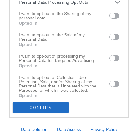
Personal Data Processing Opt Outs
Kassör
I want to opt-out of the Sharing of my
Dela
Tweeta
personal data.
Opted In
I want to opt-out of the Sale of my
2
kommentarer
Personal Data.
Opted In
12 maj
Peter Johansson
Finns flugfiskespö till låns?
I want to opt-out of processing my
Personal Data for Targeted Advertising.
Rapportera
Opted In
12 maj
Virpi Lahdenperä
I want to opt-out of Collection, Use,
Retention, Sale, and/or Sharing of my
Ja, de finns flugfiskespön att låna under dagen :-)
Personal Data that Is Unrelated with the
Man behöver ha med sig kläder efter väder.
Purposes for which it was collected.
Opted In
Lunch är bra att ta med sig eftersom rasten är ganska kort.
Middagsmat kan man handla på vägen till sjön. De som
CONFIRM
tillkommer är fiskekort för de som vill fiska i sjön.
Rapportera
Data Deletion
Data Access
Privacy Policy
Du måste logga in för att kommentera