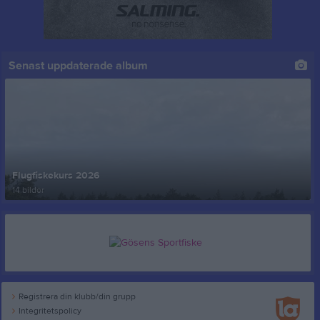
Senast uppdaterade album
Flugfiskekurs 2026
14 bilder
Registrera din klubb/din grupp
Integritetspolicy