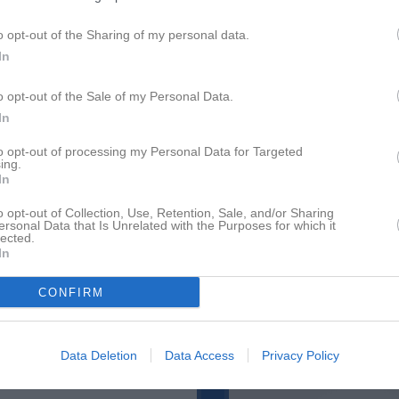
Dela
Tweeta
o opt-out of the Sharing of my personal data.
In
kommunikation mellan spelare,
Nyheter från föreningen
o opt-out of the Sale of my Personal Data.
Träningstider hösten 2025
In
g laget finns ett antal viktiga
to opt-out of processing my Personal Data for Targeted
Senast uppladdade video
ing.
In
r.
o opt-out of Collection, Use, Retention, Sale, and/or Sharing
ersonal Data that Is Unrelated with the Purposes for which it
lected.
In
gs till via Serier medan träningar
CONFIRM
Ingen video uppladdad
Logga in och ladda upp ert första 
att nya nyheter läggs till
Data Deletion
Data Access
Privacy Policy
Senast uppdaterade alb