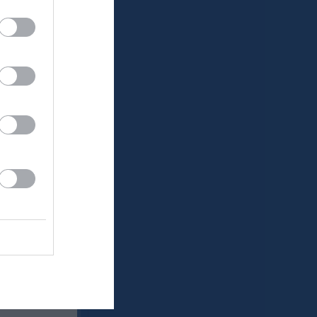
klipp
um