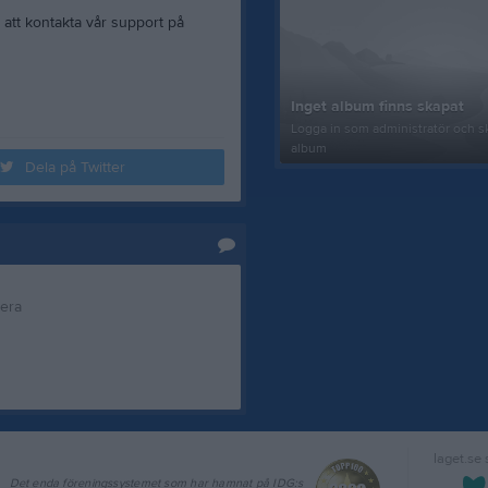
 att kontakta vår support på
Inget album finns skapat
Logga in som administratör och sk
album
Dela på Twitter
tera
laget.se
Det enda föreningssystemet som har hamnat på IDG:s