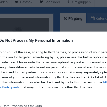
ideo
Gästbok
Sponsorer
Om gruppen
Kalend
På gång
Inga kommande akti
Do Not Process My Personal Information
K
to opt-out of the sale, sharing to third parties, or processing of your per
formation for targeted advertising by us, please use the below opt-out s
r selection. Please note that after your opt-out request is processed y
eing interest-based ads based on personal information utilized by us or
disclosed to third parties prior to your opt-out. You may separately opt-
losure of your personal information by third parties on the IAB’s list of
. This information may also be disclosed by us to third parties on the
IA
Participants
that may further disclose it to other third parties.
tig information!
l Data Processing Opt Outs