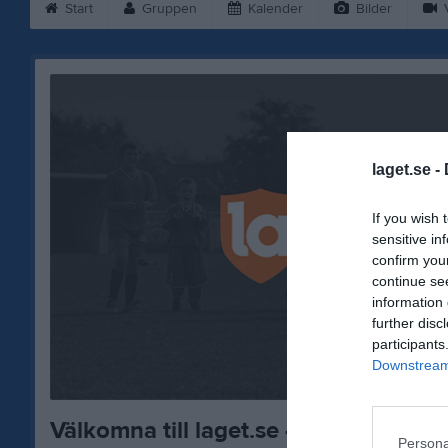
Start
Gruppen
Kalender
Bilder
V
laget.se -
If you wish 
sensitive in
confirm you
continue se
information 
further disc
participants
Downstream 
Välkomna till laget.se – Här finns vik
Persona