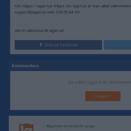
Om någon i laget har frågor om laget.se är man alltid välkommen
support@laget.se eller 019-15 44 00.
Varmt välkomna till laget.se!
Dela på Facebook
Kommentera
Du måste logga in för att kommen
Logga in
Registrera din klubb/din grupp