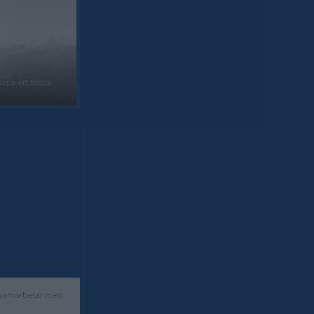
apa ert första
 samarbetar med