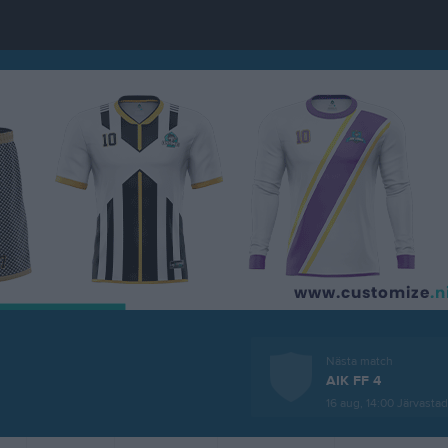
Nästa match
AIK FF 4
16 aug, 14:00
Järvastad