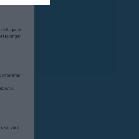
v deltagande
örsäljningar
inför/efter
bbutik.
rukar vara