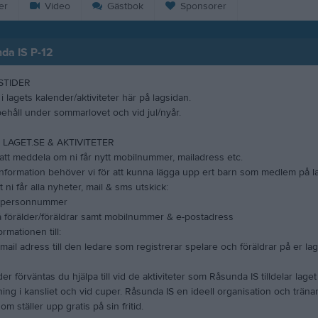
er
Video
Gästbok
Sponsorer
da IS P-12
STIDER
i lagets kalender/aktiviteter här på lagsidan.
ehåll under sommarlovet och vid jul/nyår.
 LAGET.SE & AKTIVITETER
att meddela om ni får nytt mobilnummer, mailadress etc.
nformation behöver vi för att kunna lägga upp ert barn som medlem på lag
t ni får alla nyheter, mail & sms utskick:
 personnummer
 förälder/föräldrar samt mobilnummer & e-postadress
ormationen till:
 e-mail adress till den ledare som registrerar spelare och föräldrar på er lag
er förväntas du hjälpa till vid de aktiviteter som Råsunda IS tilldelar lage
jning i kansliet och vid cuper. Råsunda IS en ideell organisation och träna
om ställer upp gratis på sin fritid.