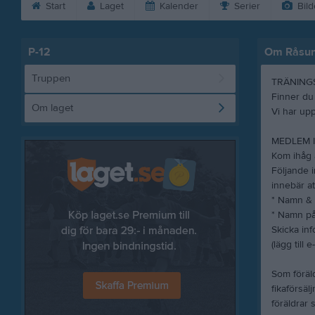
Start
Laget
Kalender
Serier
Bild
P-12
Om Råsun
Truppen
TRÄNING
Finner du 
Om laget
Vi har upp
MEDLEM I
Kom ihåg 
Följande i
innebär at
* Namn &
* Namn på
Skicka inf
(lägg till
Som föräld
fikaförsäl
föräldrar s