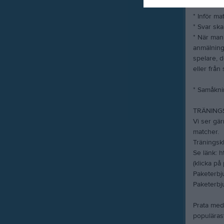
* Inför ma
* Svar ska
* När man 
anmälning
spelare, de
eller från
* Samåkni
TRÄNING
Vi ser gär
matcher.
Träningsk
Se länk: h
(klicka på
Paketerbju
Paketerbju
Prata med 
populärast