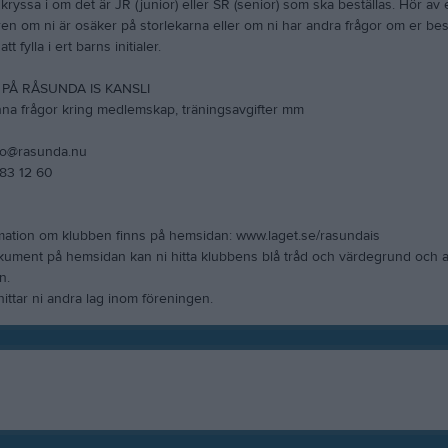
kryssa i om det är JR (junior) eller SR (senior) som ska beställas. Hör av er
en om ni är osäker på storlekarna eller om ni har andra frågor om er best
tt fylla i ert barns initialer.
PÅ RÅSUNDA IS KANSLI
nna frågor kring medlemskap, träningsavgifter mm
nfo@rasunda.nu
883 12 60
mation om klubben finns på hemsidan: www.laget.se/rasundais
ument på hemsidan kan ni hitta klubbens blå tråd och värdegrund och 
n.
n hittar ni andra lag inom föreningen.