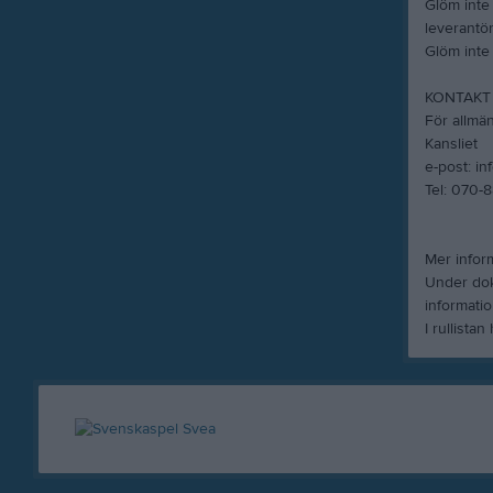
Glöm inte 
leverantör
Glöm inte a
KONTAKT 
För allmä
Kansliet
e-post: i
Tel: 070-
Mer infor
Under dok
informatio
I rullista