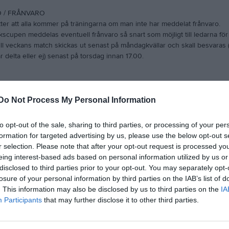
 / FRÅNVARO
tter att alla kommer på träningarna om man inte har meddelat frånvaro.
ikscupen meddelas eventuell frånvaro så snart som möjligt till ledarna för a
till veckans match skickas ut senast på måndagkvällar och skall besvaras
delta eller ej) senast på torsdag innan 17.00.
SAVGIFT
r uppdelad i två delar och hanteras av föreningen.
Do Not Process My Personal Information
avgift till föreningen Råsunda IS – 350 sek/år (oavsett ålder).
etsavgift för deltagande i träningar, matcher eller annan idrottsaktivitet in
to opt-out of the sale, sharing to third parties, or processing of your per
rmin: 5-7 år
formation for targeted advertising by us, please use the below opt-out s
rmin: 8-12 år
r selection. Please note that after your opt-out request is processed y
rmin: 13 år och äldre
eing interest-based ads based on personal information utilized by us or
ald avgift är man medlem och därmed försäkrad via Folksam. Enligt Rås
disclosed to third parties prior to your opt-out. You may separately opt-
ra betald medlem för att få delta på träningar och matcher.
losure of your personal information by third parties on the IAB’s list of
änds ut via e-mail av Råsunda IS via laget.se/Billogram. Vid frågor kontakt
. This information may also be disclosed by us to third parties on the
IA
nda.nu eller 070-883 12 60.
Participants
that may further disclose it to other third parties.
SCUPEN
na säsong anmält två lag till Sanktan (Blå & Vit), all information om match