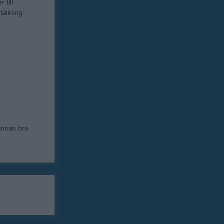
 till
ällning.
annan bra