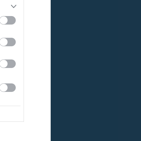
a lagets
Lag som spelar
 istället få ett
a respekt för
äder samt
match, och andra
S shorts och
nstående
ta det (det blir