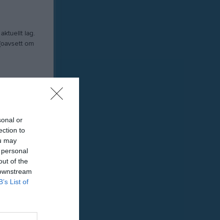
ktuellt lag.
 (oavsett om
om klubben:
sonal or
ection to
ou may
 personal
unda IS Stadgar
out of the
 downstream
a kansliet:
B’s List of
dagar & tider