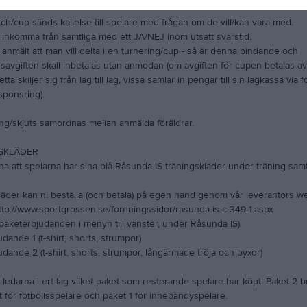
tch/cup sänds kallelse till spelare med frågan om de vill/kan vara med.
 inkomma från samtliga med ett JA/NEJ inom utsatt svarstid.
anmält att man vill delta i en turnering/cup - så är denna bindande och
savgiften skall inbetalas utan anmodan (om avgiften för cupen betalas a
tta skiljer sig från lag till lag, vissa samlar in pengar till sin lagkassa via f
 sponsring).
ng/skjuts samordnas mellan anmälda föräldrar.
SKLÄDER
na att spelarna har sina blå Råsunda IS träningskläder under träning samt 
läder kan ni beställa (och betala) på egen hand genom vår leverantörs we
ttp://www.sportgrossen.se/foreningssidor/rasunda-is-c-349-1.aspx
 paketerbjudanden i menyn till vänster, under Råsunda IS).
dande 1 (t-shirt, shorts, strumpor)
dande 2 (t-shirt, shorts, strumpor, långärmade tröja och byxor)
ledarna i ert lag vilket paket som resterande spelare har köpt. Paket 2 b
 för fotbollsspelare och paket 1 för innebandyspelare.