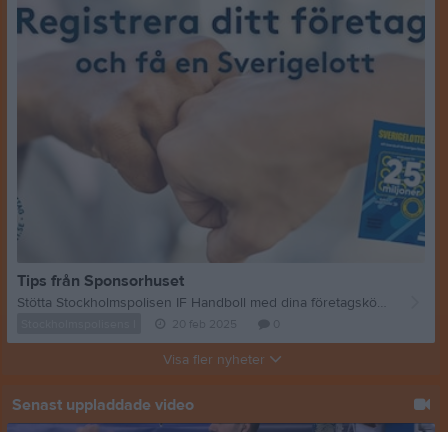
Tips från Sponsorhuset
Stötta Stockholmspolisen IF Handboll med dina företagsköp – utan extra kostnad! Genom Sponsorhuset kan du som anställd eller egen företagare bidra varje gång du gör inköp, bokar tjänsteresor eller tankar företagsbilen. Det kostar inte dig och företaget något extra men skulle betyda oerhört mycket för oss. Registrera dig idag och få en Sverigelott som tack. Klicka här: https://www.sponsorhuset.se/stockholmspolisenifhandboll/landing/foretag *Du får din Sverigelott genom att höra av dig till support@sponsorhuset.se efter att du registrerat dig.
Stockholmspolisens I
20 feb 2025
0
Visa fler nyheter
Senast uppladdade video