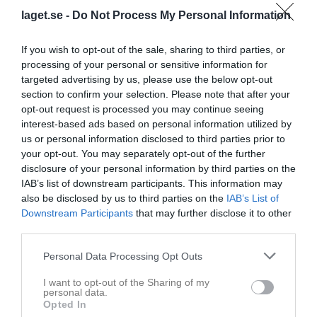
laget.se -
Do Not Process My Personal Information
If you wish to opt-out of the sale, sharing to third parties, or
processing of your personal or sensitive information for
Championsleaguematch
targeted advertising by us, please use the below opt-out
Paris SG - GOG Danmark
section to confirm your selection. Please note that after your
opt-out request is processed you may continue seeing
interest-based ads based on personal information utilized by
Senast uppdaterade album
us or personal information disclosed to third parties prior to
your opt-out. You may separately opt-out of the further
disclosure of your personal information by third parties on the
IAB’s list of downstream participants. This information may
also be disclosed by us to third parties on the
IAB’s List of
Downstream Participants
that may further disclose it to other
third parties.
Polisen - Gustavsberg 20/1 -13
67 bilder
Personal Data Processing Opt Outs
I want to opt-out of the Sharing of my
Kalender
På gång
personal data.
Opted In