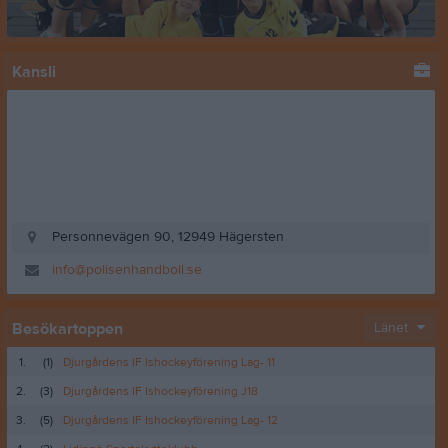
Kansli
Personnevägen 90, 12949 Hägersten
info@polisenhandboll.se
Besökartoppen
Länet
1.
(1)
Djurgårdens IF Ishockeyförening Lag- 11
2.
(3)
Djurgårdens IF Ishockeyförening J18
3.
(5)
Djurgårdens IF Ishockeyförening Lag- 12