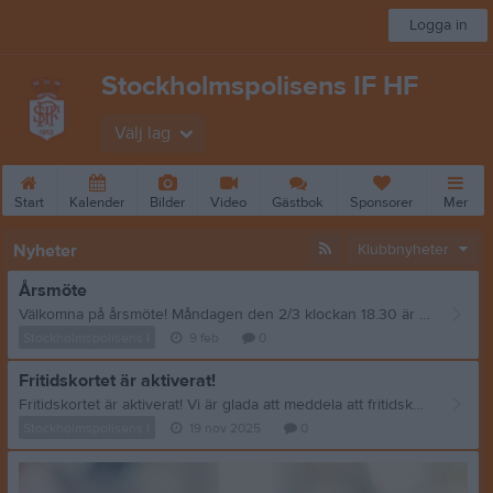
Logga in
Stockholmspolisens IF HF
Välj lag
Start
Kalender
Bilder
Video
Gästbok
Sponsorer
Mer
Nyheter
Klubbnyheter
Årsmöte
Välkomna på årsmöte! Måndagen den 2/3 klockan 18.30 är du som är medlem och över 15 år varmt välkommen till vår klubblokal för att delta på Stockholmspolisens IF HF s årsmöte. Motioner skall vara inskickade senast två veckor innan. Vi ses!
Stockholmspolisens I
9 feb
0
Fritidskortet är aktiverat!
Fritidskortet är aktiverat! Vi är glada att meddela att fritidskortet för Polisen handboll nu är aktiverat och att våra medlemmar kan nyttja regeringens initiativ för fler ungas möjlighet till en aktiv och meningsfull fritid. Fritidskortet är en tjänst utvecklad av E-hälsomyndigheten i samarbete med Folkhälsomyndigheten och Försäkringskassan. Du som förälder kan betala dina barns aktiviteter hos oss med hjälp av Fritidskortet. • För vem? Alla barn 8 och 16 år får ett digitalt Fritidskort som kan användas för betalning av fritidsaktiviteter. • Hur? Du kan använda Fritidskortet för att betala träningsavgiften med barnets Fritidskort. • Hur mycket? Grundbeloppet är 500 kronor per barn och år. Hushåll som fick bostadsbidrag förra året kan få 2000 kronor per barn. Läs mer om fritidskortet och vad det innebär här. Om du vill betala en faktura med fritidskortet från Polisen handboll behöver du som vårdnadshavare logga in på Fritidskortet och ansöka om pengar till ditt barns fritidskort. Så här gör du steg för steg 1. Logga in i den digitala tjänsten Fritidskortet. 2. Ansök om pengar till barnets fritidskort – du får svar direkt. 3. Sök upp STOCKHOLMSPOLISENS IDROTTSFÖRENING HA i den digitala tjänsten. 4. Fyll i beloppet och AVI-nummret som står på fakturan så att vi vet vem betalningen kommer ifrån. Om pengarna på Fritidskortet inte täcker hela avgiften, behöver du själv betala resterande belopp till samma AVI-nummer. Finns det pengar kvar på kortet kan du betala för fler fritidsaktiviteter. Vi vill betona vikten av att ni märker era betalningar via Fritidskortet med AVI-numret från er Polisen-faktura för att vi ska kunna matcha rätt betalning till rätt medlem samt betalar till Bankgiro 5415-1964. För dig som redan betalat hela medlemsavgiften: • Logga in på Fritidskortet, ansök om pengar till ditt barn, välj STOCKHOLMSPOLISENS IDROTTSFÖRENING HA (Bankgiro 5415-1964) • Ange referensnumret (AVI-nummer) du hittar på din medlemsfaktura. • Mejla kassor@polisenhandboll.se och ange barnets namn samt kontoinformation såsom namn som hör till kontot och kontonummer som pengarna ska sättas in på. • När pengarna från Fritidskortet har kommit in till oss kommer en utbetalning på 500kr att ske. Glöm inte att maila kassor@polisenhandboll.se och ange barnets namn samt det konto (namn och kontonummer) dit pengarna ska sättas in, då vi inte har den informationen i våra system. Hälsningar Styrelsen.
Stockholmspolisens I
19 nov 2025
0