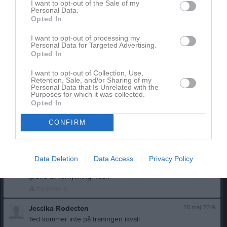
I want to opt-out of the Sale of my
Personal Data.
Rapportera
Opted In
10 jun 2020
Jesper Ternevid
I want to opt-out of processing my
Felix kommer inte idag, snorig och ont i halsen.
Personal Data for Targeted Advertising.
Opted In
Rapportera
I want to opt-out of Collection, Use,
26 sep 2019
Retention, Sale, and/or Sharing of my
Johanna Wåhlin Tapper
Personal Data that Is Unrelated with the
Ebbe har tappat bort sin träningsoverallströja. Han glömde
Purposes for which it was collected.
den på träningen förra veckan och tyvärr hittade vi den inte
Opted In
i tisdags. Tröjan är märkt ET. Är det någon som fått med sig
CONFIRM
den hem?
Rapportera
28 maj 2019
Lea Estrella Pettersson
Data Deletion
Data Access
Privacy Policy
Hej! Santino o Mio kommer inte på träningen ikväll på
grund av förkyllning. Tack
Rapportera
28 maj 2019
Jessika Rodesten
Ted kommer inte på träningen ikväll