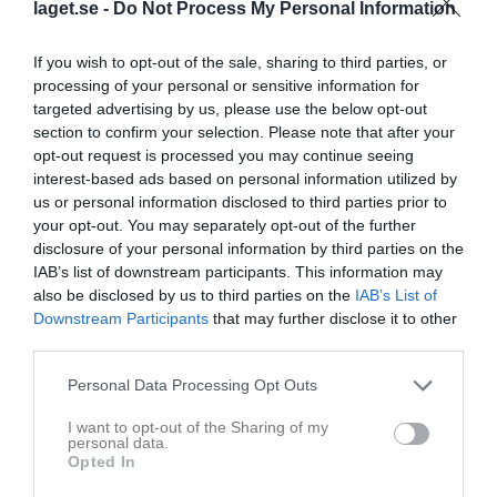
27 sep 2020
Johan Amnebratt
laget.se -
Do Not Process My Personal Information
Sms:ar dig Staffan
If you wish to opt-out of the sale, sharing to third parties, or
Rapportera
processing of your personal or sensitive information for
targeted advertising by us, please use the below opt-out
27 sep 2020
Staffan Lindberg
section to confirm your selection. Please note that after your
Hej!
opt-out request is processed you may continue seeing
Jag skulle behöva en mail till Hugo Larsson mailad till mig
interest-based ads based on personal information utilized by
staffan.lifungdom@outlook.com
us or personal information disclosed to third parties prior to
Rapportera
your opt-out. You may separately opt-out of the further
disclosure of your personal information by third parties on the
17 jun 2020
Tomas Norström
IAB’s list of downstream participants. This information may
Felix H kommer inte idag. Stukat foten i helgen!
also be disclosed by us to third parties on the
IAB’s List of
Rapportera
Downstream Participants
that may further disclose it to other
third parties.
17 jun 2020
Anna Ternevid
Hej! Felix kommer inte idag, bortresta. Hälsningar Anna
Personal Data Processing Opt Outs
Rapportera
I want to opt-out of the Sharing of my
personal data.
17 jun 2020
Opted In
Lea Estrella Pettersson
Hej! Santino o Mio kommer inte på träningen ikväll. //Lea