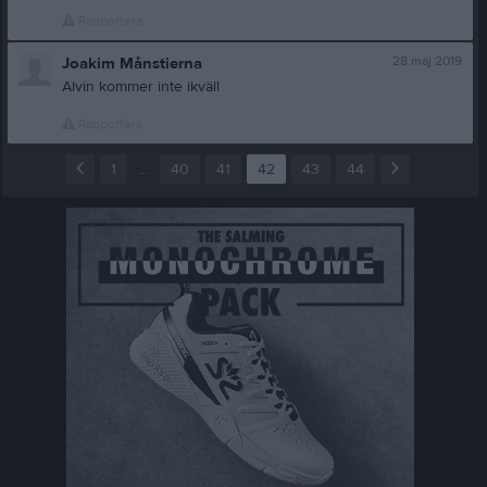
Rapportera
28 maj 2019
Joakim Månstierna
Alvin kommer inte ikväll
Rapportera
1
…
40
41
42
43
44