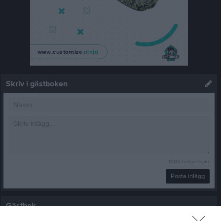
Skriv i gästboken
1000
tecken kvar
Posta inlägg
Gästbok