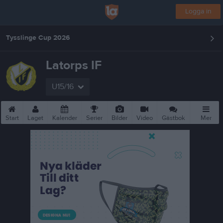
Logga in
Tysslinge Cup 2026
Latorps IF
U15/16
Start
Laget
Kalender
Serier
Bilder
Video
Gästbok
Mer