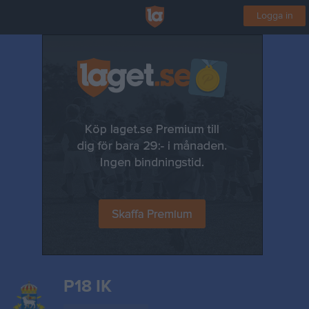
Logga in
P18 IK