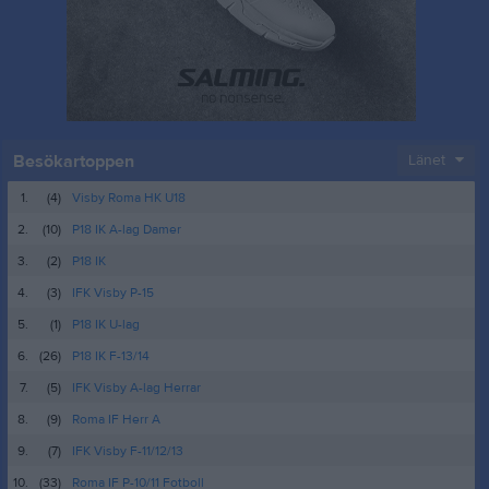
Besökartoppen
Länet
1.
(4)
Visby Roma HK U18
2.
(10)
P18 IK A-lag Damer
3.
(2)
P18 IK
4.
(3)
IFK Visby P-15
5.
(1)
P18 IK U-lag
6.
(26)
P18 IK F-13/14
7.
(5)
IFK Visby A-lag Herrar
8.
(9)
Roma IF Herr A
9.
(7)
IFK Visby F-11/12/13
10.
(33)
Roma IF P-10/11 Fotboll