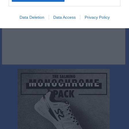
Kalenderöversikt
Data Deletion
Data Access
Privacy Policy
Facebook