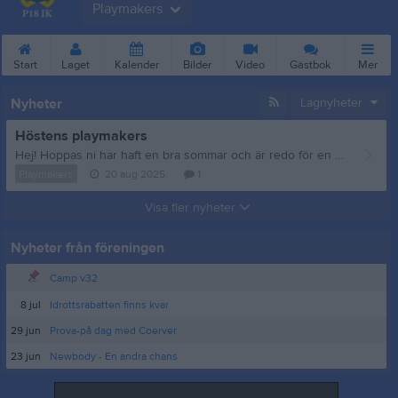
Playmakers
Start
Laget
Kalender
Bilder
Video
Gästbok
Mer
Nyheter
Lagnyheter
Höstens playmakers
Hej! Hoppas ni har haft en bra sommar och är redo för en ny höst med fotboll! Nästa vecka är det äntligen dags för höstens playmakers igen. Temat för säsongen väljer vi på plats tillsammans med barnen! Första tillfället blir onsdag nästa vecka, 27/8, kl. 16.30 vid sargen på Visborg. Hoppas vi ses! Vänligen, Ledarna
Playmakers
20 aug 2025
1
Visa fler nyheter
Nyheter från föreningen
Camp v32
8 jul
Idrottsrabatten finns kvar
29 jun
Prova-på dag med Coerver
23 jun
Newbody - En andra chans