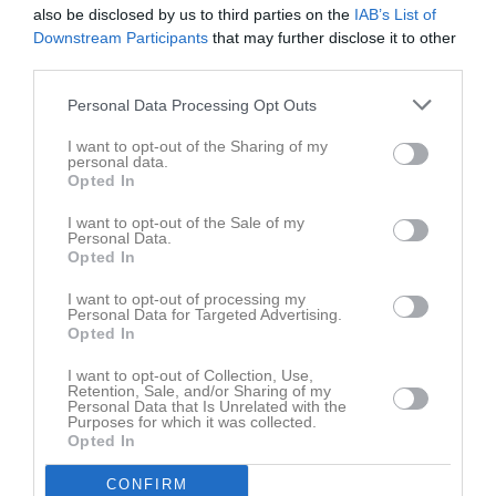
also be disclosed by us to third parties on the
IAB’s List of
Downstream Participants
that may further disclose it to other
Ingen video uppladdad
third parties.
Logga in och ladda upp ert första klipp
Personal Data Processing Opt Outs
Senast uppdaterade album
I want to opt-out of the Sharing of my
personal data.
Opted In
I want to opt-out of the Sale of my
Personal Data.
Opted In
Inget album finns skapat
I want to opt-out of processing my
Personal Data for Targeted Advertising.
Logga in som administratör och skapa ert första album
Opted In
Kalender
På gång
I want to opt-out of Collection, Use,
Retention, Sale, and/or Sharing of my
Personal Data that Is Unrelated with the
Purposes for which it was collected.
Opted In
Inga kommande aktiviteter
CONFIRM