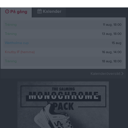
Kalender
På gång
11 aug, 18:00
Träning
13 aug, 18:00
Träning
15 aug
Wattholma cup
16 aug, 14:00
Knutby IF (hemma)
18 aug, 18:00
Träning
Kalenderöversikt