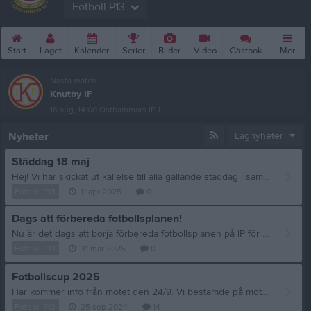
Fotboll P13
Start
Laget
Kalender
Serier
Bilder
Video
Gästbok
Mer
Nästa match
Knutby IF
16 aug, 14:00
Östhammars IP 1
Nyheter
Lagnyheter
Städdag 18 maj
Hej! Vi har skickat ut kallelse till alla gällande städdag i samarbete med ICA. Mer info finns i kallelsen. Vi kommer få städmaterial och T-shirts skickat till oss. Vi ledare vill att alla deltar på detta då pengarna kommer gå till lagkassan och Leksand cupen i juni. Vi kommer även att behöva göra en försäljning till för att pengarna ska räcka till. Mer info kommer. Mvh Ledarna
Fotboll P13
11 apr 2025
0
Dags att förbereda fotbollsplanen!
Nu är det dags att börja förbereda fotbollsplanen på IP för kommande säsong! Vi behöver hjälp med att kratta planen för att sen kunna lägga på duken så gräset kan börja växa. Varmt välkommen med din kratta till IP imorgon tisdag 1 april kl.17.00! (inget aprilskämt) Ju fler som kan tänka sig att hjälpa till desto lättare och snabbare går det Tack! Mvh Fotbollssektionen
Fotboll P13
31 mar 2025
0
Fotbollscup 2025
Här kommer info från mötet den 24/9. Vi bestämde på mötet att laget ska vara med på Leksands fotbollscup den 13-15/6 2025, se info här https://www.procup.se/cup/cupstartgeneric900_skin01.php?ev=37004&lang=SVE Anmälan till cupen öppnar i början på oktober. Eftersom den är populär behöver anmälan göras redan då för att säkra en plats. Priset är 1500-1800 kr per spelare beroende på val av boende. Detta inkluderar alla måltider och inträde på Leksand sommarland en dag. Lagkassan kommer stå för den största delen av kostnaden men alla deltagare kommer få stå för en egenkostnad på max 500 kr. Fyra ledare/vuxna per lag får bo med laget så det innebär att andra föräldrar/familjer som vill följa med får boka boende själva. Arrangören meddelade att boenden i och kring Leksand brukar bli uppbokat tidigt för de dagar som cupen är. Vi vill redan nu göra en intressekoll bland spelarna om hur intresset ser ut för att delta på cupen. Därför ber vi alla spelare kommentera detta inlägg med "vill delta" eller "deltar inte". Om ni känner er tveksamma kan ni skriva "eventuellt" men det är bra om så många som möjligt svarar med något av de två första alternativen. Det var allt för nu med förhoppning om stort intresse
Fotboll P13
25 sep 2024
14