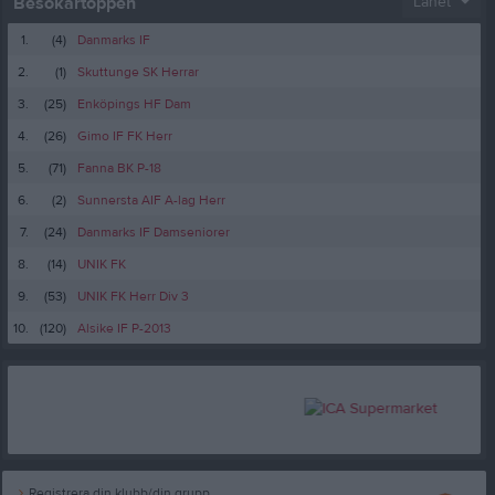
Besökartoppen
Länet
1.
(4)
Danmarks IF
2.
(1)
Skuttunge SK Herrar
3.
(25)
Enköpings HF Dam
4.
(26)
Gimo IF FK Herr
5.
(71)
Fanna BK P-18
6.
(2)
Sunnersta AIF A-lag Herr
7.
(24)
Danmarks IF Damseniorer
8.
(14)
UNIK FK
9.
(53)
UNIK FK Herr Div 3
10.
(120)
Alsike IF P-2013
Registrera din klubb/din grupp