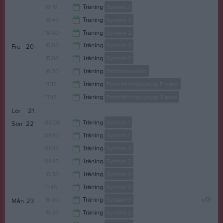
18:30
18:10
Träning
System 1
18:30
18:40
Träning
System 3
18:55
18:40
Träning
System 2
19:30
15:00
Träning
System 3
Fre
20
19:30
15:00
Träning
System 2
16:15
16:30
Träning
Skridskoskolan
16:15
17:15
Träning
Fortsättningsgrupp Fredag
17:15
17:15
Träning
Fortsättningsgrupp 2 pass
18:10
Lör
21
18:10
08:00
Träning
System 1
Sön
22
09:10
Träning
System 1
09:00
09:15
Träning
System 3
10:00
09:15
Träning
System 2
10:15
10:30
Träning
System 2
10:15
11:40
Träning
System 2
11:30
16:30
Träning
System 3
v.13
Mån
23
12:10
16:30
Träning
System 2