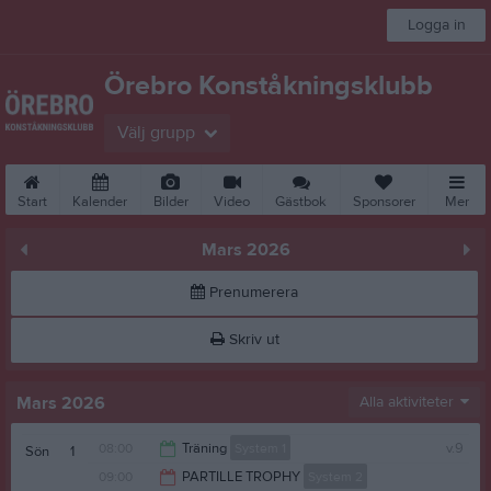
Logga in
Örebro Konståkningsklubb
Välj grupp
Start
Kalender
Bilder
Video
Gästbok
Sponsorer
Mer
Mars 2026
Prenumerera
Skriv ut
Mars 2026
Alla aktiviteter
08:00
Träning
System 1
v.9
Sön
1
09:00
PARTILLE TROPHY
System 2