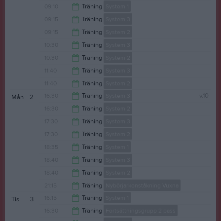
09:00
09:10
Träning
System 1
15:00
09:15
Träning
System 3
10:00
09:15
Träning
System 2
10:15
10:30
Träning
System 3
10:15
10:30
Träning
System 2
11:30
11:40
Träning
System 3
11:30
11:40
Träning
System 2
12:10
16:30
Träning
System 3
v.10
Mån
2
12:10
16:30
Träning
System 2
17:15
17:30
Träning
System 3
17:15
17:30
Träning
System 2
18:30
18:35
Träning
System 1
18:30
18:40
Träning
System 3
19:55
18:40
Träning
System 2
19:10
21:15
Träning
Nybörjarkonståkning Vuxna
19:10
16:15
Träning
System 1
Tis
3
22:00
16:30
Träning
Fortsättningsgrupp 2 pass