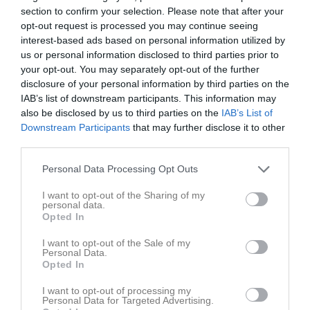
18:30
18:40
Träning
System 3
section to confirm your selection. Please note that after your
18:30
18:40
Träning
System 2
opt-out request is processed you may continue seeing
19:30
07:30
Träning
System 3
interest-based ads based on personal information utilized by
Fre
13
us or personal information disclosed to third parties prior to
19:30
07:30
Träning
System 2
your opt-out. You may separately opt-out of the further
08:30
15:00
Träning
System 3
disclosure of your personal information by third parties on the
08:30
15:00
Träning
System 2
IAB’s list of downstream participants. This information may
16:15
16:30
Träning
Skridskoskolan
also be disclosed by us to third parties on the
IAB’s List of
16:15
Downstream Participants
that may further disclose it to other
17:15
Träning
Fortsättningsgrupp Fredag
third parties.
17:15
17:15
Träning
Fortsättningsgrupp 2 pass
18:10
Lör
14
Personal Data Processing Opt Outs
18:10
Sön
15
I want to opt-out of the Sharing of my
16:30
Träning
System 3
v.12
Mån
16
personal data.
Opted In
16:30
Träning
System 2
17:15
17:30
Träning
System 3
I want to opt-out of the Sale of my
17:15
Personal Data.
17:30
Träning
System 2
Opted In
18:30
18:35
Träning
System 1
18:30
18:40
Träning
System 3
I want to opt-out of processing my
Personal Data for Targeted Advertising.
19:55
18:40
Träning
System 2