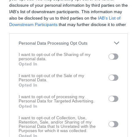
disclosure of your personal information by third parties on the
Regler och stadgar
IAB’s list of downstream participants. This information may
Vänligen kontakta någon i styrelsen för att erhålla föreningens
also be disclosed by us to third parties on the
IAB’s List of
stadgar och fiskebestämmelser. Du som är medlem finner dessa
Downstream Participants
that may further disclose it to other
under medlemssidorna.
third parties.
Medlemsavgift
Personal Data Processing Opt Outs
Det första året är kostnaden för medlemskapet medlemsavgiften
samt 500 kr i inskrivningskostad. Från och med år två betalar du
I want to opt-out of the Sharing of my
personal data.
endast medlemsavgift. Avgifterna är för 2026 följande:
Opted In
Medlemsavgift för 2026.
I want to opt-out of the Sale of my
Personal Data.
Opted In
Vuxen 1 – 1100 kr
Vuxen 2 – 950 kr (make,maka,sambo)
I want to opt-out of processing my
Familj 1850 kr
Personal Data for Targeted Advertising.
Yngre Junior: -15 år 250 kr
Opted In
Äldre Junior: 16-20 år 375 kr
Inträdesavgift: endast vuxen och familj, 500 kr
I want to opt-out of Collection, Use,
Retention, Sale, and/or Sharing of my
Passiv medlem: 75 kr
Personal Data that Is Unrelated with the
Purposes for which it was collected.
Opted In