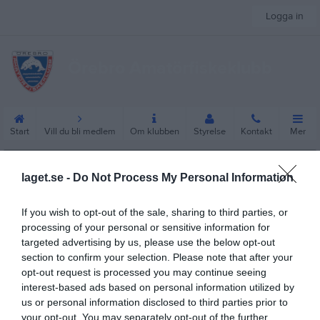
Logga in
Örebro Amatörfiskeklubb
Start
Vill du bli medlem
Om klubben
Styrelse
Kontakt
Mer
Vill du bli medlem
laget.se -
Do Not Process My Personal Information
Ansöker om medlemsskap i fiskeklubben gör du genom att klicka
på bli medlem. Vi ser väldigt gärna att du beskriver lite om dig
If you wish to opt-out of the sale, sharing to third parties, or
själv och ditt fiskeintresse, på så sätt behöver vi inte återkoppla
processing of your personal or sensitive information for
med ev. frågor. Rekommendation från en medlem i Örebro
targeted advertising by us, please use the below opt-out
Amatörfiskeklubb är fördelaktigt och önskvärt men inget krav.
section to confirm your selection. Please note that after your
opt-out request is processed you may continue seeing
Antagning av nya medlemmar sker vid ordinarie styrelsemöten.
interest-based ads based on personal information utilized by
Sista dag för ansökan med möjlighet till medlemsfiske
us or personal information disclosed to third parties prior to
innevarande år är den 31 maj.
your opt-out. You may separately opt-out of the further